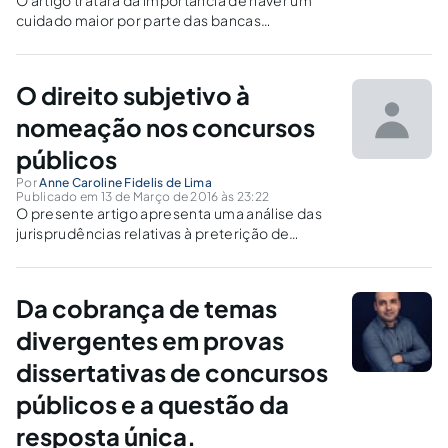
cuidado maior por parte das bancas
organizadoras de concurso na análise de
exame toxicológico de candidatos, para que
não haja equívocos irreversíveis no certame.
O direito subjetivo à
nomeação nos concursos
públicos
Por
Anne Caroline Fidelis de Lima
Publicado em 13 de Março de 2016 às 23:22
O presente artigo apresenta uma análise das
jurisprudências relativas à preterição de
candidatos aprovados em concursos públicos.
Da cobrança de temas
divergentes em provas
dissertativas de concursos
públicos e a questão da
resposta única.