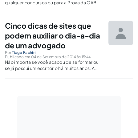
qualquer concursos ou para a Prova da OAB
nunca são demais. Por isso compilamos na
lista abaixo os principais conselhos e
ferramentas que você pode utilizar enquanto
Cinco dicas de sites que
estiver estudando.
podem auxiliar o dia-a-dia
de um advogado
Por
Tiago Fachini
Publicado em 04 de Setembro de 2014 às 15:44
Não importa se você acabou de se formar ou
se já possui um escritório há muitos anos. A
vida de um advogado é muito corrida e quanto
mais práticas forem as tarefas a serem
cumpridas, melhor será, não é?