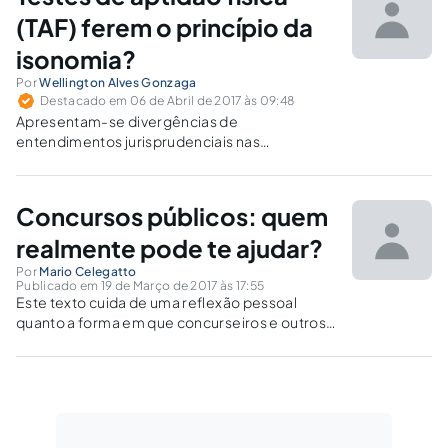
(TAF) ferem o princípio da
isonomia?
Por
Wellington Alves Gonzaga
Destacado em 06 de Abril de 2017 às 09:48
Apresentam-se divergências de
entendimentos jurisprudenciais nas
demandas relacionadas a testes de aptidão
física em concursos públicos, a necessidade
de legislação afeta à espécie e o risco de
Concursos públicos: quem
ofensa ao princípio da isonomia.
realmente pode te ajudar?
Por
Mario Celegatto
Publicado em 19 de Março de 2017 às 17:55
Este texto cuida de uma reflexão pessoal
quanto a forma em que concurseiros e outros
profissionais estão se colocando diante do
mercado gerado pelos concursos públicos.