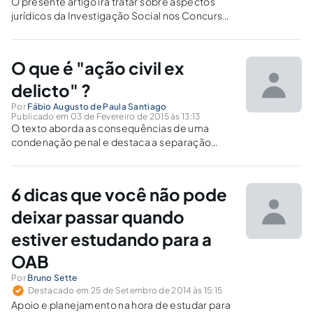
O presente artigo irá tratar sobre aspectos
jurídicos da Investigação Social nos Concursos
Públicos, tecendo comentários inclusive sobre
as redes sociais à luz das normas jurídicas
vigorantes.
O que é "ação civil ex
delicto" ?
Por
Fábio Augusto de Paula Santiago
Publicado em 03 de Fevereiro de 2015 às 13:13
O texto aborda as consequências de uma
condenação penal e destaca a separação
relativa entre o sistema penal e cível no Brasil.
6 dicas que você não pode
deixar passar quando
estiver estudando para a
OAB
Por
Bruno Sette
Destacado em 25 de Setembro de 2014 às 15:15
Apoio e planejamento na hora de estudar para