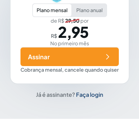
Plano mensal
Plano anual
de R$
29,50
por
2,95
R$
No primeiro mês
Assinar
Cobrança mensal, cancele quando quiser
Já é assinante?
Faça login