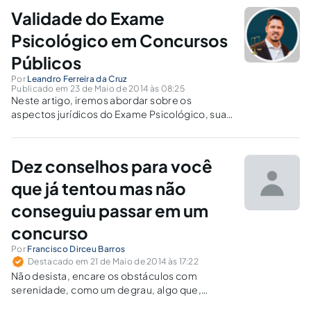
Validade do Exame
Psicológico em Concursos
Públicos
Por
Leandro Ferreira da Cruz
Publicado em 23 de Maio de 2014 às 08:25
Neste artigo, iremos abordar sobre os
aspectos jurídicos do Exame Psicológico, sua
validade, natureza classificatória ou
eliminatória, e sua exigência no âmbito dos
concursos do Brasil
Dez conselhos para você
que já tentou mas não
conseguiu passar em um
concurso
Por
Francisco Dirceu Barros
Destacado em 21 de Maio de 2014 às 17:22
Não desista, encare os obstáculos com
serenidade, como um degrau, algo que,
quando superado, deixará você em um nível