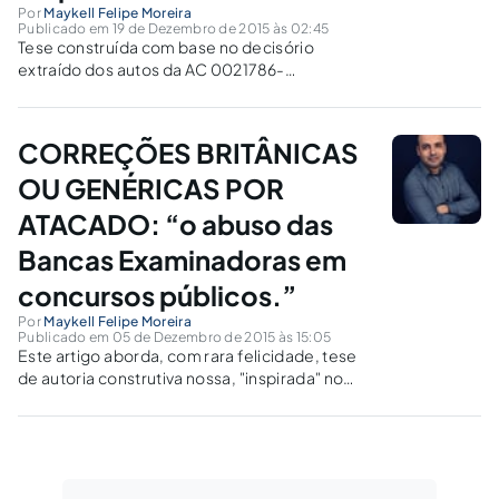
Por
Maykell Felipe Moreira
Publicado em 19 de Dezembro de 2015 às 02:45
Tese construída com base no decisório
extraído dos autos da AC 0021786-
79.2003.4.01.3800/MG. 5ª Turma, e-DJF1
p.1475 de 16/06/2015, que trata da correção
de questões dissertativas divergentes em
CORREÇÕES BRITÂNICAS
concursos públicos, quando não houve
previsão editalícia.
OU GENÉRICAS POR
ATACADO: “o abuso das
Bancas Examinadoras em
concursos públicos.”
Por
Maykell Felipe Moreira
Publicado em 05 de Dezembro de 2015 às 15:05
Este artigo aborda, com rara felicidade, tese
de autoria construtiva nossa, "inspirada" no
MSOE 1172523-0 - TJPR, Rel.: Dartagnan Serpa
Sa, e desenvolvida no instrumento
mandamental n° 0011239-70-2015.5.03.0000
PJE TRT da 3ª Região, de Dezembro de 2015.