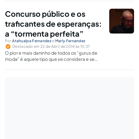
superior. Lembre-se de que o caminho mais
fácil para não conseguir é desistir.
Concurso público e os
traficantes de esperanças:
a “tormenta perfeita”
Por
Atahualpa Fernandez
e
Marly Fernandez
Destacado em 22 de Abril de 2014 às 10:37
O pior e mais daninho de todos os “gurus de
moda” é aquele tipo que se considera e se
“vende”, ao mesmo tempo, como
“neuroguru”, “motivador” e “triunfador”. Neste
caso, quando a ignorância se junta com a
estupidez, não tem remédio. A “tormenta
perfeita”.