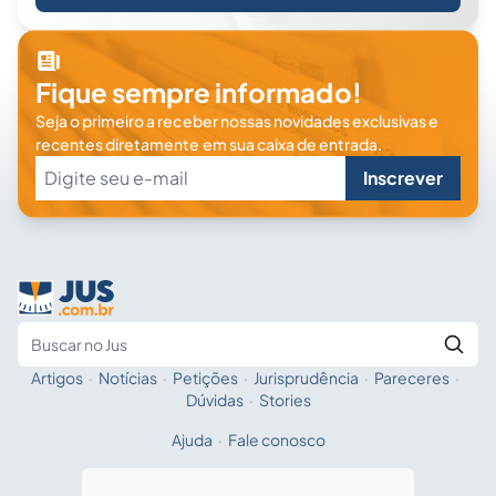
Fique sempre informado!
Seja o primeiro a receber nossas novidades exclusivas e
recentes diretamente em sua caixa de entrada.
Inscrever
Artigos
·
Notícias
·
Petições
·
Jurisprudência
·
Pareceres
·
Fale com a IA
Buscar no Jus
Dúvidas
·
Stories
Ajuda
·
Fale conosco