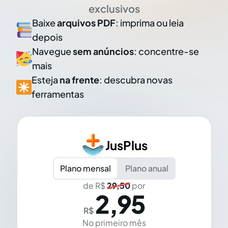
exclusivos
Baixe
arquivos PDF
: imprima ou leia
depois
Navegue
sem anúncios
: concentre-se
mais
Esteja
na frente
: descubra novas
ferramentas
JusPlus
Plano mensal
Plano anual
de R$
29,50
por
2,95
R$
No primeiro mês