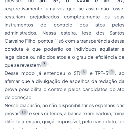
previsto no
art. 5º, b, XXXIII e art. 37,
respectivamente, uma vez que, se assim não fosse,
restariam prejudicados completamente os seus
instrumentos de controle dos atos pelos
administrados. Nessa esteira, José dos Santos
Carvalho Filho, pontua ““só com a transparência dessa
conduta é que poderão os indivíduos aquilatar a
legalidade ou não dos atos e o grau de eficiência de
7
que se revestem
”.
8
9
Desse modo já entendeu o STJ
e TRF-5
, ao
afirmar que a divulgação de espelhos da redação da
prova possibilita o controle pelos candidatos do ato
de correção.
Nesse diapasão, ao não disponibilizar os espelhos das
10
provas
e seus critérios, a banca examinadora, torna
difícil a aferição, quiçá, impossível, pelo candidato, do