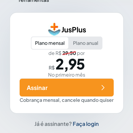
JusPlus
Plano mensal
Plano anual
de R$
29,50
por
2,95
R$
No primeiro mês
Assinar
Cobrança mensal, cancele quando quiser
Já é assinante?
Faça login