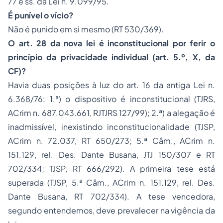
77 e ss. da Lei n. 9.099/95.
É punível o vício?
Não é punido em si mesmo (RT 530/369).
O art. 28 da nova lei é inconstitucional por ferir o
princípio da privacidade individual (art. 5.º, X, da
CF)?
Havia duas posições à luz do art. 16 da antiga Lei n.
6.368/76: 1.ª) o dispositivo é inconstitucional (TJRS,
ACrim n. 687.043.661, RJTJRS 127/99); 2.ª) a alegação é
inadmissível, inexistindo inconstitucionalidade (TJSP,
ACrim n. 72.037, RT 650/273; 5.ª Câm., ACrim n.
151.129, rel. Des. Dante Busana, JTJ 150/307 e RT
702/334; TJSP, RT 666/292). A primeira tese está
superada (TJSP, 5.ª Câm., ACrim n. 151.129, rel. Des.
Dante Busana, RT 702/334). A tese vencedora,
segundo entendemos, deve prevalecer na vigência da