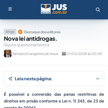
Destaque dos editores
Artigo
Nova lei antidrogas.
Alguns questionamentos
Damásio Evangelista de Jesus
07/04/2008 às 00:00
Leia nesta página:
É possível a conversão das
penas
restritivas de
direitos em prisão conforme a Lei n. 11.343, de 23 de
agosto de 2006?