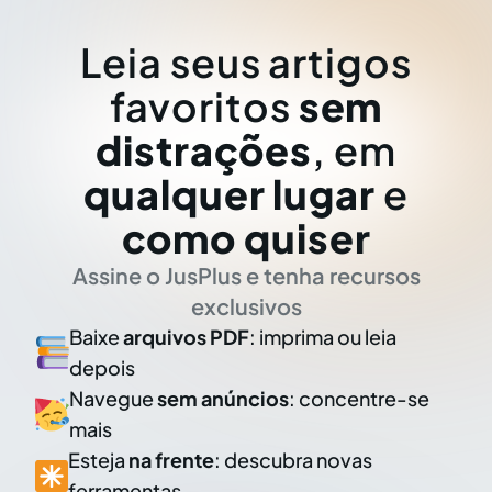
Leia seus artigos
favoritos
sem
distrações
, em
qualquer lugar
e
como quiser
Assine o JusPlus e tenha recursos
exclusivos
Baixe
arquivos PDF
: imprima ou leia
depois
Navegue
sem anúncios
: concentre-se
mais
Esteja
na frente
: descubra novas
ferramentas