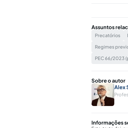
Assuntos rela
Precatórios
Regimes previd
PEC 66/2023 (p
Sobre o autor
Alex 
Profe
Informações s
Este texto foi p