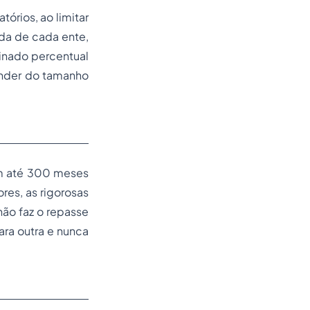
tórios, ao limitar
da de cada ente,
inado percentual
pender do tamanho
em até 300 meses
res, as rigorosas
ão faz o repasse
ra outra e nunca