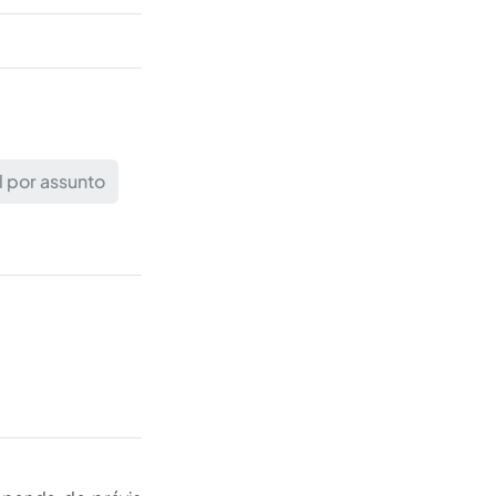
 por assunto
epende de prévia