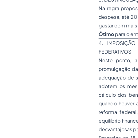
Na regra propost
despesa, até 203
gastar com mais 
Ótimo
para o ent
4. IMPOSIÇÃO
FEDERATIVOS
Neste ponto, 
promulgação da 
adequação de su
adotem os mesm
cálculo dos ben
quando houver a
reforma federal
equilíbrio financ
desvantajosas pa
Passados os 18 