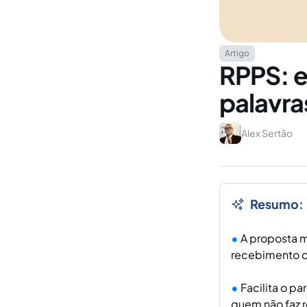
Artigo
RPPS: 
palavra
Alex Sertão
Resumo:
A proposta m
recebimento d
Facilita o p
quem não faz 