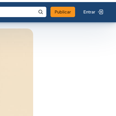
Publicar
Entrar
 IA
Buscar no Jus