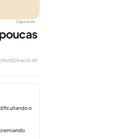
Capa:
Sora
 poucas
9/10/2024 às 10:45
dificultando o
 premiando