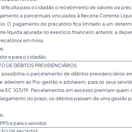
dificulta para o cidadão o recebimento de valores via preca
amento a percentuais vinculados à Receita Corrente Líqui
io. O pagamento do precatório fica limitado a um determ
nte líquida apurada no exercício financeiro anterior, a de
recatórios em mora.
e,
idor e para o cidadão.
TO DE DÉBITOS PREVIDENCIÁRIOS
a possibilita o parcelamento de débitos previdenciários 
e aderirem ao Pro-gestão e adotarem, para os seus servido
 na EC 103/19. Parcelamentos em excesso premiam quem n
largamento do prazo, os débitos passam de uma gestão pa
e,
PPS e para o servidor.
ÇÃO DE RECEITAS