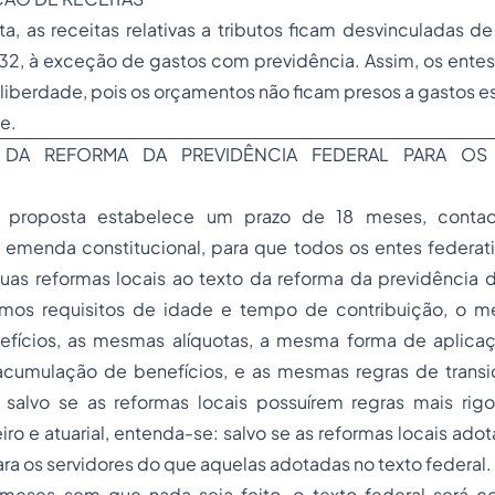
a, as receitas relativas a tributos ficam desvinculadas d
2, à exceção de gastos com previdência. Assim, os entes 
liberdade, pois os orçamentos não ficam presos a gastos e
e.
 DA REFORMA DA PREVIDÊNCIA FEDERAL PARA OS
a proposta estabelece um prazo de 18 meses, conta
emenda constitucional, para que todos os entes federa
as reformas locais ao texto da reforma da previdência da
os requisitos de idade e tempo de contribuição, o me
efícios, as mesmas alíquotas, a mesma forma de aplica
cumulação de benefícios, e as mesmas regras de trans
, salvo se as reformas locais possuírem regras mais rig
eiro e atuarial, entenda-se: salvo se as reformas locais ad
ra os servidores do que aquelas adotadas no texto federal.
meses sem que nada seja feito, o texto federal será 