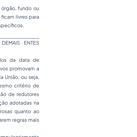
e órgão, fundo ou
ficam livres para
specíficos.
 DEMAIS ENTES
dos da data de
tivos promovam a
 União, ou seja,
smo critério de
ção de redutores
ição adotadas na
orosas quanto ao
otarem regras mais
compulsoriamente