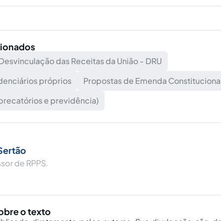
cionados
Desvinculação das Receitas da União - DRU
enciários próprios
Propostas de Emenda Constitucional
recatórios e previdência)
Sertão
ssor de RPPS.
obre o texto
ublicado diretamente pelos autores. Sua divulgação não d