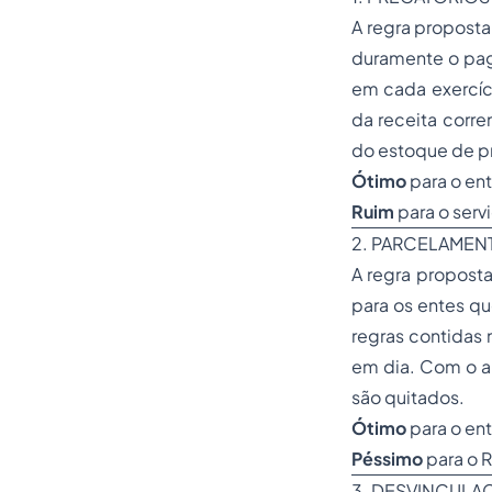
A regra proposta 
duramente o pag
em cada exercíc
da receita corre
do estoque de p
Ótimo
para o ent
Ruim
para o serv
2. PARCELAMEN
A regra propost
para os entes qu
regras contidas
em dia. Com o a
são quitados.
Ótimo
para o ent
Péssimo
para o R
3. DESVINCULA