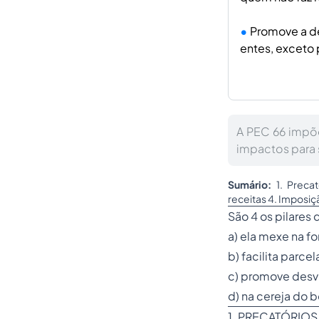
Promove a de
entes, exceto
A PEC 66 impõe
impactos para 
Sumário:
1. Preca
receitas 4. Imposiç
São 4 os pilares
a) ela mexe na f
b) facilita parc
c) promove desvi
d) na cereja do 
1. PRECATÓRIOS