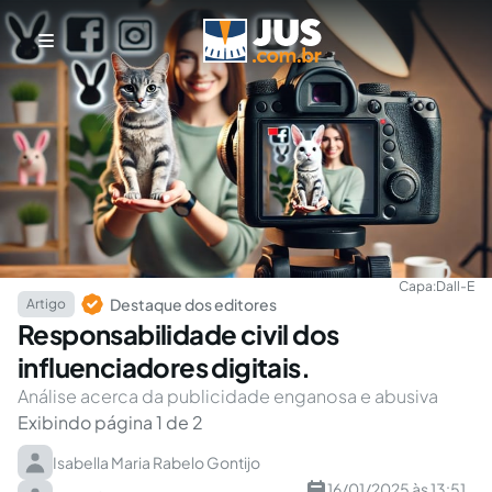
Capa:
Dall-E
Destaque dos editores
Artigo
Responsabilidade civil dos
influenciadores digitais.
Análise acerca da publicidade enganosa e abusiva
Exibindo página 1 de 2
Isabella Maria Rabelo Gontijo
16/01/2025 às 13:51