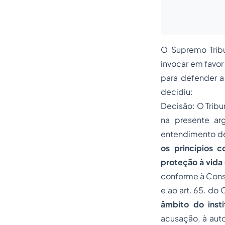
O Supremo Tribu
invocar em favor
para defender a
decidiu:
Decisão: O Tribu
na presente ar
entendimento d
os princípios c
proteção à vida 
conforme à Consti
e ao art. 65. do
âmbito do insti
acusação, à auto