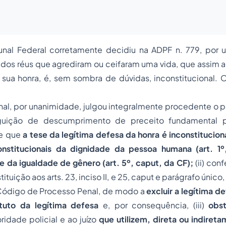
nal Federal corretamente decidiu na ADPF n. 779, por
 dos réus que agrediram ou ceifaram uma vida, que assim 
 sua honra, é, sem sombra de dúvidas, inconstitucional.
nal, por unanimidade, julgou integralmente procedente o 
guição de descumprimento de preceito fundamental par
e que
a tese da legítima defesa da honra é inconstituciona
onstitucionais da dignidade da pessoa humana (art. 1º,
e da igualdade de gênero (art. 5º, caput, da CF);
(ii) conf
tuição aos arts. 23, inciso II, e 25, caput e parágrafo únic
 Código de Processo Penal, de modo a
excluir a legítima d
tuto da legítima defesa
e, por consequência, (iii)
obs
ridade policial e ao juízo
que utilizem, direta ou indiret