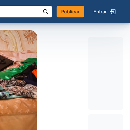
Publicar
Entrar
 IA
Buscar no Jus