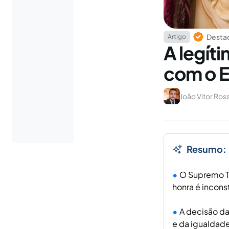
Destaq
Artigo
A legít
com o E
João Vitor Ross
Resumo:
O Supremo Tr
honra é inconst
A decisão da
e da igualdad