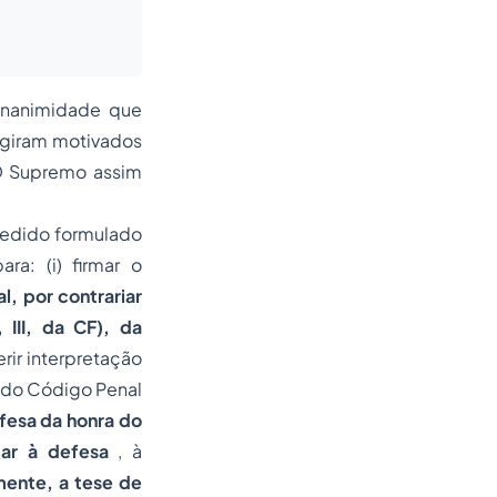
 unanimidade que
agiram motivados
 O Supremo assim
pedido formulado
a: (i) firmar o
l, por contrariar
 III, da CF), da
erir interpretação
o, do Código Penal
efesa da honra do
tar à defesa
, à
amente, a tese de