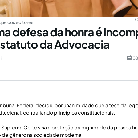
C
ue dos editores
ima defesa da honra é incom
statuto da Advocacia
i
08
ibunal Federal decidiu por unanimidade que a tese da legí
itucional, contrariando princípios constitucionais.
 Suprema Corte visa a proteção da dignidade da pessoa hu
e de gênero na sociedade moderna.