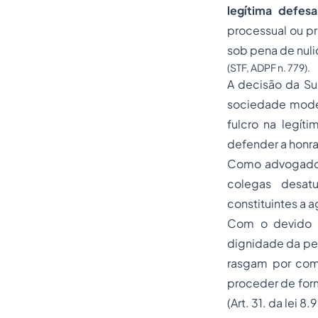
legítima defes
processual ou pr
sob pena de nul
(STF, ADPF n. 779).
A decisão da Sup
sociedade moder
fulcro na legít
defender a honr
Como advogado,
colegas desatu
constituintes a 
Com o devido r
dignidade da pes
rasgam por com
proceder de form
(Art. 31. da lei 