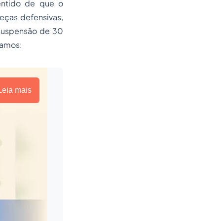
entido de que o
eças defensivas,
suspensão de 30
jamos:
Leia mais