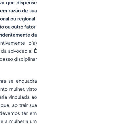
iva que dispense
 em razão de sua
nal ou regional,
ão ou outro fator.
pendentemente da
tivamente o(a)
de da advocacia.
É
cesso disciplinar
nra se enquadra
to mulher, visto
aria vinculada ao
ue, ao trair sua
 devemos ter em
te a mulher a um