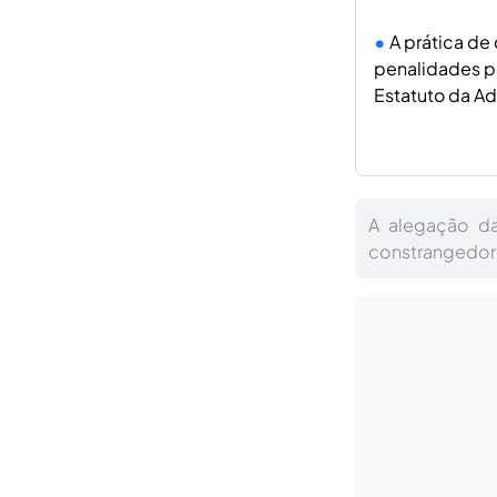
A prática de
penalidades p
Estatuto da A
A alegação da
constrangedor 