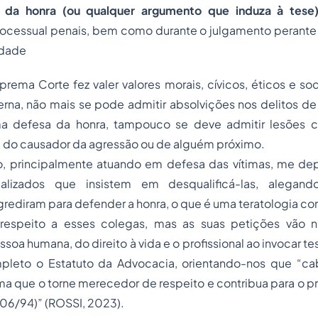
a da honra (ou qualquer argumento que induza à tese
ocessual penais, bem como durante o julgamento perante o 
idade
rema Corte fez valer valores morais, cívicos, éticos e soc
na, não mais se pode admitir absolvições nos delitos de
ima defesa da honra, tampouco se deve admitir lesões c
a do causador da agressão ou de alguém próximo.
 principalmente atuando em defesa das vítimas, me dep
alizados que insistem em desqualificá-las, alegan
agrediram para defender a honra, o que é uma teratologia c
espeito a esses colegas, mas as suas petições vão 
soa humana, do direito à vida e o profissional ao invocar te
pleto o Estatuto da Advocacia, orientando-nos que “c
a que o torne merecedor de respeito e contribua para o pr
8.906/94)” (ROSSI, 2023).