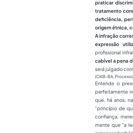
praticar discri
tratamento cons
deficiência, per
origem étnica, co
A infração corr
expressão util
profissional inf
cabível a pena 
será julgado con
(OAB-BA, Processo C
Entende o pres
perfeitamente n
que, há anos, na
“princípio de q
confiança, mer
mente que "a le