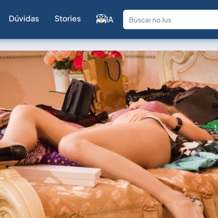
Dúvidas
Stories
IA
Fale com a