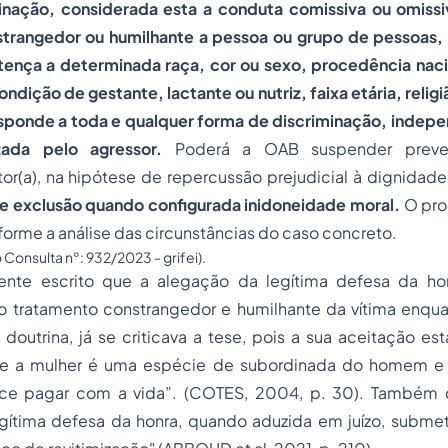
minação, considerada esta a conduta comissiva ou omiss
trangedor ou humilhante a pessoa ou grupo de pessoas,
tença a determinada raça, cor ou sexo, procedência nacio
ndição de gestante, lactante ou nutriz, faixa etária, religi
esponde a toda e qualquer forma de discriminação, inde
izada pelo agressor.
Poderá a OAB suspender preven
rator(a), na hipótese de repercussão prejudicial à dignida
de exclusão quando configurada inidoneidade moral.
O pro
forme a análise das circunstâncias do caso concreto.
onsulta n°: 932/2023 - grifei).
ente escrito que a alegação da legítima defesa da ho
o tratamento constrangedor e humilhante da vítima enquan
 doutrina, já se criticava a tese, pois a sua aceitação est
ue a mulher é uma espécie de subordinada do homem e q
ece pagar com a vida”. (COTES, 2004, p. 30). Também
gítima defesa da honra, quando aduzida em juízo, subme