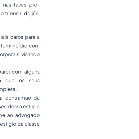
)
nas fases pré-
tribunal do júri,
iais caros para a
 feminicídio com
orporais visando
arei com alguns
do que os seus
ompleta.
na contramão da
ses dessa estirpe
abe ao advogado
estígio da classe