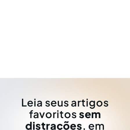
Leia seus artigos
favoritos
sem
distrações
, em