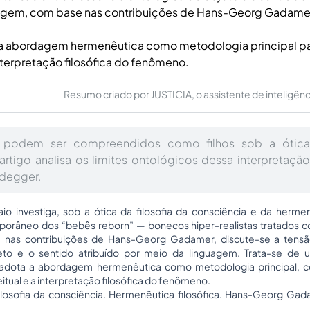
agem, com base nas contribuições de Hans-Georg Gadame
a abordagem hermenêutica como metodologia principal par
nterpretação filosófica do fenômeno.
Resumo criado por JUSTICIA, o assistente de inteligência 
 podem ser compreendidos como filhos sob a ótica
artigo analisa os limites ontológicos dessa interpretaç
degger.
io investiga, sob a ótica da filosofia da consciência e da hermenê
porâneo dos “bebês
reborn
” — bonecos hiper-realistas tratados c
 nas contribuições de Hans-Georg Gadamer, discute-se a tensã
eto e o sentido atribuído por meio da linguagem. Trata-se de 
e adota a abordagem hermenêutica como metodologia principal
itual e a interpretação filosófica do fenômeno.
ilosofia da consciência. Hermenêutica filosófica. Hans-Georg G