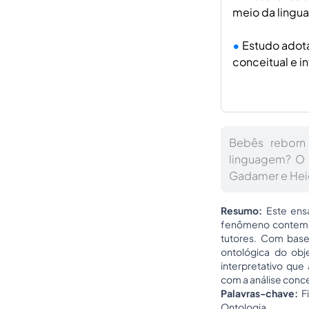
meio da lingu
Estudo adot
conceitual e i
Bebês reborn
linguagem? O 
Gadamer e Hei
Resumo:
Este ensa
fenômeno contem
tutores. Com base
ontológica do obj
interpretativo qu
com a análise conce
Palavras-chave:
F
Ontologia.