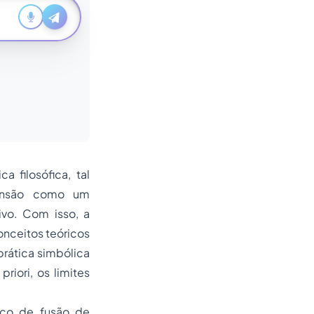
 filosófica, tal
ensão como um
ivo. Com isso, a
onceitos teóricos
rática simbólica
 priori
, os limites
ico de fusão de