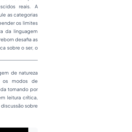
scidos reais. A
le as categorias
eender os limites
ra da linguagem
reborn
desafia as
ca sobre o ser, o
agem de natureza
iga os modos de
zida tomando por
leitura crítica,
a discussão sobre