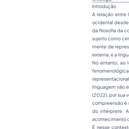
Introdução
A relação entre 
ocidental desde
da filosofia da 
sujeito como cen
mente de repres
externa, e a li
No entanto, ao 
fenomenológic
representacion
linguagem não é
(2022), por sua 
compreensão é s
do intérprete. 
acontecimento di
É nesse contex