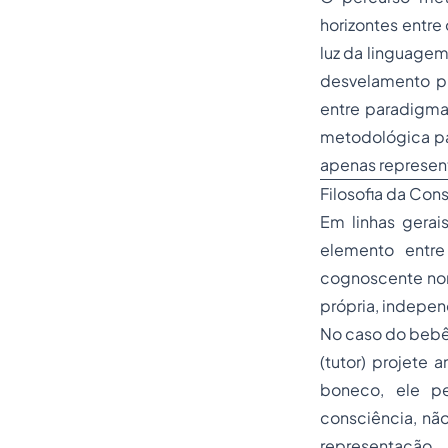
horizontes entre 
luz da linguagem
desvelamento pre
entre paradigmas
metodológica pa
apenas represent
Filosofia da Cons
Em linhas gerai
elemento entre
cognoscente nome
própria, indepe
No caso do beb
(tutor) projete
boneco, ele p
consciência, não
representação.