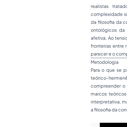
realistas trat
complexidade si
da filosofia da 
ontológicos da
afetiva. Ao ten
fronteiras entre
parecer e o com
Metodologia
Para o que se p
teórico-hermen
compreender o s
marcos teóricos
interpretativa, 
a filosofia da co