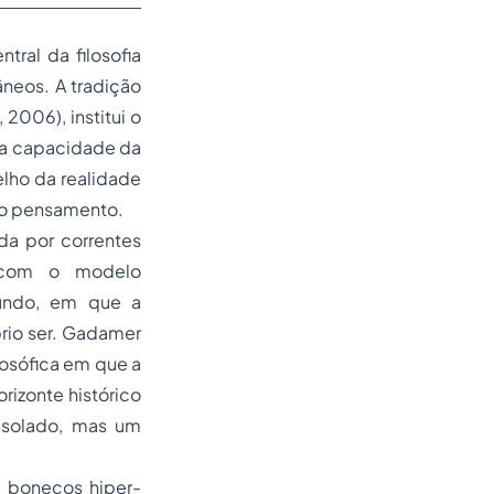
ral da filosofia
neos. A tradição
 2006), institui o
e a capacidade da
lho da realidade
do pensamento.
da por correntes
r com o modelo
mundo, em que a
rio ser. Gadamer
losófica em que a
izonte histórico
 isolado, mas um
, bonecos hiper-