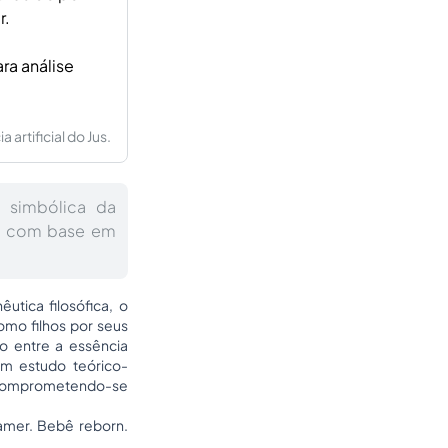
r.
a análise
artificial do Jus.
 simbólica da
ão com base em
utica filosófica, o
omo filhos por seus
o entre a essência
um estudo teórico-
, comprometendo-se
adamer. Bebê
reborn
.