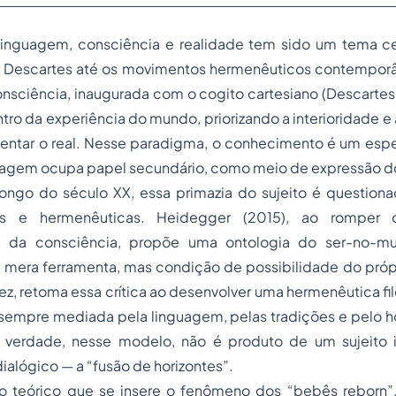
linguagem, consciência e realidade tem sido um tema cent
 Descartes até os movimentos hermenêuticos contemporâ
consciência, inaugurada com o
cogito
cartesiano (Descartes,
tro da experiência do mundo, priorizando a interioridade 
entar o real. Nesse paradigma, o conhecimento é um espe
nguagem ocupa papel secundário, como meio de expressão 
longo do século XX, essa primazia do sujeito é questiona
as e hermenêuticas. Heidegger (2015), ao rompe
al da consciência, propõe uma ontologia do ser-no-
 mera ferramenta, mas condição de possibilidade do próp
vez, retoma essa crítica ao desenvolver uma hermenêutica fi
empre mediada pela linguagem, pelas tradições e pelo hor
A verdade, nesse modelo, não é produto de um sujeito
alógico — a “fusão de horizontes”.
to teórico que se insere o fenômeno dos “bebês
reborn
”