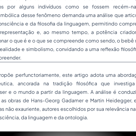
ados por alguns indivíduos como se fossem recém-na
mbólica desse fenômeno demanda uma análise que articu
consciência e da filosofia da linguagem, permitindo compr
 representação e, ao mesmo tempo, a potência criado
sionar o que é e o que se compreende como sendo, o bebê
 realidade e simbolismo, convidando a uma reflexão filosófi
preender.
ropõe perfunctoriamente, este artigo adota uma abord
êutica, ancorada na tradição filosófica que invest
er e o mundo a partir da linguagem. A análise é condu
 as obras de Hans-Georg Gadamer e Martin Heidegger, em 
mas não exauriente, autores escolhidos por sua relevância n
nsciência, da linguagem e da ontologia.