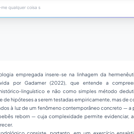
logia empregada insere-se na linhagem da hermenêutica
lvida por Gadamer (2022), que entende a compre
istórico-linguístico e não como simples método dedut
te de hipóteses a serem testadas empiricamente, mas de c
ados à luz de um fenômeno contemporâneo concreto — a p
 bebês
reborn
— cuja complexidade permite evidenciar,
a
arecer.
odológico consiste, portanto, em um exercício ensaíst