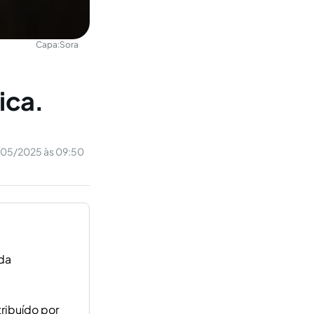
Capa:
Sora
ica.
/05/2025 às 09:50
 da
tribuído por