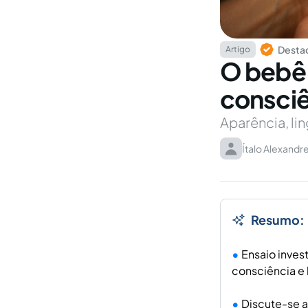
Destaq
Artigo
O bebê 
consciê
Aparência, li
Ítalo Alexand
Resumo:
Ensaio inves
consciência e 
Discute-se a