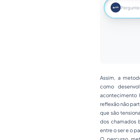
Assim, a metodo
como desenvo
acontecimento h
reflexão não par
que são tension
dos chamados
entre o ser e o p
O percurso met