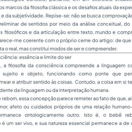
os marcos da filosofia clássica e os desafios atuais da exp
 e da subjetividade. Repise-se: não se busca comprovação
liminar de sentidos por meio da análise conceitual, do c
 filosóficos e da articulação entre texto, mundo e compr
rece-me coerente com o próprio cerne do artigo: de que
a o real, mas constitui modos de ser e compreender.
ciência: essência e limite do ser
s, a filosofia da consciência compreende a linguagem 
 sujeito e objeto, funcionando como ponte que per
ar e atribuir sentido às coisas. Contudo, a coisa em si t
ndente da linguagem ou da interpretação humana.
ê
reborn
, essa concepção parece remeter ao fato de que, ai
 amor, afeto ou cuidados próprios de uma relação human
ermanece ontologicamente outro. Isto é, o bebê
re
 é um ser vivo, e sua natureza essencial permanece a de 