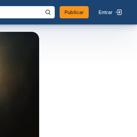
Publicar
Entrar
 IA
Buscar no Jus