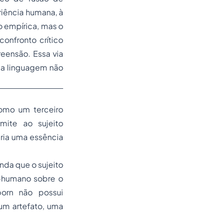
eriência humana, à
 empírica, mas o
onfronto crítico
eensão. Essa via
 a linguagem não
como um terceiro
mite ao sujeito
eria uma essência
nda que o sujeito
o-humano sobre o
born
não possui
um artefato, uma