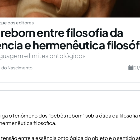
ue dos editores
reborn entre filosofia da
ncia e hermenêutica filosóf
nguagem e limites ontológicos
re do Nascimento
21
tiga o fenômeno dos "bebês reborn" sob a ótica da filosofia
hermenêutica filosófica.
 tensão entre a essência ontológica do objeto e o sentido a