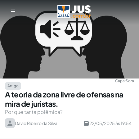
Capa:
Sora
Artigo
A teoria da zona livre de ofensas na
mira de juristas.
Por que tanta polêmica?
David Ribeiro da Silva
22/05/2025 às 19:54