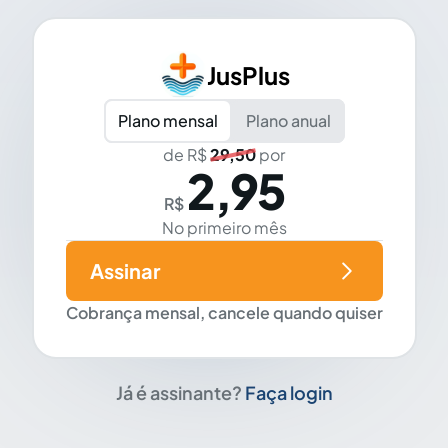
JusPlus
Plano mensal
Plano anual
de R$
29,50
por
2,95
R$
No primeiro mês
Assinar
Cobrança mensal, cancele quando quiser
Já é assinante?
Faça login