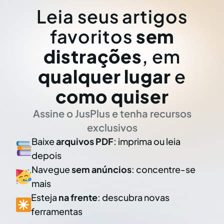
Leia seus artigos
favoritos
sem
distrações
, em
qualquer lugar
e
como quiser
Assine o JusPlus e tenha recursos
exclusivos
Baixe
arquivos PDF
: imprima ou leia
depois
Navegue
sem anúncios
: concentre-se
mais
Esteja
na frente
: descubra novas
ferramentas