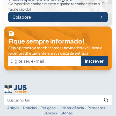
Compartilhe conhecimento e ganhe reconhecimento. É
fácil e rápido!
Colabore
Fique sempre informado!
Seja o primeiro a receber nossas novidades exclusivas e
recentes diretamente em sua caixa de entrada.
Inscrever
Artigos
·
Notícias
·
Petições
·
Jurisprudência
·
Pareceres
·
Fale com a IA
Buscar no Jus
Dúvidas
·
Stories