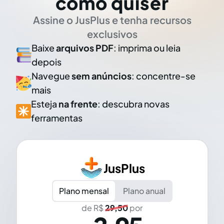
como quiser
Assine o JusPlus e tenha recursos
exclusivos
Baixe
arquivos PDF
: imprima ou leia
depois
Navegue
sem anúncios
: concentre-se
mais
Esteja
na frente
: descubra novas
ferramentas
JusPlus
Plano mensal
Plano anual
de R$
29,50
por