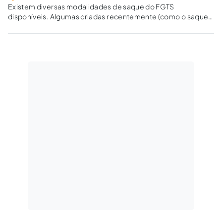
Existem diversas modalidades de saque do FGTS
disponíveis. Algumas criadas recentemente (como o saque
imediato e o saque-aniversário) e outras desconhecidas.
Uma destas é o saque-calamidade, que pode ser utilizado
no atual cenário de pandemia.