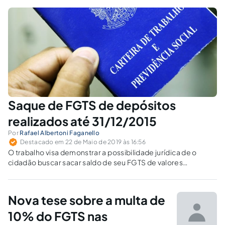
Saque de FGTS de depósitos
realizados até 31/12/2015
Por
Rafael Albertoni Faganello
Destacado em 22 de Maio de 2019 às 16:56
O trabalho visa demonstrar a possibilidade jurídica de o
cidadão buscar sacar saldo de seu FGTS de valores
depositados até 31/12/2015, em razão da afronta à isonomia
da legislação recente que impede tal providência
extrajudicial.
Nova tese sobre a multa de
10% do FGTS nas