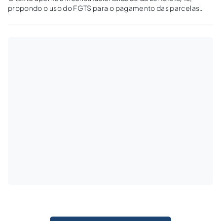
propondo o uso do FGTS para o pagamento das parcelas
mensais/intermediárias de imóveis em construção ou a
aquisição, com o FGTS, do segundo imóvel (em construção)
para pessoas prestes a se aposentarem.