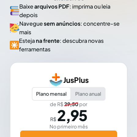
Baixe
arquivos PDF
: imprima ou leia
depois
Navegue
sem anúncios
: concentre-se
mais
Esteja
na frente
: descubra novas
ferramentas
JusPlus
Plano mensal
Plano anual
de R$
29,50
por
2,95
R$
No primeiro mês