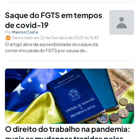
aplicação do índice da TR.
Saque do FGTS em tempos
de covid-19
Por
Marcos Costa
Destacado em 22 de Outubro de 2020 às 15:45
O artigo aborda a possibilidade do saque da
conta vinculada do FGTS por causa da
pandemia da covid-19, sem limite do valor,
com base no Decreto 5.113/2004.
O direito do trabalho na pandemia:
quais as mudanças trazidas pelas