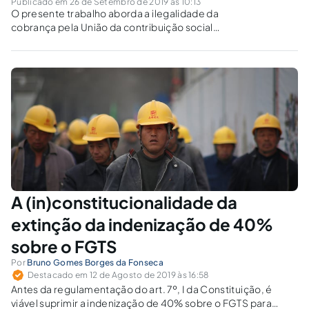
Publicado em 26 de Setembro de 2019 às 10:13
O presente trabalho aborda a ilegalidade da
cobrança pela União da contribuição social
incidente sobre o saldo da conta do FGTS do
funcionário demitido sem justa causa, no valor
de 10%, quando o empregador se enquadrar
como microempresa ou empresa
A (in)constitucionalidade da
extinção da indenização de 40%
sobre o FGTS
Por
Bruno Gomes Borges da Fonseca
Destacado em 12 de Agosto de 2019 às 16:58
Antes da regulamentação do art. 7º, I da Constituição, é
viável suprimir a indenização de 40% sobre o FGTS para