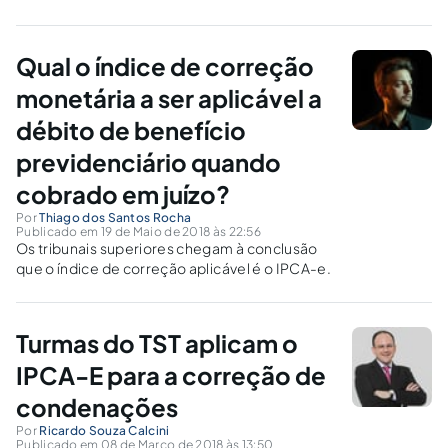
regula uma situação que já ocorria ilegalmente na prática.
Qual o índice de correção
monetária a ser aplicável a
débito de benefício
previdenciário quando
cobrado em juízo?
Por
Thiago dos Santos Rocha
Publicado em 19 de Maio de 2018 às 22:56
Os tribunais superiores chegam à conclusão
que o índice de correção aplicável é o IPCA-e.
Turmas do TST aplicam o
IPCA-E para a correção de
condenações
Por
Ricardo Souza Calcini
Publicado em 08 de Março de 2018 às 13:50