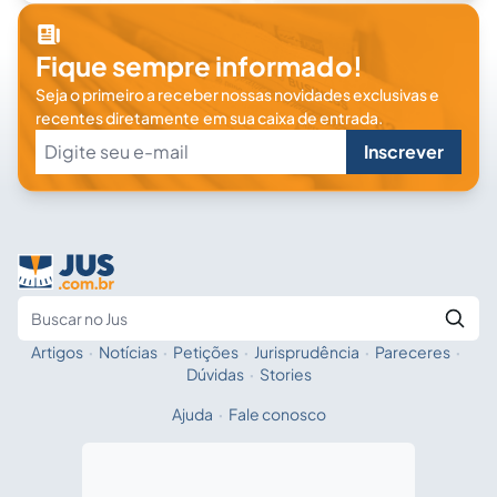
Fique sempre informado!
Seja o primeiro a receber nossas novidades exclusivas e
recentes diretamente em sua caixa de entrada.
Inscrever
Artigos
·
Notícias
·
Petições
·
Jurisprudência
·
Pareceres
·
Fale com a IA
Buscar no Jus
Dúvidas
·
Stories
Ajuda
·
Fale conosco