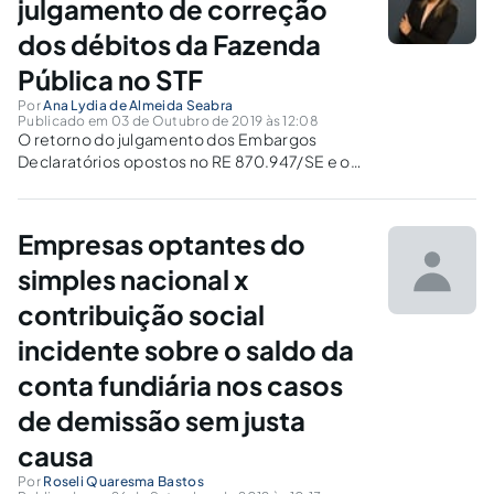
julgamento de correção
dos débitos da Fazenda
Pública no STF
Por
Ana Lydia de Almeida Seabra
Publicado em 03 de Outubro de 2019 às 12:08
O retorno do julgamento dos Embargos
Declaratórios opostos no RE 870.947/SE e o
esperado veredicto final do Tema 810 pelo
STF.
Empresas optantes do
simples nacional x
contribuição social
incidente sobre o saldo da
conta fundiária nos casos
de demissão sem justa
causa
Por
Roseli Quaresma Bastos