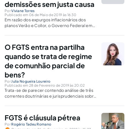
demissões sem justa causa
Por
Viviane Torres
Publicado em 06 de Maio de 2019 às 16:30
Em razão dos expurgos inflacionários dos
planos Verão e Collor, o Governo Federal em
2001 criou o adicional de 10% na multa de
FGTS nas demissões sem justa causa,
considerada uma espécie de Contribuição
O FGTS entra na partilha
Social destinada a cobrir o desequilíbrio...
quando se trata de regime
de comunhão parcial de
bens?
Por
Julia Nogueira Loureiro
Publicado em 28 de Fevereiro de 2019 às 20:02
Trata-se de parecer contendo análise de três
correntes doutrinárias e jurisprudenciais sobre
a comunicabilidade do fundo de garantia por
tempo de serviço no regime matrimonial de
comunhão parcial de bens.
FGTS é cláusula pétrea
Por
Rogério Tadeu Romano