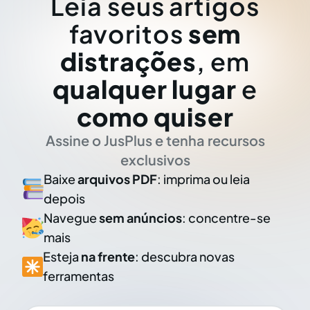
Leia seus artigos
favoritos
sem
distrações
, em
qualquer lugar
e
como quiser
Assine o JusPlus e tenha recursos
exclusivos
Baixe
arquivos PDF
: imprima ou leia
depois
Navegue
sem anúncios
: concentre-se
mais
Esteja
na frente
: descubra novas
ferramentas