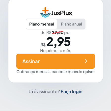
JusPlus
Plano mensal
Plano anual
de R$
29,50
por
2,95
R$
No primeiro mês
Assinar
Cobrança mensal, cancele quando quiser
Já é assinante?
Faça login