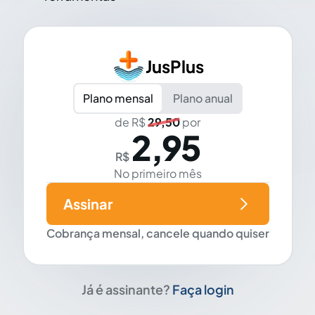
JusPlus
Plano mensal
Plano anual
de R$
29,50
por
2,95
R$
No primeiro mês
Assinar
Cobrança mensal, cancele quando quiser
Já é assinante?
Faça login