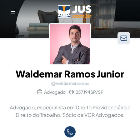
Waldemar Ramos Junior
waldemarramos
Advogado
257194SP/SP
Advogado, especialista em Direito Previdenciário e
Direito do Trabalho. Sócio da VGR Advogados.