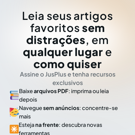
Leia seus artigos
favoritos
sem
distrações
, em
qualquer lugar
e
como quiser
Assine o JusPlus e tenha recursos
exclusivos
Baixe
arquivos PDF
: imprima ou leia
depois
Navegue
sem anúncios
: concentre-se
mais
Esteja
na frente
: descubra novas
ferramentas