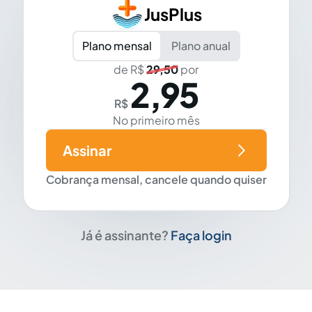
JusPlus
Plano mensal
Plano anual
de R$
29,50
por
2,95
R$
No primeiro mês
Assinar
Cobrança mensal, cancele quando quiser
Já é assinante?
Faça login