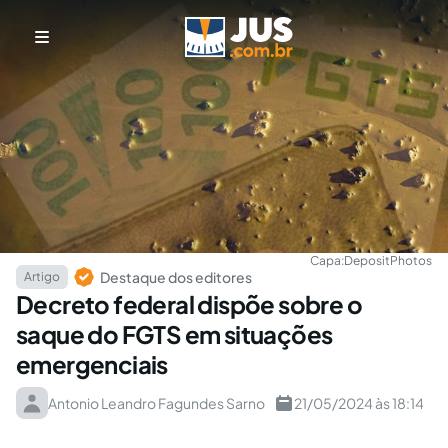
Capa:
DepositPhotos
Destaque dos editores
Artigo
Decreto federal dispõe sobre o
saque do FGTS em situações
emergenciais
Antonio Leandro Fagundes Sarno
21/05/2024 às 18:14