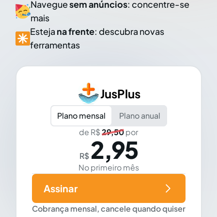
Navegue
sem anúncios
: concentre-se
mais
Esteja
na frente
: descubra novas
ferramentas
JusPlus
Plano mensal
Plano anual
de R$
29,50
por
2,95
R$
No primeiro mês
Assinar
Cobrança mensal, cancele quando quiser