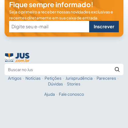
Fique sempre informado!
Seja o primeiro a receber nossas novidades exclusivas e
recentes diretamente em sua caixa de entrada.
Inscrever
Artigos
·
Notícias
·
Petições
·
Jurisprudência
·
Pareceres
·
Fale com a IA
Buscar no Jus
Dúvidas
·
Stories
Ajuda
·
Fale conosco