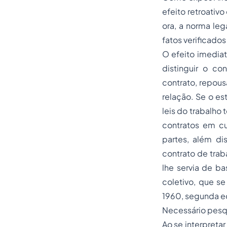
efeito retroativo
ora, a norma lega
fatos verificados
O efeito imediat
distinguir o con
contrato, repous
relação. Se o est
leis do trabalho
contratos em cu
partes, além di
contrato de trab
lhe servia de b
coletivo, que se
1960, segunda ed
Necessário pesqu
Ao se interpreta