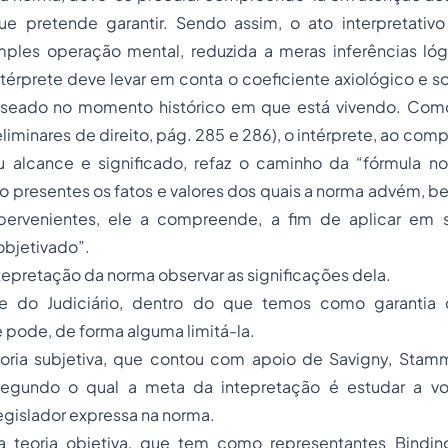
ue pretende garantir. Sendo assim, o ato interpretativ
mples operação mental, reduzida a meras inferências lógi
térprete deve levar em conta o coeficiente axiológico e soc
aseado no momento histórico em que está vivendo. Com
eliminares de direito, pág. 285 e 286), o intérprete, ao com
 alcance e significado, refaz o caminho da “fórmula no
o presentes os fatos e valores dos quais a norma advém, 
pervenientes, ele a compreende, a fim de aplicar em 
objetivado”.
tepretação da norma observar as significações dela.
e do Judiciário, dentro do que temos como garantia c
 pode, de forma alguma limitá-la.
oria subjetiva, que contou com apoio de Savigny, Stamm
segundo o qual a meta da intepretação é estudar a vo
egislador expressa na norma.
a teoria objetiva, que tem como representantes Bindin