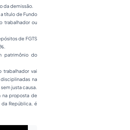
o da demissão.
a título de Fundo
o trabalhador ou
epósitos de FGTS
0%.
m patrimônio do
trabalhador vai
disciplinadas na
a sem justa causa.
a na proposta de
 da República, é