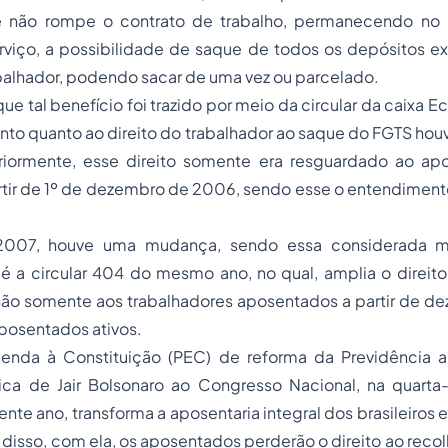
 não rompe o contrato de trabalho, permanecendo no
rviço, a possibilidade de saque de todos os depósitos ex
balhador, podendo sacar de uma vez ou parcelado.
que tal benefício foi trazido por meio da circular da caixa 
nto quanto ao direito do trabalhador ao saque do FGTS hou
riormente, esse direito somente era resguardado ao ap
tir de 1º de dezembro de 2006, sendo esse o entendimento
.
007, houve uma mudança, sendo essa considerada ma
é a circular 404 do mesmo ano, no qual, amplia o direito
ão somente aos trabalhadores aposentados a partir de 
posentados ativos.
enda à Constituição (PEC) de reforma da Previdência a
a de Jair Bolsonaro ao Congresso Nacional, na quarta-
rente ano, transforma a aposentaria integral dos brasileiros
m disso, com ela, os aposentados perderão o direito ao rec