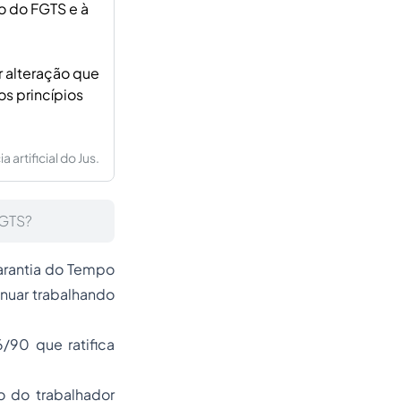
to do FGTS e à
r alteração que
os princípios
artificial do Jus.
FGTS?
arantia do Tempo
inuar trabalhando
/90 que ratifica
o do trabalhador