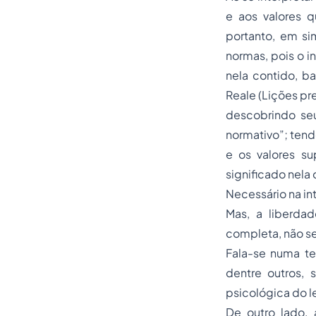
e aos valores q
portanto, em si
normas, pois o in
nela contido, b
Reale (Lições pr
descobrindo seu
normativo”; tend
e os valores su
significado nela 
Necessário na in
Mas, a liberdad
completa, não se
Fala-se numa te
dentre outros, 
psicológica do l
De outro lado, 