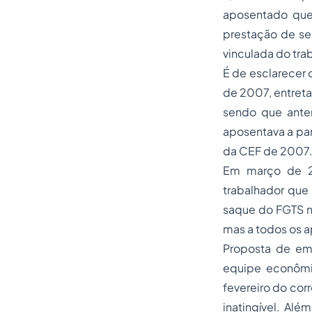
aposentado que
prestação de se
vinculada do tra
É de esclarecer 
de 2007, entreta
sendo que ante
aposentava a par
da CEF de 2007
Em março de 2
trabalhador que 
saque do FGTS n
mas a todos os a
Proposta de em
equipe econômic
fevereiro do cor
inatingível. Alé