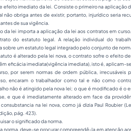
 e efeito imediato da lei. Consiste o primeiro na aplicação 
l não obriga antes de existir, portanto, injurídico seria rec
 antes de sua vigência.
o da lei importa a aplicação da lei aos contratos em curso
trato do estatuto legal. A relação individual do trabalh
a sobre um estatuto legal integrado pelo conjunto de nor
atuto é alterado pela lei nova, o contrato sofre o efeito d
 têm eficácia imediata(vigência imediata), isto é, aplicam-s
rso, por serem normas de ordem pública, irrecusáveis 
sso, encaram o trabalhador como tal e não como contrat
alho não é atingido pela nova lei; o que é modificado é o e
ase, e que é imediatamente alterado em face da providên
 consubstancia na lei nova, como já dizia Paul Roubier (Le d
ição, pág. 423).
isar o significado da norma.
r a norma, deve-se procurar compreendê-la em atenção aos 