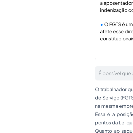
a aposentadoria
indenização c
O FGTS é um 
afete esse dir
constitucionai
É possível que 
O trabalhador q
de Serviço (FGTS
na mesma empre
Essa é a posiçã
pontos da Lei que
Quanto ao saque