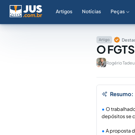
Artigos
Notícias
Peças
Destaq
Artigo
O FGTS 
Rogério Tade
Resumo:
O trabalhado
depósitos se 
A proposta d