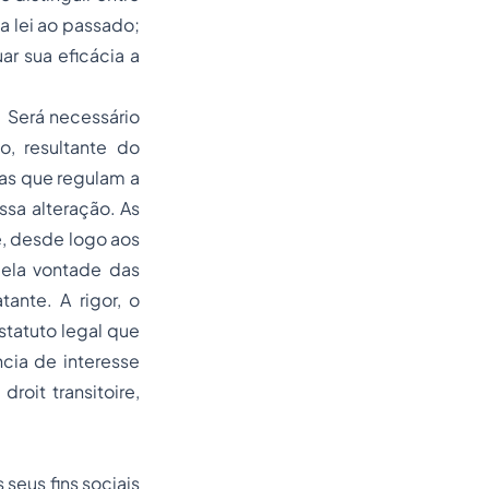
da lei ao passado;
uar sua eficácia a
. Será necessário
o, resultante do
mas que regulam a
essa alteração. As
e, desde logo aos
pela vontade das
ante. A rigor, o
statuto legal que
cia de interesse
roit transitoire,
seus fins sociais