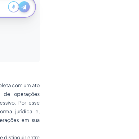
mpleta com um ato
ie de operações
essivo. Por esse
rma jurídica e,
lterações em sua
 distinguir entre