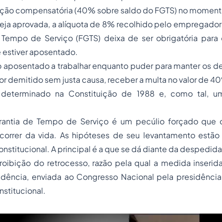
zação compensatória (40% sobre saldo do FGTS) no moment
eja aprovada, a alíquota de 8% recolhido pelo empregador 
 Tempo de Serviço (FGTS) deixa de ser obrigatória para 
 estiver aposentado.
o aposentado a trabalhar enquanto puder para manter os d
 for demitido sem justa causa, receber a multa no valor de 4
eterminado na Constituição de 1988 e, como tal, u
antia de Tempo de Serviço é um pecúlio forçado que o 
orrer da vida. As hipóteses de seu levantamento estão 
onstitucional. A principal é a que se dá diante da despedid
roibição do retrocesso, razão pela qual a medida inserid
idência, enviada ao Congresso Nacional pela presidência
nstitucional.