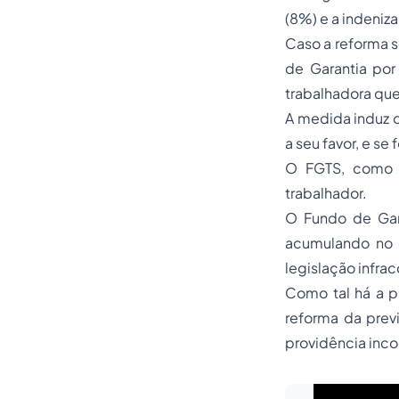
(8%) e a indeni
Caso a reforma s
de Garantia por
trabalhadora que
A medida induz 
a seu favor, e se
O FGTS, como d
trabalhador.
O Fundo de Gar
acumulando no c
legislação infrac
Como tal há a p
reforma da prev
providência inco