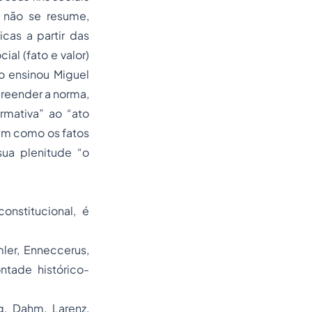
o não se resume,
cas a partir das
ial (fato e valor)
o ensinou Miguel
preender a norma,
rmativa” ao “ato
bem como os fatos
sua plenitude “o
onstitucional, é
ler, Enneccerus,
ntade histórico-
g, Dahm, Larenz,