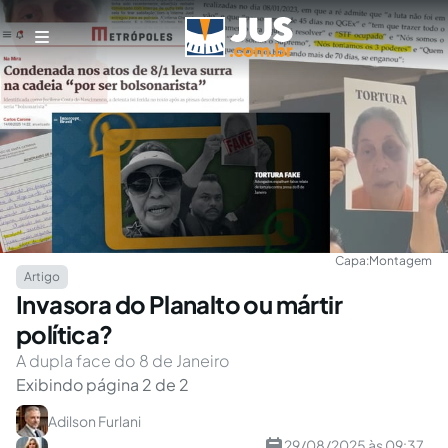
Capa:
Montagem
Artigo
Invasora do Planalto ou mártir
política?
A dupla face do 8 de Janeiro
Exibindo página 2 de 2
Adilson Furlani
29/08/2025 às 09:37