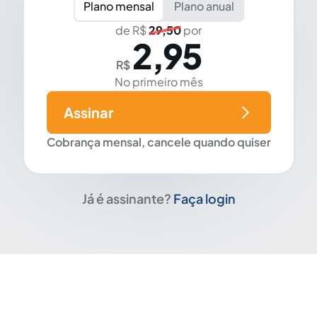
Plano mensal
Plano anual
de R$
29,50
por
2,95
R$
No primeiro mês
Assinar
Cobrança mensal, cancele quando quiser
Já é assinante?
Faça login