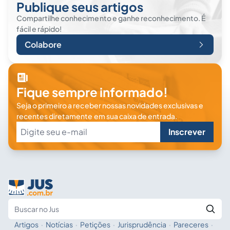
Publique seus artigos
Compartilhe conhecimento e ganhe reconhecimento. É
fácil e rápido!
Colabore
Fique sempre informado!
Seja o primeiro a receber nossas novidades exclusivas e
recentes diretamente em sua caixa de entrada.
Inscrever
Artigos
·
Notícias
·
Petições
·
Jurisprudência
·
Pareceres
·