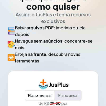
como quiser
Assine o JusPlus e tenha recursos
exclusivos
Baixe
arquivos PDF
: imprima ou leia
depois
Navegue
sem anúncios
: concentre-se
mais
Esteja
na frente
: descubra novas
ferramentas
JusPlus
Plano mensal
Plano anual
de R$
29,50
por