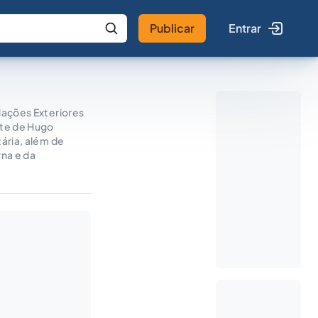
Publicar
Entrar
 IA
Buscar no Jus
lações Exteriores
rte de Hugo
ária, além de
rna e da