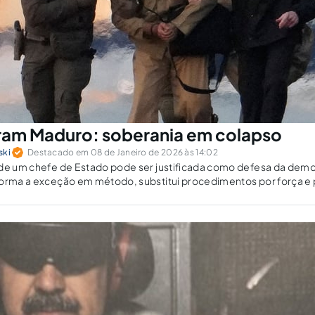
ram Maduro: soberania em colapso
ski
Destacado em 08 de Janeiro de 2026 às 14:02
 de um chefe de Estado pode ser justificada como defesa da demo
forma a exceção em método, substitui procedimentos por força e
doura em vez de legitimidade política.