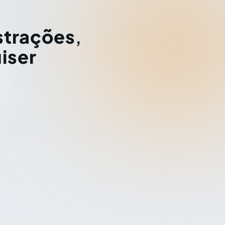
strações
,
iser