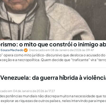
rismo: o mito que constrói o inimigo a
e Souza Machado
Destacado em 08 de Janeiro de 2026 às 09:47
o” opera como mito jurídico-discursivo que desloca o acusado d
xceção e a necropolítica. Quem decide que “traficante” vira “terro
nimigo?
Venezuela: da guerra híbrida à violênci
icado em 04 de Janeiro de 2026 às 17:27
ndes potências mundiais não discrepa muito na necessidade que t
xplorar as riquezas de outros países, neles intervindo para imped
talecimento de suas posições no cenário internacional. Não é