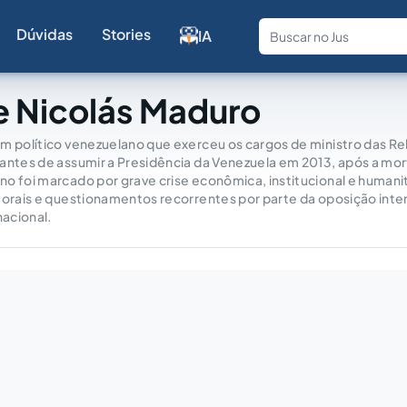
Dúvidas
Stories
IA
Fale com a
e Nicolás Maduro
m político venezuelano que exerceu os cargos de ministro das Re
 antes de assumir a Presidência da Venezuela em 2013, após a mo
o foi marcado por grave crise econômica, institucional e humanit
torais e questionamentos recorrentes por parte da oposição inte
acional.