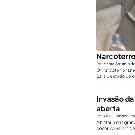
Narcoterro
Por
Marco Antonio d
O “narcoterrorism
para o estado de e
Direito Penal do i
Invasão da 
aberta
Por
Adel El Tasse
Publ
A história das gra
desenvolveram de e
seu avanço e o for