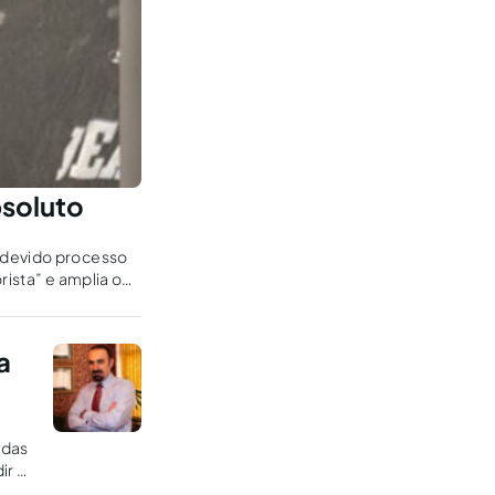
bsoluto
o devido processo
rista” e amplia o
a
odas
ir o