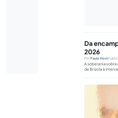
Da encampa
2026
Por
Paulo Horn
Public
A soberania sobre 
de Brizola à inter
resiste quando a d