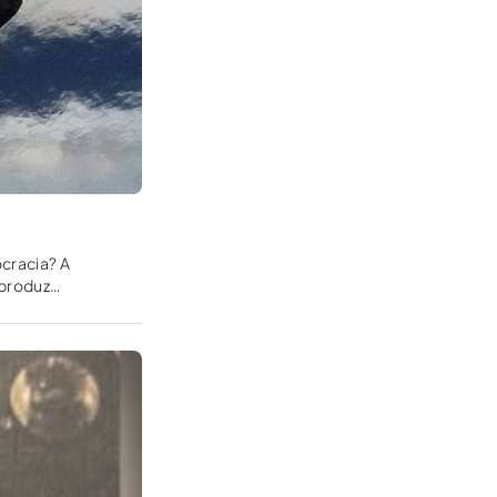
cracia? A
 produz