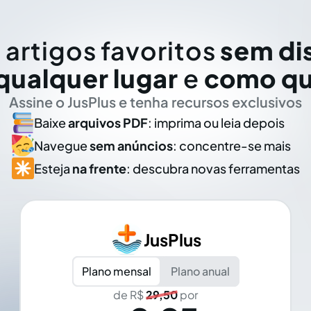
 artigos favoritos
sem di
qualquer lugar
e
como qu
Assine o JusPlus e tenha recursos exclusivos
Baixe
arquivos PDF
: imprima ou leia depois
Navegue
sem anúncios
: concentre-se mais
Esteja
na frente
: descubra novas ferramentas
JusPlus
Plano mensal
Plano anual
de R$
29,50
por