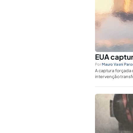
EUA captu
Por
Mauro Vasni Paro
A captura forçada
intervenção trans
instabilidade dura