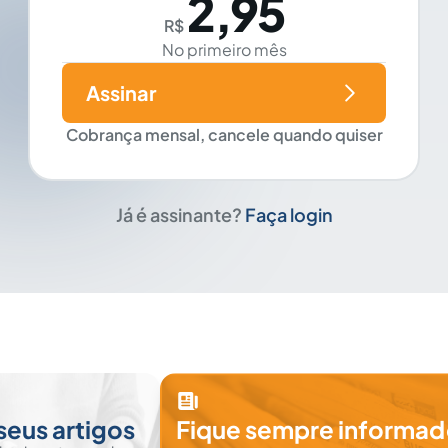
2,95
R$
No primeiro mês
Assinar
Cobrança mensal, cancele quando quiser
Já é assinante?
Faça login
seus artigos
Fique sempre informad