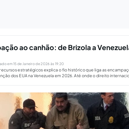
ção ao canhão: de Brizola a Venezuel
ado em 15 de Janeiro de 2026 às 19:20
recursos estratégicos explica o fio histórico que liga as encampa
venção dos EUA na Venezuela em 2026. Até onde o direito internaci
isputa por petróleo é tratada como segurança nacional?