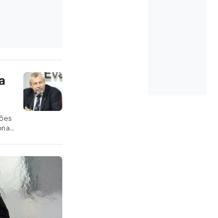
a
ções
onal