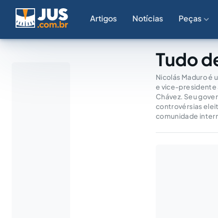
Artigos
Notícias
Peças
Tudo d
Nicolás Maduro é u
e vice-presidente
Chávez. Seu govern
controvérsias elei
comunidade intern