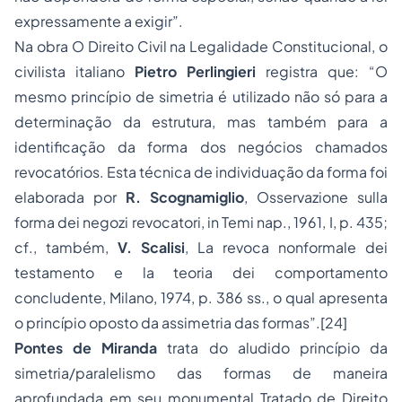
expressamente a exigir”.
Na obra
O Direito Civil na Legalidade Constitucional,
o
civilista italiano
Pietro Perlingieri
registra que: “O
mesmo princípio de simetria é utilizado não só para a
determinação da estrutura, mas também para a
identificação da forma dos negócios chamados
revocatórios. Esta técnica de individuação da forma foi
elaborada por
R. Scognamiglio
,
Osservazione sulla
forma dei negozi revocatori
, in Temi nap., 1961, I, p. 435;
cf., também,
V. Scalisi
,
La revoca nonformale dei
testamento e la teoria dei comportamento
concludente
, Milano, 1974, p. 386 ss., o qual apresenta
o princípio oposto da assimetria das formas”.
[24]
Pontes de Miranda
trata do aludido
princípio da
simetria/paralelismo das formas
de maneira
aprofundada em seu monumental
Tratado de Direito