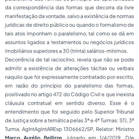
da correspondência das formas
que decorra da livre
manifestação da vontade, salvo a existência de normas
jurídicas de direito público ou quando o formalismo de
tais atos imponham o paralelismo, tal como se dá em
assuntos ligados a testamentos ou negócios jurídicos
imobiliários superiores a 30 (trinta) salários-mínimos.
Decorrência de tal raciocínio, revela que não se pode
admitir a existência de alterações tácitas ou verbais
naquilo que foi expressamente contratado por escrito,
em razão do
princípio do paralelismo das formas
,
positivado no artigo 472 do Código Civil e que inexista
cláusula contratual em sentido diverso. Esse é o
entendimento que foi seguido pelo Superior Tribunal
de Justiça sobre a temática pelas 3ª e 4ª Turmas: STJ, 3ª
Turma, AgIntAgIntAREsp 1306662/SP, Relator: Ministro
Marco Aurélio Bellizze
, julgado em 1/4/2019, DJe