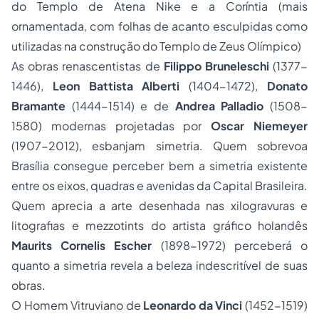
do Templo de Atena Nike e a Coríntia (mais
ornamentada, com folhas de acanto esculpidas como
utilizadas na construção do Templo de Zeus Olímpico)
As obras renascentistas de
Filippo Bruneleschi
(1377-
1446),
Leon Battista Alberti
(1404-1472),
Donato
Bramante
(1444-1514) e de
Andrea Palladio
(1508-
1580) modernas projetadas por
Oscar Niemeyer
(1907-2012), esbanjam simetria. Quem sobrevoa
Brasília consegue perceber bem a simetria existente
entre os eixos, quadras e avenidas da Capital Brasileira.
Quem aprecia a arte desenhada nas xilogravuras e
litografias e
mezzotints
do artista gráfico holandês
Maurits Cornelis Escher
(1898-1972) perceberá o
quanto a
simetria
revela a beleza indescritível de suas
obras.
O Homem Vitruviano
de
Leonardo da Vinci
(1452-1519)