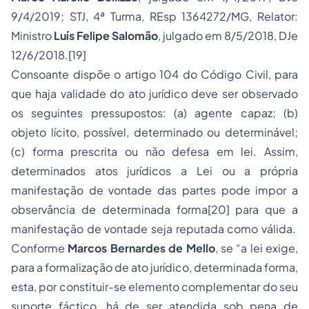
9/4/2019; STJ, 4ª Turma, REsp 1364272/MG, Relator:
Ministro
Luís Felipe Salomão
, julgado em 8/5/2018, DJe
12/6/2018.
[19]
Consoante dispõe o artigo 104 do Código Civil, para
que haja validade do ato jurídico deve ser observado
os seguintes pressupostos: (a) agente capaz; (b)
objeto lícito, possível, determinado ou determinável;
(c) forma prescrita ou não defesa em lei. Assim,
determinados atos jurídicos a Lei ou a própria
manifestação de vontade das partes pode impor a
observância de determinada forma
[20]
para que a
manifestação de vontade seja reputada como válida.
Conforme
Marcos Bernardes de Mello
, se
“a lei exige,
para a formalização de ato jurídico, determinada forma,
esta, por constituir-se elemento complementar do seu
suporte fáctico, há de ser atendida sob pena de