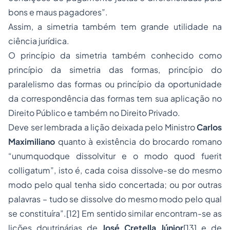
bons e maus pagadores”
.
Assim, a simetria também tem grande utilidade na
ciência jurídica.
O
princípio da simetria
também conhecido como
princípio da simetria das formas, princípio do
paralelismo das formas
ou
princípio da oportunidade
da correspondência das formas
tem sua aplicação no
Direito Público e também no Direito Privado.
Deve ser lembrada a lição deixada pelo Ministro
Carlos
Maximiliano
quanto à existência do brocardo romano
“
unumquodque dissolvitur e o modo quod fuerit
colligatum”,
isto é, cada coisa dissolve-se do mesmo
modo pelo qual tenha sido concertada; ou por outras
palavras – tudo se dissolve do mesmo modo pelo qual
se constituíra”.
[12]
Em sentido similar encontram-se as
lições doutrinárias de
José Cretella Júnior
[13]
e de