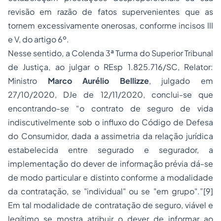
revisão em razão de fatos supervenientes que as
tornem excessivamente onerosas, conforme incisos III
e V, do artigo 6º.
Nesse sentido, a Colenda 3ª Turma do Superior Tribunal
de Justiça, ao julgar o REsp 1.825.716/SC, Relator:
Ministro
Marco Aurélio Bellizze
, julgado em
27/10/2020, DJe de 12/11/2020, conclui-se que
encontrando-se
“o contrato de seguro de vida
indiscutivelmente sob o influxo do Código de Defesa
do Consumidor, dada a assimetria da relação jurídica
estabelecida entre segurado e segurador, a
implementação do dever de informação prévia dá-se
de modo particular e distinto conforme a modalidade
da contratação, se "individual" ou se "em grupo".”
[9]
Em tal modalidade de contratação de seguro, viável e
legítimo se mostra atribuir o dever de informar ao