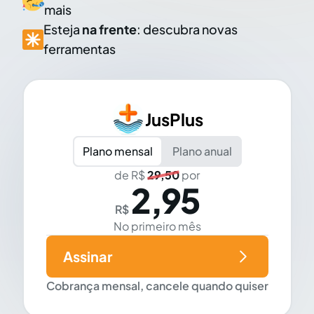
mais
Esteja
na frente
: descubra novas
ferramentas
JusPlus
Plano mensal
Plano anual
de R$
29,50
por
2,95
R$
No primeiro mês
Assinar
Cobrança mensal, cancele quando quiser