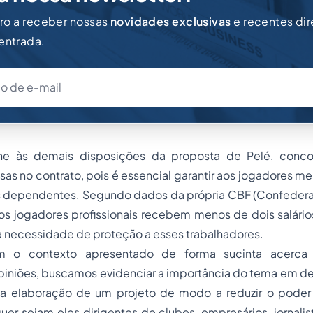
iro a receber nossas
novidades exclusivas
e recentes di
 entrada.
e às demais disposições da proposta de Pelé, conc
sas no contrato, pois é essencial garantir aos jogadores me
s dependentes. Segundo dados da própria CBF (Confederaç
os jogadores profissionais recebem menos de dois salário
a necessidade de proteção a esses trabalhadores.
om o contexto apresentado de forma sucinta acerca
opiniões, buscamos evidenciar a importância do tema em d
 a elaboração de um projeto de modo a reduzir o poder
quer sejam eles dirigentes de clubes, empresários, jornal