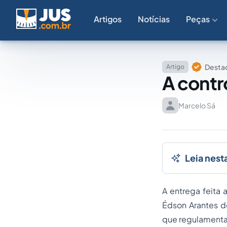
Artigos
Notícias
Peças
Destaq
Artigo
A contr
Marcelo Sá
Leia nest
A entrega feita 
Édson Arantes d
que regulamenta 