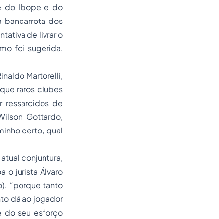
te do Ibope e do
a bancarrota dos
tativa de livrar o
mo foi sugerida,
naldo Martorelli,
que raros clubes
r ressarcidos de
ilson Gottardo,
minho certo, qual
tual conjuntura,
 o jurista Álvaro
), “porque tanto
nto dá ao jogador
e do seu esforço