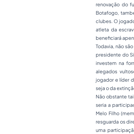
renovação do fu
Botafogo, també
clubes. O jogador
atleta da escra
beneficiará apen
Todavia, não são
presidente do S
investem na for
alegados vulto
jogador e líder 
seja o da extinç
Não obstante ta
seria a particip
Melo Filho (memb
resguarda os dir
uma participaçã