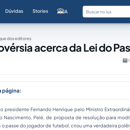
Dúvidas
Stories
IA
Fale com a
ue dos editores
ovérsia acerca da Lei do Pa
1
a página:
ao presidente Fernando Henrique pelo Ministro Extraordiná
o Nascimento, Pelé, de proposta de resolução para modifi
o passe do jogador de futebol, criou uma verdadeira polê