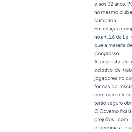
e aos 32 anos, 
no mesmo clube.
cumprida.
Em relação comp
no art. 26 da Lei
que a matéria de
Congresso.
A proposta de r
coletivo de trab
jogadores no con
formas de resci
com outro clube.
terão
seguro
obr
O Governo fixará
prejuízos com 
determinará qu