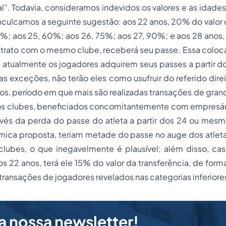
l”. Todavia, consideramos indevidos os valores e as idade
, inculcamos a seguinte sugestão: aos 22 anos, 20% do valor 
%; aos 25, 60%; aos 26, 75%; aos 27, 90%; e aos 28 anos
ntrato com o mesmo clube, receberá seu passe. Essa coloc
: atualmente os jogadores adquirem seus passes a partir d
s exceções, não terão eles como usufruir do referido dire
os, período em que mais são realizadas transações de gran
; os clubes, beneficiados concomitantemente com empresár
invés da perda do passe do atleta a partir dos 24 ou mes
ica proposta, teriam metade do passe no auge dos atletas
clubes, o que inegavelmente é plausível; além disso, cas
s 22 anos, terá ele 15% do valor da transferência, de forma 
 transações de jogadores revelados nas categorias inferiore
a nossa newsletter!