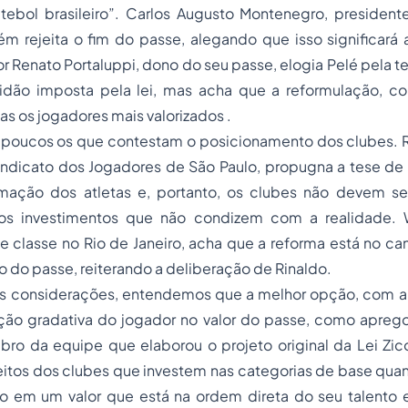
tebol brasileiro”. Carlos Augusto Montenegro, presiden
m rejeita o fim do passe, alegando que isso significará 
 Renato Portaluppi, dono do seu passe, elogia Pelé pela ten
vidão imposta pela lei, mas acha que a reformulação, co
as os jogadores mais valorizados .
 poucos os que contestam o posicionamento dos clubes. Ri
indicato dos Jogadores de São Paulo, propugna a tese de 
mação dos atletas e, portanto, os clubes não devem se
sos investimentos que não condizem com a realidade. W
de classe no Rio de Janeiro, acha que a reforma está no ca
ão do passe, reiterando a deliberação de Rinaldo.
is considerações, entendemos que a melhor opção, com a a
ação gradativa do jogador no valor do passe, como apregoa
ro da equipe que elaborou o projeto original da Lei Zico
eitos dos clubes que investem nas categorias de base qua
o em um valor que está na ordem direta do seu talento 