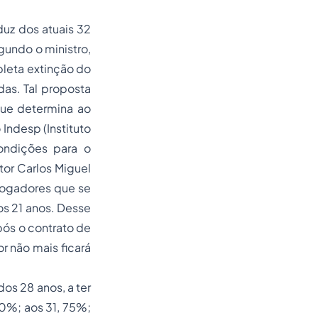
duz dos atuais 32
gundo o ministro,
leta extinção do
das. Tal proposta
 que determina ao
 Indesp (Instituto
condições para o
or Carlos Miguel
jogadores que se
dos 21 anos. Desse
pós o contrato de
r não mais ficará
os 28 anos, a ter
0%; aos 31, 75%;