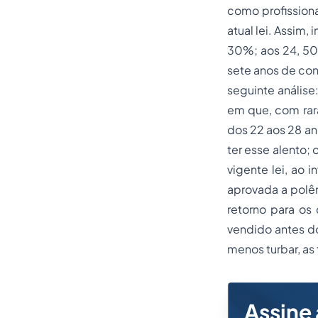
como profissiona
atual lei. Assim
30%; aos 24, 50
sete anos de co
seguinte análise
em que, com rara
dos 22 aos 28 an
ter esse alento
vigente lei, ao 
aprovada a polêm
retorno para os 
vendido antes do
menos turbar, as
Assine 