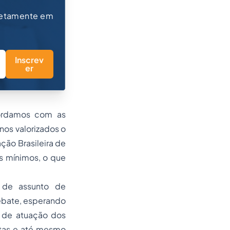
retamente em
Inscrev
er
ordamos com as
nos valorizados o
ão Brasileira de
s mínimos, o que
 de assunto de
ebate, esperando
 de atuação dos
istas e até mesmo