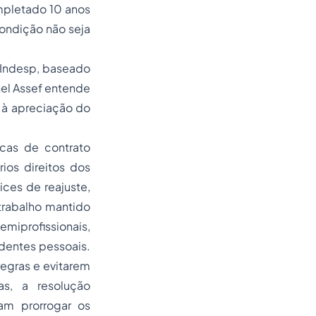
mpletado 10 anos
ondição não seja
 Indesp, baseado
chel Assef entende
a à apreciação do
icas de contrato
ios direitos dos
ices de reajuste,
trabalho mantido
miprofissionais,
identes pessoais.
regras e evitarem
as, a resolução
m prorrogar os