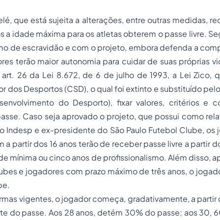
lé, que está sujeita a alterações, entre outras medidas, re
s a idade máxima para os atletas obterem o passe livre. Se
imo de escravidão e com o projeto, embora defenda a comp
res terão maior autonomia para cuidar de suas próprias vi
art. 26 da Lei 8.672, de 6 de julho de 1993, a Lei Zico,
 dos Desportos (CSD), o qual foi extinto e substituído pelo
envolvimento do Desporto), fixar valores, critérios e 
sse. Caso seja aprovado o projeto, que possui como relat
o Indesp e ex-presidente do São Paulo Futebol Clube, os 
m a partir dos 16 anos terão de receber passe livre a partir 
de mínima ou cinco anos de profissionalismo. Além disso, a
lubes e jogadores com prazo máximo de três anos, o jogado
be.
mas vigentes, o jogador começa, gradativamente, a partir d
rte do passe. Aos 28 anos, detém 30% do passe; aos 30, 6