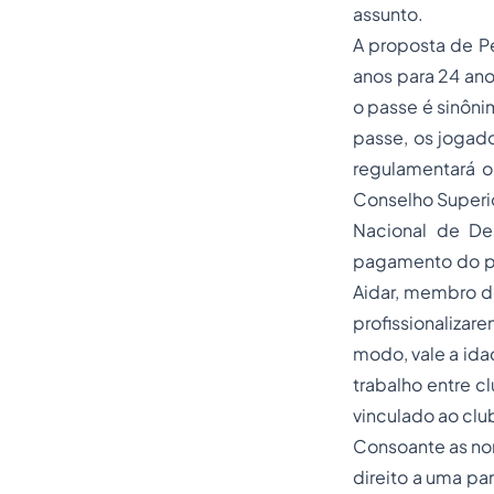
assunto.
A proposta de Pe
anos para 24 ano
o passe é sinôn
passe, os jogado
regulamentará o 
Conselho Superior
Nacional de Des
pagamento do pa
Aidar, membro d
profissionalizare
modo, vale a ida
trabalho entre c
vinculado ao clu
Consoante as nor
direito a uma pa