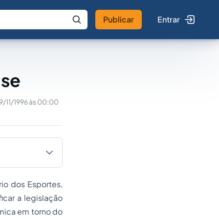
Publicar
Entrar
 IA
Buscar no Jus
sse
9/11/1996 às 00:00
rio dos Esportes,
car a legislação
mica em torno do