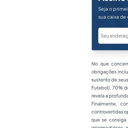
Seja o prime
sua caixa de
No que concern
obrigações inclu
sustento de seu
Futebol), 70% d
revela a profund
Finalmente, c
controvertidas 
que se consiga
intermediários, 