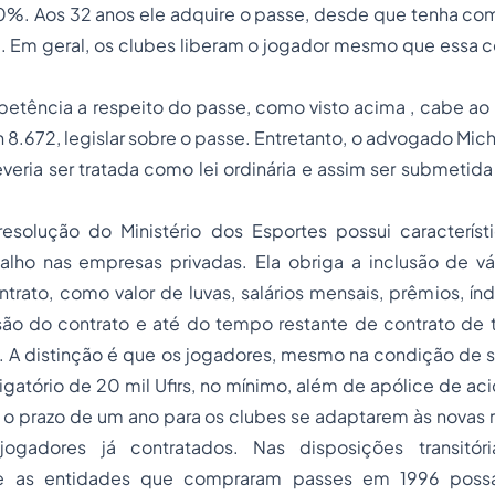
90%. Aos 32 anos ele adquire o passe, desde que tenha co
 Em geral, os clubes liberam o jogador mesmo que essa c
etência a respeito do passe, como visto acima , cabe ao
 n 8.672, legislar sobre o passe. Entretanto, o advogado Mi
veria ser tratada como lei ordinária e assim ser submetid
esolução do Ministério dos Esportes possui característ
alho nas empresas privadas. Ela obriga a inclusão de vár
trato, como valor de luvas, salários mensais, prêmios, índ
são do contrato e até do tempo restante de contrato de 
 A distinção é que os jogadores, mesmo na condição de se
igatório de 20 mil Ufirs, no mínimo, além de apólice de ac
 o prazo de um ano para os clubes se adaptarem às novas 
jogadores já contratados. Nas disposições transitóri
e as entidades que compraram passes em 1996 possa