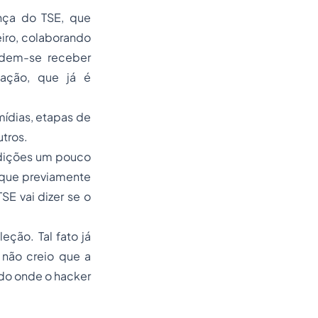
nça do TSE, que
eiro, colaborando
odem-se receber
tação, que já é
mídias, etapas de
utros.
ondições um pouco
m que previamente
SE vai dizer se o
eção. Tal fato já
 não creio que a
ndo onde o hacker