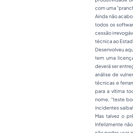
com uma "pranche
Ainda não acabou
todos os softwar
cessão irrevogáv
técnica ao Esta
Desenvolveu aque
tem uma licença
deverá ser entreg
análise de vulne
técnicas e ferr
para a vítima t
nome, "teste b
incidentes saiba!
Mas talvez o p
Infelizmente não!
não poder usar o