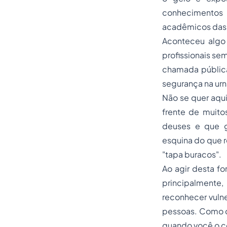
conhecimentos 
acadêmicos das 
Aconteceu algo
profissionais se
chamada pública 
segurança na urn
Não se quer aqui
frente de muito
deuses e que g
esquina do que r
"tapa buracos".
Ao agir desta fo
principalmente
reconhecer vulne
pessoas. Como di
quando você o c