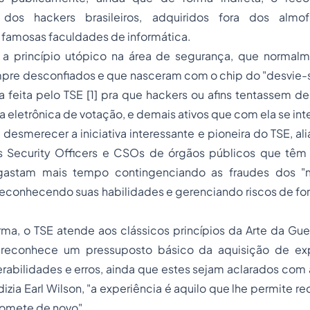
dos hackers brasileiros, adquiridos fora dos almo
famosas faculdades de informática.
 a princípio utópico na área de segurança, que normal
mpre desconfiados e que nasceram com o chip do "desvie-s
feita pelo TSE [1] pra que hackers ou afins tentassem de
a eletrônica de votação, e demais ativos que com ela se in
 desmerecer a iniciativa interessante e pioneira do TSE, al
s Security Officers e CSOs de órgãos públicos que têm
astam mais tempo contingenciando as fraudes dos "
econhecendo suas habilidades e gerenciando riscos de for
rma, o TSE atende aos clássicos princípios da Arte da Gue
, reconhece um pressuposto básico da aquisição de exp
rabilidades e erros, ainda que estes sejam aclarados com 
zia Earl Wilson, "a experiência é aquilo que lhe permite r
omete de novo".