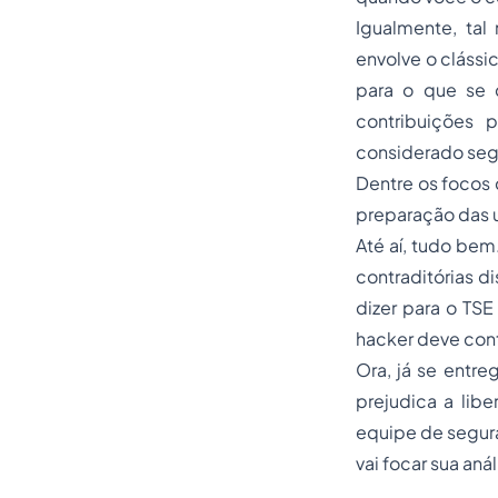
Igualmente, ta
envolve o clássi
para o que se 
contribuições 
considerado seg
Dentre os focos 
preparação das u
Até aí, tudo bem
contraditórias d
dizer para o TSE
hacker deve cont
Ora, já se entre
prejudica a libe
equipe de segura
vai focar sua anál