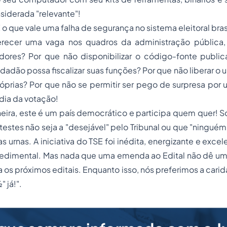
siderada "relevante"!
É o que vale uma falha de segurança no sistema eleitoral bras
recer uma vaga nos quadros da administração pública,
dores? Por que não disponibilizar o código-fonte publi
adão possa fiscalizar suas funções? Por que não liberar o
óprias? Por que não se permitir ser pego de surpresa por
dia da votação!
ira, este é um país democrático e participa quem quer! S
testes não seja a "desejável" pelo Tribunal ou que "ninguém"
as urnas. A iniciativa do TSE foi inédita, energizante e exc
edimental. Mas nada que uma emenda ao Edital não dê um 
 os próximos editais. Enquanto isso, nós preferimos a cari
 já!".