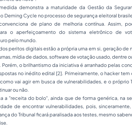
l medida demonstra a maturidade da Gestão da Segura
co
Deming Cycle
no
processo
de segurança eleitoral brasil
convenciona de plano de melhoria contínua. Assim, p
para o aperfeiçoamento do sistema eletrônico de vo
uro pelo mundo.
dos peritos digitais estão a própria urna em si, geração de 
rnas, mídia de dados, software de votação usado, dentre o
. Porém, o brilhantismo da iniciativa é arranhado pelas c
ispostas no inédito edital [2]. Primeiramente, o hacker te
 como vai agir em busca de vulnerabilidades, e o próprio T
inuar ou não.
ga a "receita do bolo", ainda que de forma genérica, na sel
rdade de encontrar vulnerabilidades, pois, sinceramente,
nça do Tribunal ficará paralisada aos testes, mesmo sabe
ise.