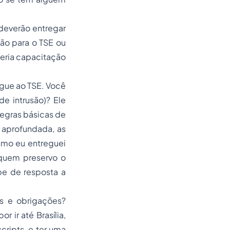
 deverão entregar
ção para o TSE ou
seria capacitação
egue ao TSE. Você
e intrusão)? Ele
 regras básicas de
a aprofundada, as
smo eu entreguei
 quem preservo o
e de resposta a
s e obrigações?
r ir até Brasília,
cripts, e ter uma