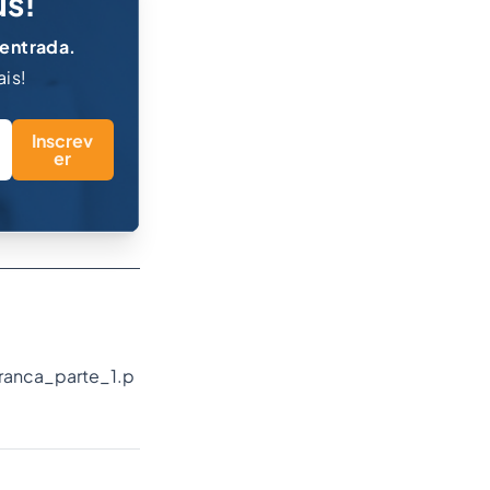
us!
 entrada.
ais!
Inscrev
er
ranca_parte_1.p