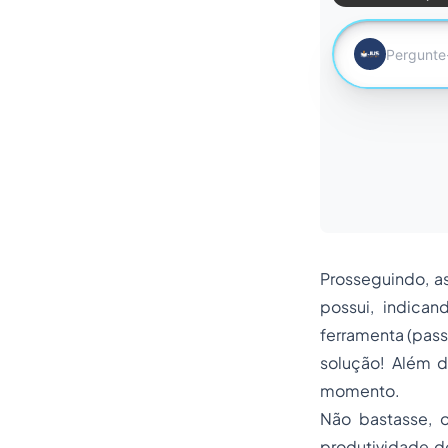
Prosseguindo, a
possui, indican
ferramenta (passo
solução! Além d
momento.
Não bastasse, o
produtividade d