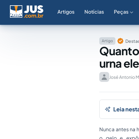
Artigos
Notícias
Peças
Destaq
Artigo
Quanto 
urna ele
José Antonio M
Leia nest
Nunca antes na h
o gelo e expôs