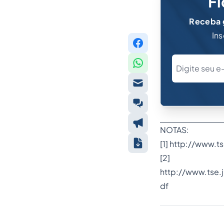
Fi
Receba g
Ins
NOTAS:
[1]
http://www.ts
[2]
http://www.tse.
df