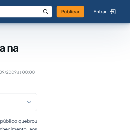
Publicar
Entrar
 IA
Buscar no Jus
a na
09/2009 às 00:00
e público quebrou
onhecimento aos