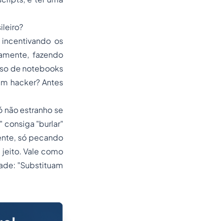
ileiro?
 incentivando os
camente, fazendo
 uso de notebooks
 um hacker? Antes
ó não estranho se
 consiga "burlar"
elente, só pecando
jeito. Vale como
dade: "Substituam