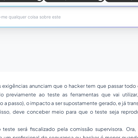
s exigências anunciam que o hacker tem que passar tod
do previamente ao teste as ferramentas que vai utilizar,
 a passo), o impacto a ser supostamente gerado, e já transf
isso, deve conceber meio para que o teste seja reprodu
 teste será fiscalizado pela comissão supervisora. Ora
e um profissional de segurança ou hacker é menor quan