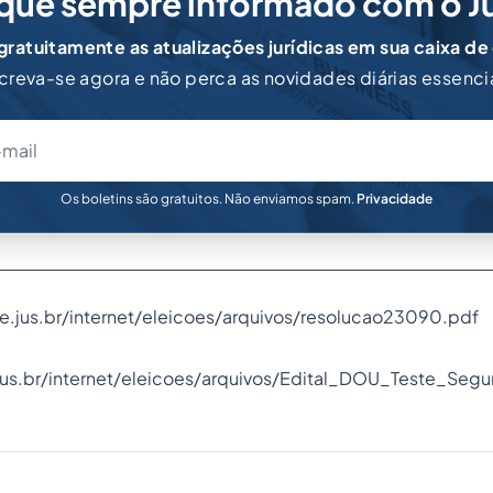
que sempre informado com o J
ratuitamente as atualizações jurídicas em sua caixa de
creva-se agora e não perca as novidades diárias essenci
Os boletins são gratuitos. Não enviamos spam.
Privacidade
e.jus.br/internet/eleicoes/arquivos/resolucao23090.pdf
jus.br/internet/eleicoes/arquivos/Edital_DOU_Teste_Segu