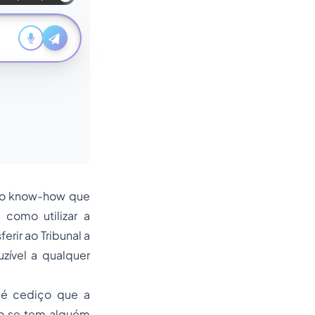
o o know-how que
 como utilizar a
erir ao Tribunal a
zível a qualquer
, é cediço que a
do se tem alguém