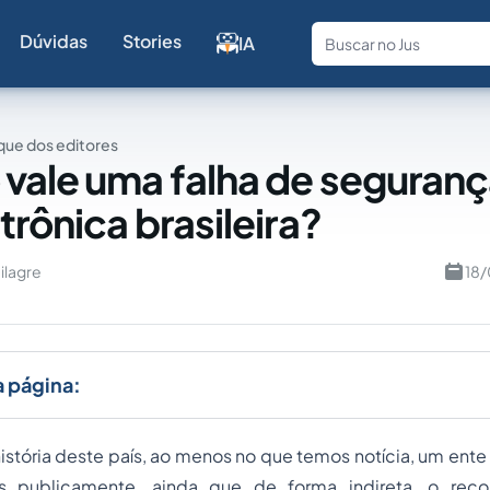
Dúvidas
Stories
IA
Fale com a
ue dos editores
vale uma falha de seguranç
trônica brasileira?
ilagre
18/
a página:
istória deste país, ao menos no que temos notícia, um ent
 publicamente, ainda que de forma indireta, o rec