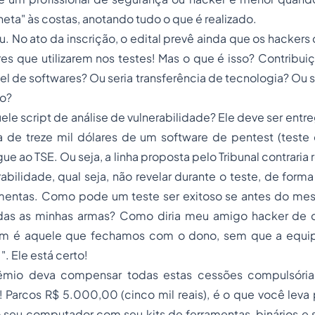
ta" às costas, anotando tudo o que é realizado.
. No ato da inscrição, o edital prevê ainda que os hackers
es que utilizarem nos testes! Mas o que é isso? Contribui
el de softwares? Ou seria transferência de tecnologia? Ou 
do?
le script de análise de vulnerabilidade? Ele deve ser entr
 de treze mil dólares de um software de pentest (teste d
ue ao TSE. Ou seja, a linha proposta pelo Tribunal contraria
rabilidade, qual seja, não revelar durante o teste, de form
amentas. Como pode um teste ser exitoso se antes do me
odas as minhas armas? Como diria meu amigo hacker de
om é aquele que fechamos com o dono, sem que a equip
". Ele está certo!
rêmio deva compensar todas estas cessões compulsória
 Parcos R$ 5.000,00 (cinco mil reais), é o que você leva po
 seu computador com seu kits de ferramentas, binários e s