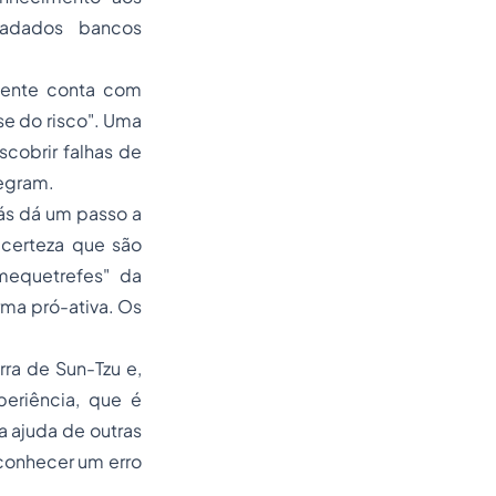
fadados bancos
mente conta com
e do risco". Uma
scobrir falhas de
tegram.
iás dá um passo a
 certeza que são
mequetrefes" da
ma pró-ativa. Os
rra de Sun-Tzu e,
eriência, que é
a ajuda de outras
econhecer um erro