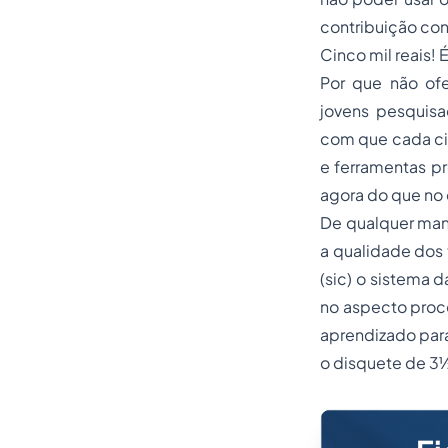
contribuição con
Cinco mil reais! 
Por que não ofe
jovens pesquisa
com que cada cid
e ferramentas pr
agora do que no 
De qualquer mane
a qualidade dos 
(
sic
) o sistema d
no aspecto proc
aprendizado para
o disquete de 3½"