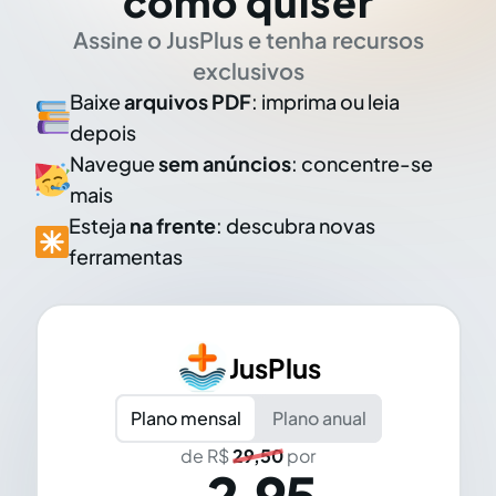
como quiser
Assine o JusPlus e tenha recursos
exclusivos
Baixe
arquivos PDF
: imprima ou leia
depois
Navegue
sem anúncios
: concentre-se
mais
Esteja
na frente
: descubra novas
ferramentas
JusPlus
Plano mensal
Plano anual
de R$
29,50
por
2,95