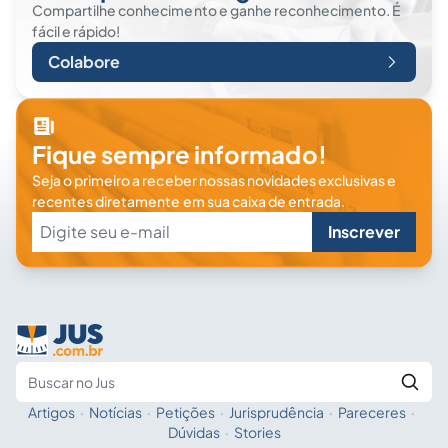
Compartilhe conhecimento e ganhe reconhecimento. É
fácil e rápido!
Colabore
Fique sempre informado!
Seja o primeiro a receber nossas novidades exclusivas e
recentes diretamente em sua caixa de entrada.
Inscrever
Artigos
·
Notícias
·
Petições
·
Jurisprudência
·
Pareceres
·
Fale com a IA
Buscar no Jus
Dúvidas
·
Stories