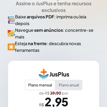
Assine o JusPlus e tenha recursos
exclusivos
Baixe
arquivos PDF
: imprima ou leia
depois
Navegue
sem anúncios
: concentre-se
mais
Esteja
na frente
: descubra novas
ferramentas
JusPlus
Plano mensal
Plano anual
de R$
29,50
por
2,95
R$