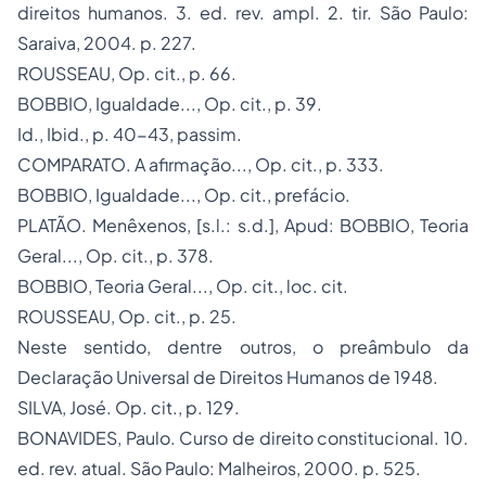
direitos humanos
. 3. ed. rev. ampl. 2. tir. São Paulo:
Saraiva, 2004. p. 227.
ROUSSEAU,
Op. cit.
, p. 66.
BOBBIO,
Igualdade..., Op. cit.
, p. 39.
Id., Ibid.,
p. 40-43,
passim
.
COMPARATO.
A afirmação..., Op. cit.
, p. 333.
BOBBIO,
Igualdade..., Op. cit.
, prefácio.
PLATÃO.
Menêxenos,
[
s.l.: s.d.
],
Apud
: BOBBIO,
Teoria
Geral..., Op. cit.
, p. 378.
BOBBIO,
Teoria Geral..., Op. cit.
,
loc. cit
.
ROUSSEAU,
Op. cit.
, p. 25.
Neste sentido, dentre outros, o preâmbulo da
Declaração Universal de
Direitos Humanos
de 1948.
SILVA, José.
Op. cit.
, p. 129.
BONAVIDES, Paulo.
Curso de direito constitucional.
10.
ed. rev. atual. São Paulo: Malheiros, 2000. p. 525.