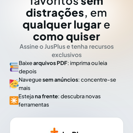
favoritos
sem
distrações
, em
qualquer lugar
e
como quiser
Assine o JusPlus e tenha recursos
exclusivos
Baixe
arquivos PDF
: imprima ou leia
depois
Navegue
sem anúncios
: concentre-se
mais
Esteja
na frente
: descubra novas
ferramentas