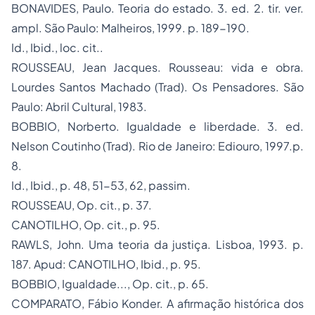
BONAVIDES, Paulo.
Teoria do estado
. 3. ed. 2. tir. ver.
ampl. São Paulo: Malheiros, 1999. p. 189-190.
Id., Ibid., loc. cit.
.
ROUSSEAU, Jean Jacques.
Rousseau:
vida e obra.
Lourdes Santos Machado (Trad). Os Pensadores. São
Paulo: Abril Cultural, 1983.
BOBBIO, Norberto.
Igualdade e liberdade
. 3. ed.
Nelson Coutinho (Trad). Rio de Janeiro: Ediouro, 1997.p.
8.
Id.
,
Ibid.
, p. 48, 51-53, 62,
passim
.
ROUSSEAU,
Op. cit.
, p. 37.
CANOTILHO,
Op. cit.
, p. 95.
RAWLS, John.
Uma teoria da justiça
. Lisboa, 1993. p.
187.
Apud
: CANOTILHO,
Ibid.
, p. 95.
BOBBIO,
Igualdade..., Op. cit.
, p. 65.
COMPARATO, Fábio Konder.
A afirmação histórica dos