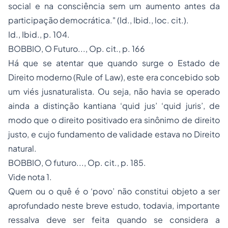
social e na consciência sem um aumento antes da
participação democrática."
(
Id., Ibid., loc. cit
.).
Id.
,
Ibid.
, p. 104.
BOBBIO,
O Futuro..
., Op. cit., p. 166
Há que se atentar que quando surge o Estado de
Direito moderno (
Rule of Law
), este era concebido sob
um viés jusnaturalista. Ou seja, não havia se operado
ainda a distinção kantiana
‘quid jus’ ‘quid juris’
, de
modo que o direito positivado era sinônimo de direito
justo, e cujo fundamento de validade estava no Direito
natural.
BOBBIO,
O futuro..., Op. cit
., p. 185.
Vide nota 1.
Quem ou o quê é o ‘povo’ não constitui objeto a ser
aprofundado neste breve estudo, todavia, importante
ressalva deve ser feita quando se considera a