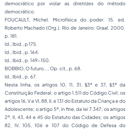
democrático por violar as diretrizes do método
democrático.
FOUCAULT, Michel.
Microfísica do poder
. 15. ed.
Roberto Machado (Org.). Rio de Janeiro: Graal, 2000.
p. 181.
Id.
,
Ibid.
, p 175.
Id.
,
Ibid.
, p. 164.
Id.
,
Ibid.
, p. 149-150.
BOBBIO,
O futuro...,
Op. cit.
, p. 68.
Id.
,
Ibid.
, p. 67.
Nesta linha, os artigos 10, 11, 31, §3º e 37, §3º da
Constituição Federal; o artigo 1.511 do Código Civil; os
artigos 16, V e VI, 88, II, e 131 do Estatuto da Criança e do
Adolescente; o artigo 5º,
in fine
, da lei 7.347; os artigos
2º, II, 43, 44 e 45 do Estatuto das Cidades; os artigos
82, IV, 105, 106 e 107 do Código de Defesa do