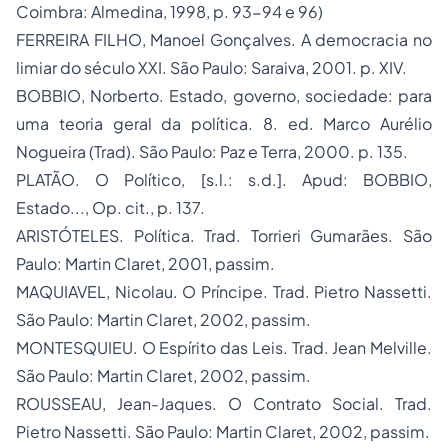
Coimbra: Almedina, 1998, p. 93-94 e 96)
FERREIRA FILHO, Manoel Gonçalves.
A democracia no
limiar do século XXI
. São Paulo: Saraiva, 2001. p. XIV.
BOBBIO, Norberto.
Estado, governo, sociedade:
para
uma teoria geral da política. 8. ed. Marco Aurélio
Nogueira (Trad). São Paulo: Paz e Terra, 2000. p. 135.
PLATÃO.
O Político
, [
s.l.: s.d.
].
Apud
: BOBBIO,
Estado..., Op. cit.
, p. 137.
ARISTÓTELES.
Política
. Trad. Torrieri Gumarães. São
Paulo: Martin Claret, 2001,
passim
.
MAQUIAVEL, Nicolau.
O Príncipe
. Trad. Pietro Nassetti.
São Paulo: Martin Claret, 2002,
passim
.
MONTESQUIEU.
O Espírito das Leis
. Trad. Jean Melville.
São Paulo: Martin Claret, 2002,
passim
.
ROUSSEAU, Jean-Jaques. O Contrato Social. Trad.
Pietro Nassetti. São Paulo: Martin Claret, 2002,
passim
.