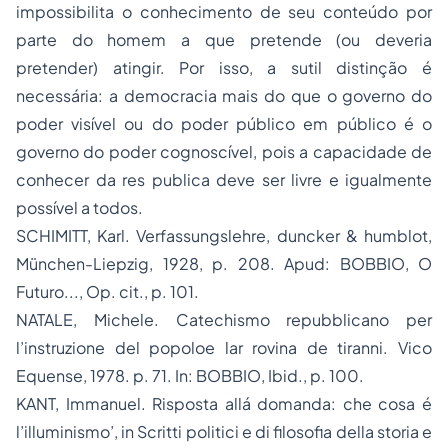
impossibilita o conhecimento de seu conteúdo por
parte do homem a que pretende (ou deveria
pretender) atingir. Por isso, a sutil distinção é
necessária: a democracia mais do que o governo do
poder visível ou do poder público em público é o
governo do poder cognoscível, pois a capacidade de
conhecer da
res publica
deve ser livre e igualmente
possível a todos.
SCHIMITT, Karl.
Verfassungslehre, duncker & humblot,
München-Liepzig
, 1928, p. 208.
Apud
: BOBBIO,
O
Futuro..., Op. cit.,
p. 101.
NATALE, Michele.
Catechismo repubblicano per
l’instruzione del popoloe lar rovina de tiranni
. Vico
Equense, 1978. p. 71. In: BOBBIO,
Ibid.
, p. 100.
KANT, Immanuel.
Risposta allá domanda: che cosa é
l’illuminismo’
, in
Scritti politici e di filosofia della storia e