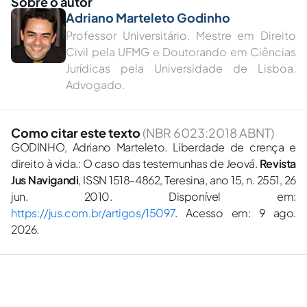
Sobre o autor
Adriano Marteleto Godinho
Professor Universitário. Mestre em Direito
Civil pela UFMG e Doutorando em Ciências
Jurídicas pela Universidade de Lisboa.
Advogado.
Como citar este texto
(NBR 6023:2018 ABNT)
GODINHO, Adriano Marteleto. Liberdade de crença e
direito à vida.: O caso das testemunhas de Jeová.
Revista
Jus Navigandi
, ISSN 1518-4862, Teresina, ano 15, n. 2551, 26
jun. 2010. Disponível em:
https://jus.com.br/artigos/15097
. Acesso em: 9 ago.
2026.