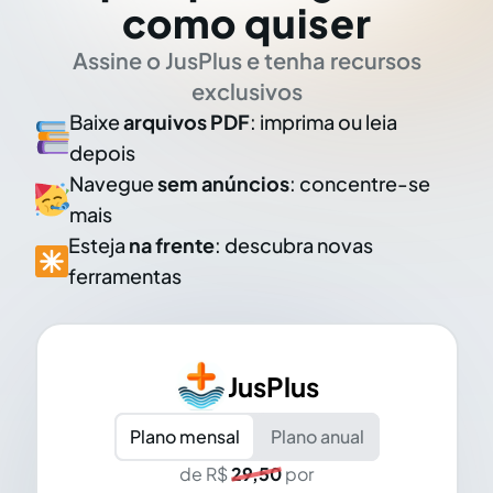
como quiser
Assine o JusPlus e tenha recursos
exclusivos
Baixe
arquivos PDF
: imprima ou leia
depois
Navegue
sem anúncios
: concentre-se
mais
Esteja
na frente
: descubra novas
ferramentas
JusPlus
Plano mensal
Plano anual
de R$
29,50
por