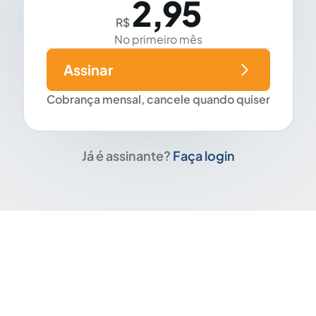
2,95
R$
No primeiro mês
Assinar
Cobrança mensal, cancele quando quiser
Já é assinante?
Faça login