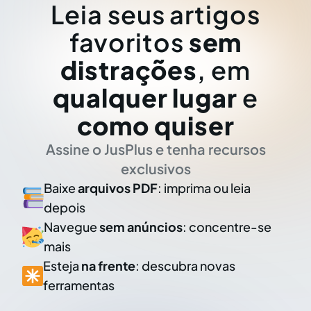
Leia seus artigos
favoritos
sem
distrações
, em
qualquer lugar
e
como quiser
Assine o JusPlus e tenha recursos
exclusivos
Baixe
arquivos PDF
: imprima ou leia
depois
Navegue
sem anúncios
: concentre-se
mais
Esteja
na frente
: descubra novas
ferramentas