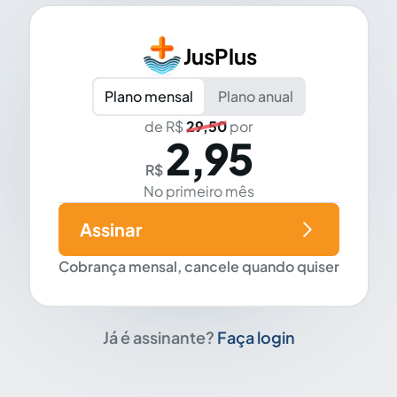
JusPlus
Plano mensal
Plano anual
de R$
29,50
por
2,95
R$
No primeiro mês
Assinar
Cobrança mensal, cancele quando quiser
Já é assinante?
Faça login