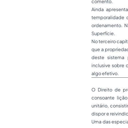
comento.
Ainda apresent
temporalidade
ordenamento. Na
Superfície.
No terceiro capí
que a proprieda
deste sistema 
inclusive sobre 
algo efetivo.
O Direito de p
consoante liçã
unitário, consis
dispor e reivindi
Uma das especial