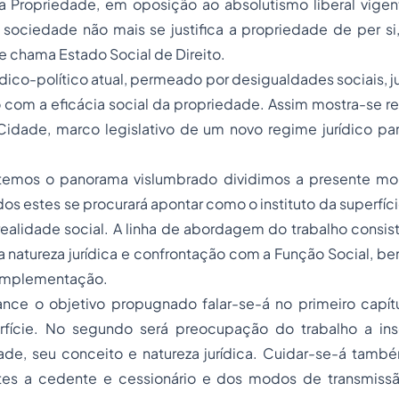
a Propriedade, em oposição ao absolutismo liberal vigen
a sociedade não mais se justifica a propriedade de
per si
se chama Estado Social de Direito.
dico-político atual, permeado por desigualdades sociais, jus
com a eficácia social da propriedade. Assim mostra-se re
Cidade, marco legislativo de um novo
regime jurídico
par
temos o panorama vislumbrado dividimos a presente mo
dos estes se procurará apontar como o instituto da superfí
realidade social. A linha de abordagem do trabalho consistir
ua natureza jurídica e confrontação com a Função Social, 
 implementação.
ance o objetivo propugnado falar-se-á no primeiro capítu
fície
. No segundo será preocupação do trabalho a
in
dade
, seu
conceito
e
natureza
jurídica
. Cuidar-se-á tamb
tes a cedente e cessionário e dos modos de
transmiss