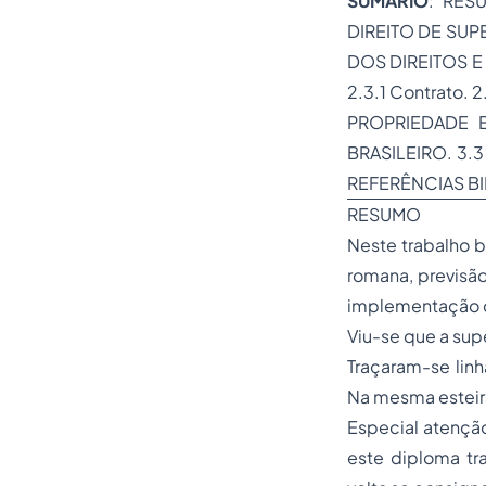
SUMÁRIO
: RES
DIREITO DE SUP
DOS DIREITOS E
2.3.1 Contrato.
PROPRIEDADE 
BRASILEIRO. 3.
REFERÊNCIAS BI
RESUMO
Neste trabalho b
romana, previsão
implementação d
Viu-se que a sup
Traçaram-se lin
Na mesma esteira
Especial atenção
este diploma tra