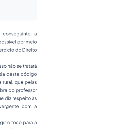
 conseguinte, a
possível por meio
rcício do Direito
so não se tratará
azia deste código
rural, que pelas
bra do professor
e diz respeito às
nvergente com a
gir o foco para a