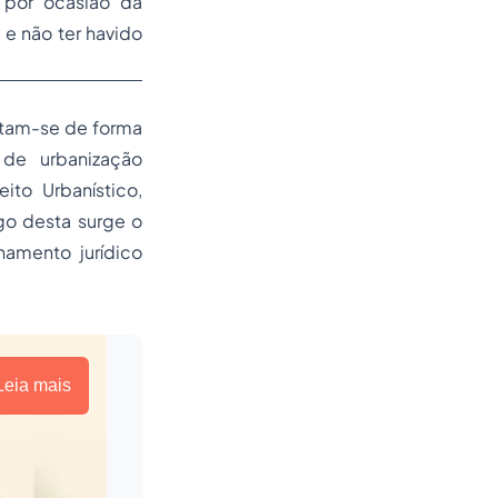
 por ocasião da
e não ter havido
ntam-se de forma
de urbanização
to Urbanístico,
go desta surge o
amento jurídico
Leia mais