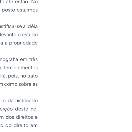
te até então. No
, posto estarmos
tifica-se a idéia
levante o estudo
a a propriedade
nografia em três
cie tem elementos
á, pois, no trato
bem como sobre as
lo da históriado
serção deste no
ém dos
direitos e
ão
do direito em