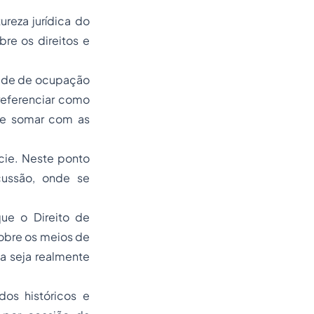
ureza jurídica do
re os direitos e
dade de ocupação
referenciar como
pode somar com as
cie. Neste ponto
scussão, onde se
que o Direito de
sobre os meios de
a seja realmente
os históricos e