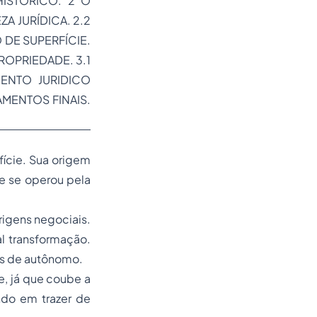
HISTÓRICO. 2 O
A JURÍDICA. 2.2
 DE SUPERFÍCIE.
PROPRIEDADE. 3.1
ENTO JURIDICO
AMENTOS FINAIS.
ície. Sua origem
ue se operou pela
rigens negociais.
l transformação.
us
de autônomo.
e, já que coube a
ando em trazer de