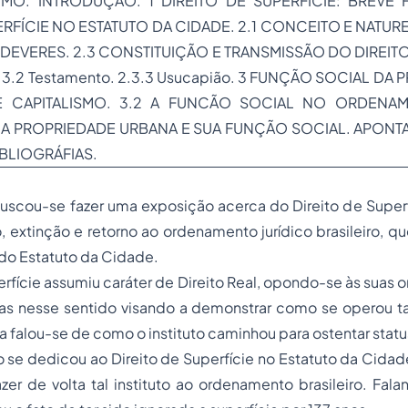
UMO. INTRODUÇÃO. 1 DIREITO DE SUPERFÍCIE: BREVE 
ERFÍCIE NO ESTATUTO DA CIDADE. 2.1 CONCEITO E NATUREZ
 DEVERES. 2.3 CONSTITUIÇÃO E TRANSMISSÃO DO DIREITO
 2.3.2 Testamento. 2.3.3 Usucapião. 3 FUNÇÃO SOCIAL DA 
E CAPITALISMO. 3.2 A FUNCÃO SOCIAL NO ORDENAM
3 A PROPRIEDADE URBANA E SUA FUNÇÃO SOCIAL. APONT
BLIOGRÁFIAS.
uscou-se fazer uma exposição acerca do Direito de Superf
, extinção e retorno ao ordenamento jurídico brasileiro, q
o Estatuto da Cidade.
erfície assumiu caráter de Direito Real, opondo-se às suas o
has nesse sentido visando a demonstrar como se operou ta
 falou-se de como o instituto caminhou para ostentar
stat
 se dedicou ao Direito de Superfície no Estatuto da Cidad
zer de volta tal instituto ao ordenamento brasileiro. Fal