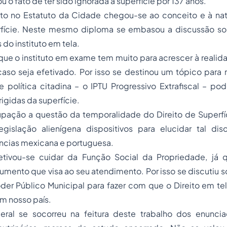
u o fato de ter sido ignorada a superfície por 137 anos.
rito no Estatuto da Cidade chegou-se ao conceito e à nat
rfície. Neste mesmo diploma se embasou a discussão sob
do instituto em tela.
ue o instituto em exame tem muito para acrescer à reali
aso seja efetivado. Por isso se destinou um tópico para 
de política citadina – o IPTU Progressivo Extrafiscal – 
igidas da superfície.
upação a questão da temporalidade do Direito de Superfí
gislação alienígena dispositivos para elucidar tal di
ncias mexicana e portuguesa.
etivou-se cuidar da Função Social da Propriedade, já 
trumento que visa ao seu atendimento. Por isso se discutiu 
er Público Municipal para fazer com que o Direito em tel
 nosso país.
al se socorreu na feitura deste trabalho dos enunciad