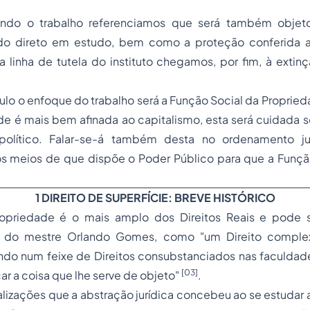
ando o trabalho referenciamos que será também objet
do direto em estudo, bem como a
proteção
conferida 
 linha de tutela do instituto chegamos, por fim, à
extin
tulo o enfoque do trabalho será a
Função Social da Proprie
de é mais bem afinada ao
capitalismo
, esta será cuidada 
político. Falar-se-á também desta no
ordenamento jur
os meios de que dispõe o Poder Público para que a Função
1 DIREITO DE SUPERFÍCIE: BREVE HISTÓRICO
ropriedade é o mais amplo dos Direitos Reais e pode s
o do mestre Orlando Gomes, como "um Direito compl
tindo num feixe de Direitos consubstanciados nas faculdade
[03]
car a coisa que lhe serve de objeto"
.
izações que a abstração jurídica concebeu ao se estudar 