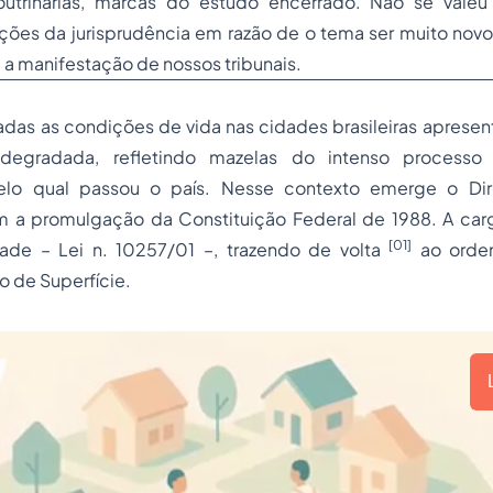
utrinárias, marcas do estudo encerrado. Não se valeu
ões da jurisprudência em razão de o tema ser muito novo 
 a manifestação de nossos tribunais.
adas as condições de vida nas cidades brasileiras aprese
 degradada, refletindo mazelas do intenso
processo
lo qual passou o país. Nesse contexto emerge o Direi
 a promulgação da Constituição Federal de 1988. A car
[01]
ade – Lei n. 10257/01 –, trazendo de volta
ao orden
to de Superfície.