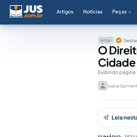
Artigos
Notícias
Peças
Destaq
Artigo
O Direi
Cidade
Exibindo página 
Joana Sarment
Leia nest