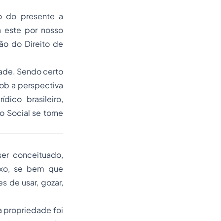
o do presente a
a este por nosso
ção
do Direito de
dade
. Sendo certo
sob a perspectiva
ídico brasileiro
,
 Social se torne
er conceituado,
exo, se bem que
s de usar, gozar,
a propriedade foi