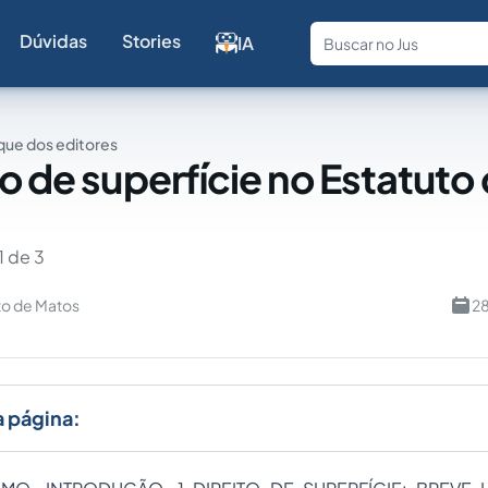
Dúvidas
Stories
IA
Fale com a
ue dos editores
to de superfície no Estatuto
1 de 3
o de Matos
28
a página: