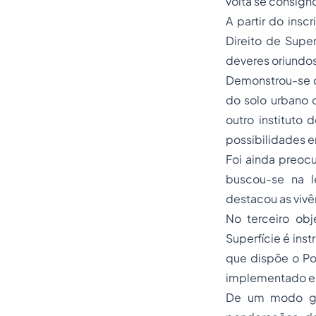
volta se consigno
A partir do insc
Direito de Supe
deveres oriundos 
Demonstrou-se q
do solo urbano c
outro instituto 
possibilidades er
Foi ainda preoc
buscou-se na le
destacou as vivê
No terceiro obj
Superfície é ins
que dispõe o Pod
implementado em
De um modo ger