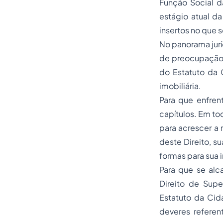
Função Social d
estágio atual d
insertos no que 
No panorama jurí
de preocupação 
do Estatuto da 
imobiliária.
Para que enfren
capítulos. Em to
para acrescer a 
deste Direito, s
formas para sua
Para que se alc
Direito de Super
Estatuto da Ci
deveres
referen