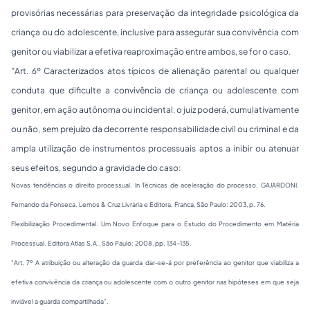
provisórias necessárias para preservação da integridade psicológica da
criança ou do adolescente, inclusive para assegurar sua convivência com
genitor ou viabilizar a efetiva reaproximação entre ambos, se for o caso.
"
Art. 6º Caracterizados atos típicos de alienação parental ou qualquer
conduta que dificulte a convivência de criança ou adolescente com
genitor, em ação autônoma ou incidental, o juiz poderá, cumulativamente
ou não, sem prejuízo da decorrente responsabilidade civil ou criminal e da
ampla utilização de instrumentos processuais aptos a inibir ou atenuar
seus efeitos, segundo a gravidade do caso:
Novas tendências o direito processual
.
In
Técnicas de aceleração do processo.
GAJARDONI.
Fernando da Fonseca. Lemos & Cruz Livraria e Editora. Franca, São Paulo: 2003, p. 76.
Flexibilização Procedimental. Um Novo Enfoque para o Estudo do Procedimento em Matéria
Processual
. Editora Atlas S.A., São Paulo: 2008, pp. 134-135.
"
Art. 7º A atribuição ou alteração da guarda dar-se-á por preferência ao genitor que viabiliza a
efetiva convivência da criança ou adolescente com o outro genitor nas hipóteses em que seja
inviável a guarda compartilhada
".