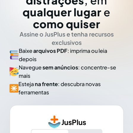
distrações
, em
qualquer lugar
e
como quiser
Assine o JusPlus e tenha recursos
exclusivos
Baixe
arquivos PDF
: imprima ou leia
depois
Navegue
sem anúncios
: concentre-se
mais
Esteja
na frente
: descubra novas
ferramentas
JusPlus