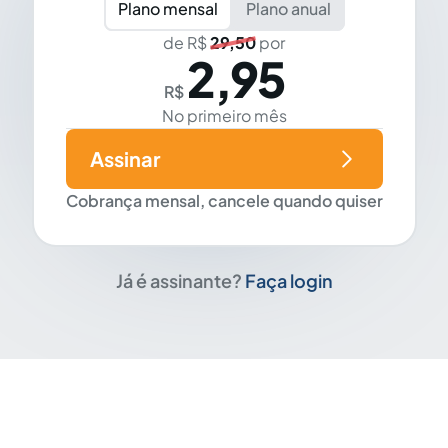
Plano mensal
Plano anual
de R$
29,50
por
2,95
R$
No primeiro mês
Assinar
Cobrança mensal, cancele quando quiser
Já é assinante?
Faça login