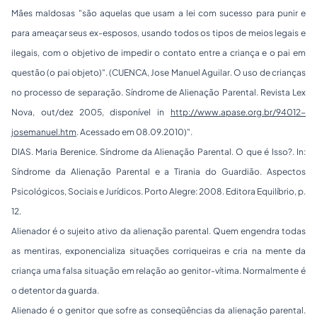
Mães maldosas "
são aquelas que usam a lei com sucesso para punir e
para ameaçar seus ex-esposos, usando todos os tipos de meios legais e
ilegais, com o objetivo de impedir o contato entre a criança e o pai em
questão (o pai objeto)
". (CUENCA, Jose Manuel Aguilar.
O uso de crianças
no processo de separação. Síndrome de Alienação Parental
. Revista Lex
Nova, out/dez 2005, disponível in
http://www.apase.org.br/94012-
josemanuel.htm
. Acessado em 08.09.2010)".
DIAS. Maria Berenice.
Síndrome da Alienação Parental. O que é Isso?
. In:
Síndrome da Alienação Parental e a Tirania do Guardião. Aspectos
Psicológicos, Sociais e Jurídicos.
Porto Alegre: 2008. Editora Equilíbrio, p.
12.
Alienador é o sujeito ativo da alienação parental. Quem engendra todas
as mentiras, exponencializa situações corriqueiras e cria na mente da
criança uma falsa situação em relação ao genitor-vítima. Normalmente é
o detentor da guarda.
Alienado é o genitor que sofre as conseqüências da alienação parental.