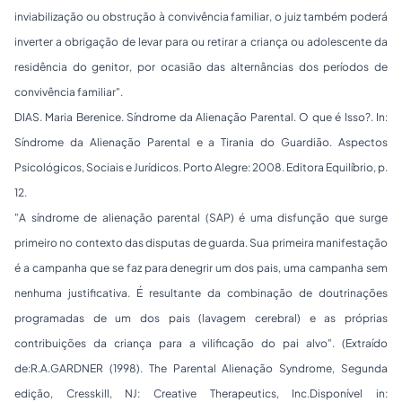
inviabilização ou obstrução à convivência familiar, o juiz também poderá
inverter a obrigação de levar para ou retirar a criança ou adolescente da
residência do genitor, por ocasião das alternâncias dos períodos de
convivência familiar
".
DIAS. Maria Berenice.
Síndrome da Alienação Parental. O que é Isso?
. In:
Síndrome da Alienação Parental e a Tirania do Guardião. Aspectos
Psicológicos, Sociais e Jurídicos.
Porto Alegre: 2008. Editora Equilíbrio, p.
12.
"
A síndrome de alienação parental (SAP) é uma disfunção que surge
primeiro no contexto das disputas de guarda. Sua primeira manifestação
é a campanha que se faz para denegrir um dos pais, uma campanha sem
nenhuma justificativa. É resultante da combinação de doutrinações
programadas de um dos pais (lavagem cerebral) e as próprias
contribuições da criança para a vilificação do pai alvo
". (Extraído
de:R.A.GARDNER (1998).
The Parental Alienação Syndrome,
Segunda
edição, Cresskill, NJ: Creative Therapeutics, Inc.Disponível in: