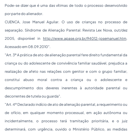
Pode-se dizer que é uma das vítimas de todo o processo desenvolvido
por parte do alienador.
CUENCA, Jose Manuel Aguilar.
O uso de crianças no processo de
separação. Síndrome de Alienação Parental
. Revista Lex Nova, out/dez
2005, disponível in
http://www.apase.org.br/94012-josemanuel.htm
.
Acessado em 08.09.2010".
"
Art. 3º A prática de ato de alienação parental fere direito fundamental da
criança ou do adolescente de convivência familiar saudável, prejudica a
realização de afeto nas relações com genitor e com o grupo familiar,
constitui abuso moral contra a criança ou o adolescente e
descumprimento dos deveres inerentes à autoridade parental ou
decorrentes de tutela ou guarda
".
"
Art. 4º Declarado indício de ato de alienação parental, a requerimento ou
de ofício, em qualquer momento processual, em ação autônoma ou
incidentalmente, o processo terá tramitação prioritária, e o juiz
determinará, com urgência, ouvido o Ministério Público, as medidas