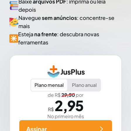
Baixe
arquivos PDF
: imprima ou leia
depois
Navegue
sem anúncios
: concentre-se
mais
Esteja
na frente
: descubra novas
ferramentas
JusPlus
Plano mensal
Plano anual
de R$
29,50
por
2,95
R$
No primeiro mês
Assinar