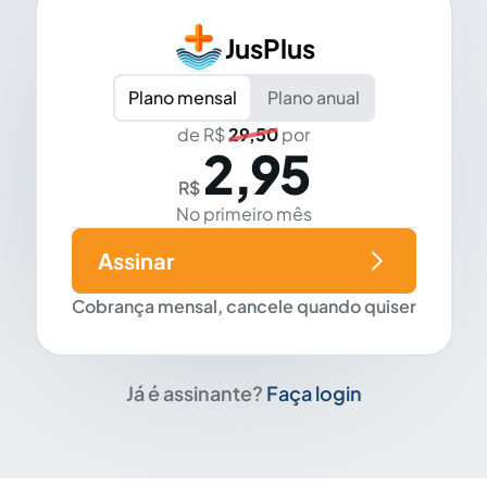
JusPlus
Plano mensal
Plano anual
de R$
29,50
por
2,95
R$
No primeiro mês
Assinar
Cobrança mensal, cancele quando quiser
Já é assinante?
Faça login