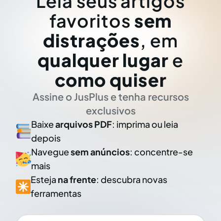
Leia seus artigos
favoritos
sem
distrações
, em
qualquer lugar
e
como quiser
Assine o JusPlus e tenha recursos
exclusivos
Baixe
arquivos PDF
: imprima ou leia
depois
Navegue
sem anúncios
: concentre-se
mais
Esteja
na frente
: descubra novas
ferramentas