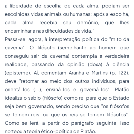
a liberdade de escolha de cada alma, podiam ser
escolhidas vidas animais ou humanas; após a escolha,
cada alma recebia seu demônio, que lhes
encaminharia nas dificuldades da vida."
Passa-se, agora, à interpretação política do "mito da
caverna". O filósofo (semelhante ao homem que
conseguiu sair da caverna) contempla a verdadeira
realidade, passando da opinião (
doxa
) à ciência
(
episteme
). Aí, comentam Aranha e Martins (p. 122),
deve "retornar ao meio dos outros indivíduos, para
orientá-los (...), ensiná-los e governá-los". Platão
idealiza o sábio (filósofo) como rei para que o Estado
seja bem governado, sendo preciso que "os filósofos
se tornem reis, ou que os reis se tornem filósofos".
Como se lerá, a partir do parágrafo seguinte, isso
norteou a teoria ético-política de Platão.