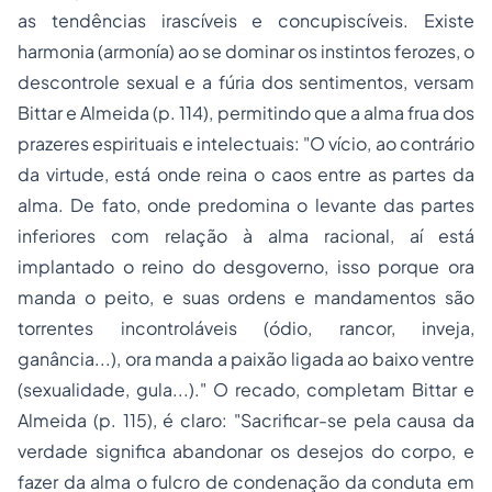
as tendências irascíveis e concupiscíveis. Existe
harmonia (
armonía
) ao se dominar os instintos ferozes, o
descontrole sexual e a fúria dos sentimentos, versam
Bittar e Almeida (p. 114), permitindo que a alma frua dos
prazeres espirituais e intelectuais: "O vício, ao contrário
da virtude, está onde reina o caos entre as partes da
alma. De fato, onde predomina o levante das partes
inferiores com relação à alma racional, aí está
implantado o reino do desgoverno, isso porque ora
manda o peito, e suas ordens e mandamentos são
torrentes incontroláveis (ódio, rancor, inveja,
ganância...), ora manda a paixão ligada ao baixo ventre
(sexualidade, gula...)." O recado, completam Bittar e
Almeida (p. 115), é claro: "Sacrificar-se pela causa da
verdade significa abandonar os desejos do corpo, e
fazer da alma o fulcro de condenação da conduta em