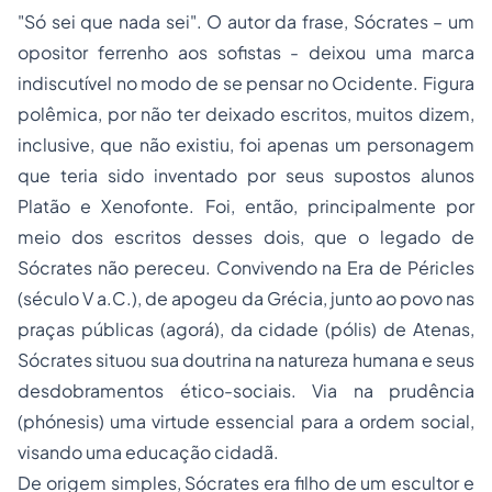
"Só sei que nada sei". O autor da frase, Sócrates – um
opositor ferrenho aos sofistas - deixou uma marca
indiscutível no modo de se pensar no Ocidente. Figura
polêmica, por não ter deixado escritos, muitos dizem,
inclusive, que não existiu, foi apenas um personagem
que teria sido inventado por seus supostos alunos
Platão e Xenofonte. Foi, então, principalmente por
meio dos escritos desses dois, que o legado de
Sócrates não pereceu. Convivendo na Era de Péricles
(século V a.C.), de apogeu da Grécia, junto ao povo nas
praças públicas (
agorá
), da cidade (
pólis
) de Atenas,
Sócrates situou sua doutrina na natureza humana e seus
desdobramentos ético-sociais. Via na prudência
(
phónesis
) uma virtude essencial para a ordem social,
visando uma educação cidadã.
De origem simples, Sócrates era filho de um escultor e