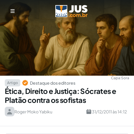
Capa:
Sora
Destaque dos editores
Artigo
Ética, Direito e Justiça: Sócrates e
Platão contra os sofistas
Roger Moko Yabiku
31/12/2011 às 14:12