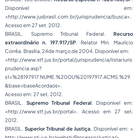
Disponível em:
<http://www.jusbrasil.com.br/jurisprudencia/busca>.
Acesso em 27 set. 2012.
BRASIL. Supremo Tribunal Federal.
Recurso
extraordinário
n. 197.917/SP
. Relator Min. Maurício
Corrêa. Brasília, 24de março de 2004. Disponível em:
<http://www.stf.jus.br/portal/jurisprudencia/listarJuris
prudencia.asp?
s1=%28197917.NUME.%20OU%20197917.ACMS.%29
&base=baseAcordaos>.
Acesso em: 27 set. 2012.
BRASIL.
Supremo Tribunal Federal
. Disponível em:
<http://www.stf.jus.br/portal>. Acesso em 27 set.
2012.
BRASIL.
Superior Tribunal de Justiça.
Disponível em: <
http://www.stj.jus.br/webstj/Processo/Justica/>.