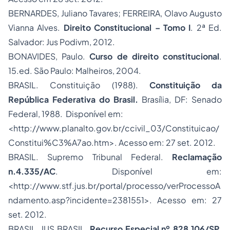
BERNARDES, Juliano Tavares; FERREIRA, Olavo Augusto
Vianna Alves.
Direito Constitucional – Tomo I
. 2ª Ed.
Salvador: Jus Podivm, 2012.
BONAVIDES, Paulo.
Curso de direito constitucional
.
15.ed. São Paulo: Malheiros, 2004.
BRASIL. Constituição (1988).
Constituição da
República Federativa do Brasil.
Brasília, DF: Senado
Federal, 1988. Disponível em:
<http://www.planalto.gov.br/ccivil_03/Constituicao/
Constitui%C3%A7ao.htm>. Acesso em: 27 set. 2012.
BRASIL. Supremo Tribunal Federal.
Reclamação
n.4.335/AC
. Disponível em:
<http://www.stf.jus.br/portal/processo/verProcessoA
ndamento.asp?incidente=2381551>. Acesso em: 27
set. 2012.
BRASIL. JUS BRASIL
.
Recurso Especial
nº.828.106/SP
.