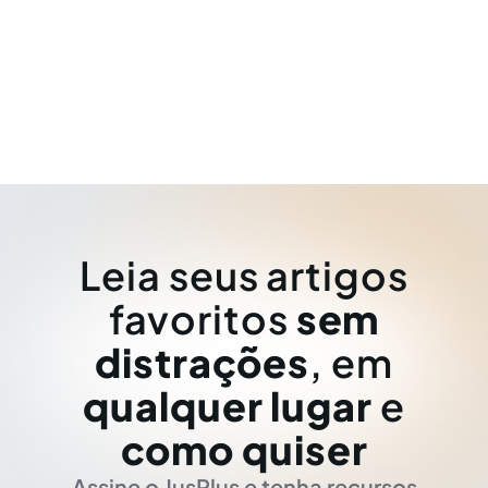
Leia seus artigos
favoritos
sem
distrações
, em
qualquer lugar
e
como quiser
Assine o JusPlus e tenha recursos