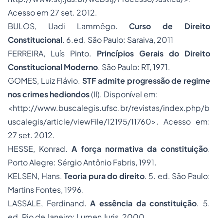
Acesso em 27 set. 2012.
BULOS, Uadi Lammêgo.
Curso de Direito
Constitucional
. 6.ed. São Paulo: Saraiva, 2011
FERREIRA, Luís Pinto.
Princípios Gerais do
Direito
Constitucional
Moderno
. São Paulo: RT, 1971.
GOMES, Luiz Flávio.
STF admite progressão de regime
nos crimes hediondos
(II). Disponível em:
<http://www.buscalegis.ufsc.br/revistas/index.php/b
uscalegis/article/viewFile/12195/11760>. Acesso em:
27 set. 2012.
HESSE, Konrad.
A força normativa da constituição
.
Porto Alegre: Sérgio Antônio Fabris, 1991.
KELSEN, Hans.
Teoria pura do direito
. 5. ed. São Paulo:
Martins Fontes, 1996.
LASSALE, Ferdinand.
A essência da constituição
. 5.
ed. Rio de Janeiro: Lumen Juris, 2000