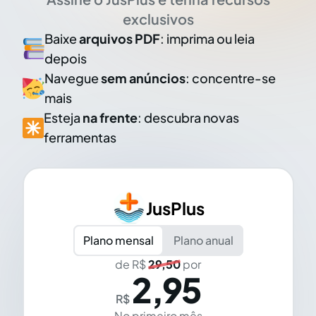
exclusivos
Baixe
arquivos PDF
: imprima ou leia
depois
Navegue
sem anúncios
: concentre-se
mais
Esteja
na frente
: descubra novas
ferramentas
JusPlus
Plano mensal
Plano anual
de R$
29,50
por
2,95
R$
No primeiro mês