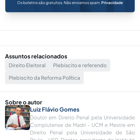
Os boletins são gratuitos. Não enviamos spam.
Privacidade
Assuntos relacionados
Direito Eleitoral
Plebiscito e referendo
Plebiscito da Reforma Política
Sobre o autor
Luiz Flávio Gomes
Doutor em Direito Penal pela Universidade
Complutense de Madri – UCM e Mestre em
Direito Penal pela Universidade de São
Paulo – USP. Diretor-presidente do Instituto