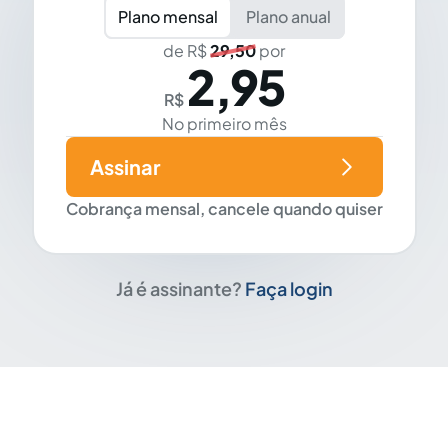
Plano mensal
Plano anual
de R$
29,50
por
2,95
R$
No primeiro mês
Assinar
Cobrança mensal, cancele quando quiser
Já é assinante?
Faça login