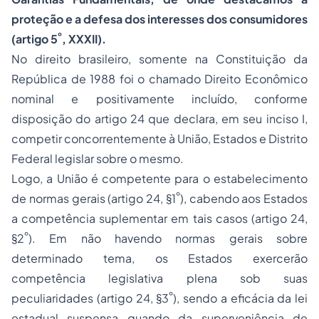
proteção e a defesa dos interesses dos consumidores
º
(artigo 5
, XXXII).
No direito brasileiro, somente na Constituição da
República de 1988 foi o chamado Direito Econômico
nominal e positivamente incluído, conforme
disposição do artigo 24 que declara, em seu inciso I,
competir concorrentemente à União, Estados e Distrito
Federal legislar sobre o mesmo.
Logo, a União é competente para o estabelecimento
º
de normas gerais (artigo 24, §1
), cabendo aos Estados
a competência suplementar em tais casos (artigo 24,
º
§2
). Em não havendo normas gerais sobre
determinado tema, os Estados exercerão
competência legislativa plena sob suas
º
peculiaridades (artigo 24, §3
), sendo a eficácia da lei
estadual suspensa quando da superveniência de