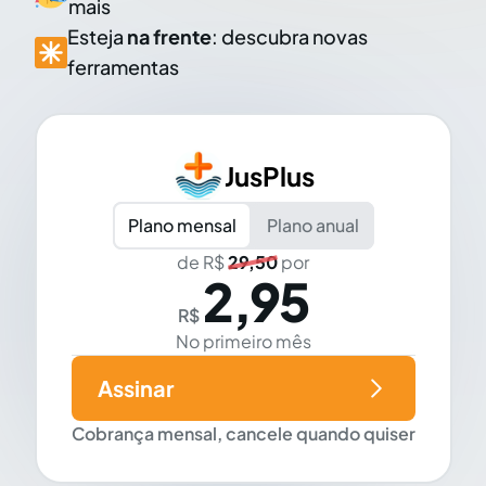
mais
Esteja
na frente
: descubra novas
ferramentas
JusPlus
Plano mensal
Plano anual
de R$
29,50
por
2,95
R$
No primeiro mês
Assinar
Cobrança mensal, cancele quando quiser