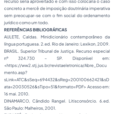
recurso seria aproveitado e com isso colocaria o caso
concreto a mercê de imposição doutrinária imperativa
sem preocupar-se com o fim social do ordenamento
jurídico como um todo.
REFERÊNCIAS BIBLIOGRÁFICAS
AULETE, Caldas. Minidicionário contemporâneo da
língua portuguesa. 2.ed. Rio de Janeiro: Lexikon, 2009.
BRASIL. Superior Tribunal de Justiça. Recurso especial
nº 324.730 – SP. Disponível em:
<https://ww2.stj.jus.br/revistaeletronica/Abre_Docu
mento.asp?
sLink=ATC&sSeq=694432&sReg=200100662421&sD
ata=20030526&sTipo=51&formato=PDF> Acesso em:
16 mai. 2010.
DINAMARCO, Cândido Rangel. Litisconsórcio. 6.ed.
São Paulo: Malheiros, 2001.