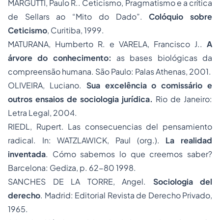
MARGUTTI, Paulo R.. Ceticismo, Pragmatismo e a crítica
de Sellars ao “Mito do Dado”.
Colóquio sobre
Ceticismo
, Curitiba, 1999.
MATURANA, Humberto R. e VARELA, Francisco J..
A
árvore do conhecimento:
as bases biológicas da
compreensão humana. São Paulo: Palas Athenas, 2001.
OLIVEIRA, Luciano.
Sua excelência o comissário e
outros ensaios de sociologia jurídica.
Rio de Janeiro:
Letra Legal, 2004.
RIEDL, Rupert. Las consecuencias del pensamiento
radical. In: WATZLAWICK, Paul (org.).
La realidad
inventada
. Cómo sabemos lo que creemos saber?
Barcelona: Gediza, p. 62-80 1998.
SANCHES DE LA TORRE, Angel.
Sociologia del
derecho
. Madrid: Editorial Revista de Derecho Privado,
1965.