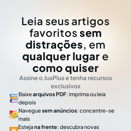
Leia seus artigos
favoritos
sem
distrações
, em
qualquer lugar
e
como quiser
Assine o JusPlus e tenha recursos
exclusivos
Baixe
arquivos PDF
: imprima ou leia
depois
Navegue
sem anúncios
: concentre-se
mais
Esteja
na frente
: descubra novas