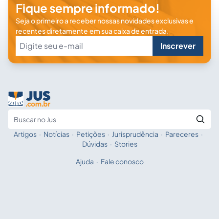
Fique sempre informado!
Seja o primeiro a receber nossas novidades exclusivas e
recentes diretamente em sua caixa de entrada.
Inscrever
Artigos
·
Notícias
·
Petições
·
Jurisprudência
·
Pareceres
·
Fale com a IA
Buscar no Jus
Dúvidas
·
Stories
Ajuda
·
Fale conosco