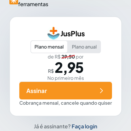
ferramentas
JusPlus
Plano mensal
Plano anual
de R$
29,50
por
2,95
R$
No primeiro mês
Assinar
Cobrança mensal, cancele quando quiser
Já é assinante?
Faça login