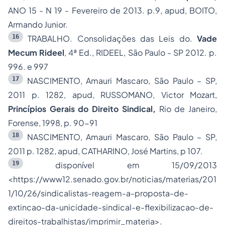
ANO 15 - N 19 - Fevereiro de 2013. p.9, apud, BOITO,
Armando Junior.
16
TRABALHO. Consolidações das Leis do.
Vade
Mecum Rideel
, 4ª Ed., RIDEEL, São Paulo - SP 2012. p.
996. e 997
17
NASCIMENTO, Amauri Mascaro, São Paulo – SP,
2011 p. 1282, apud, RUSSOMANO, Victor Mozart,
Princípios Gerais do Direito Sindical,
Rio de Janeiro,
Forense, 1998, p. 90-91
18
NASCIMENTO, Amauri Mascaro, São Paulo – SP,
2011 p. 1282, apud, CATHARINO, José Martins, p 107.
19
disponível em 15/09/2013
<https://www12.senado.gov.br/noticias/materias/201
1/10/26/sindicalistas-reagem-a-proposta-de-
extincao-da-unicidade-sindical-e-flexibilizacao-de-
direitos-trabalhistas/imprimir_materia>.