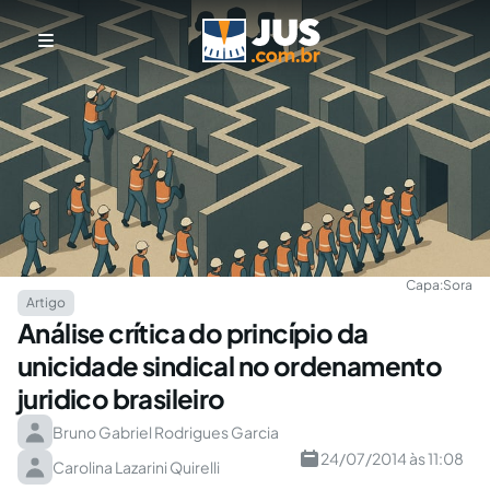
Capa:
Sora
Artigo
Análise crítica do princípio da
unicidade sindical no ordenamento
juridico brasileiro
Bruno Gabriel Rodrigues Garcia
24/07/2014 às 11:08
Carolina Lazarini Quirelli