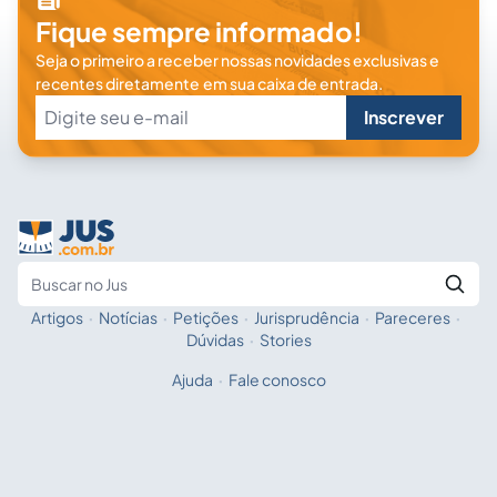
Fique sempre informado!
Seja o primeiro a receber nossas novidades exclusivas e
recentes diretamente em sua caixa de entrada.
Inscrever
Artigos
·
Notícias
·
Petições
·
Jurisprudência
·
Pareceres
·
Fale com a IA
Buscar no Jus
Dúvidas
·
Stories
Ajuda
·
Fale conosco