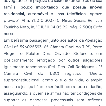
advogado, sem prejuízo do sustento próprio ou de sua
família,
pouco importando que possua imóvel
residencial, automóvel e linha telefônica
. Agravo
provido" (AI n. 91.010.3037-0, Minas Gerais, Rel. Juiz
Tourinho Neto, in, "DJU" II, 14.05.92, pág. 2.500) Grifo
nosso.
Em belíssima passagem junto aos autos da Apelação
Cível nº 596025593, 6ª Câmara Cível do TJRS, Porto
Alegre, o Relator Des. Osvaldo Stefanello, em
posicionamento reforçado por outros julgadores
igualmente renomados (Rel. Des. Orli Rodrigues - 1ª
Câmara Civil do TJSC) registrou:
"Direito
supraconstitucional, como o é o da vida, o amplo
acesso à justiça há que ser facilitado a todo cidadão,
assegurando, a quem se afirma não ter condições de
suportar as despesas processuais sem reflexos