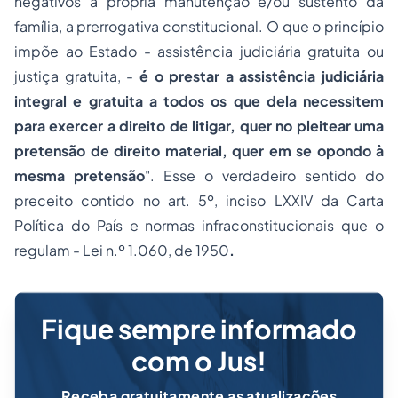
negativos à própria manutenção e/ou sustento da
família, a prerrogativa constitucional. O que o princípio
impõe ao Estado -
assistência judiciária gratuita
ou
justiça gratuita, -
é o prestar a assistência judiciária
integral e gratuita a todos os que dela necessitem
para exercer a direito de litigar, quer no pleitear uma
pretensão de direito material, quer em se opondo à
mesma pretensão
". Esse o verdadeiro sentido do
preceito contido no art. 5º, inciso LXXIV da Carta
Política do País e normas infraconstitucionais que o
regulam - Lei n.º 1.060, de 1950
.
Fique sempre informado
com o Jus!
Receba gratuitamente as atualizações