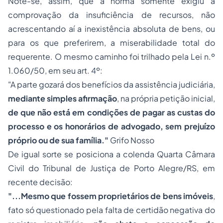
Note-se, assim, que a norma somente exigiu a
comprovação da insuficiência de recursos, não
acrescentando aí a inexistência absoluta de bens, ou
para os que preferirem, a miserabilidade total do
requerente. O mesmo caminho foi trilhado pela Lei n.º
1.060/50, em seu art. 4º:
"A parte gozará dos benefícios da assistência judiciária,
mediante simples afirmação
, na própria petição inicial,
de que não está em condições de pagar as custas do
processo
e os
honorários
de advogado, sem prejuízo
próprio ou de sua família."
Grifo Nosso
De igual sorte se posiciona a colenda Quarta Câmara
Civil do Tribunal de Justiça de Porto Alegre/RS, em
recente decisão:
"...Mesmo que fossem proprietários de bens imóveis
,
fato só questionado pela falta de certidão negativa do