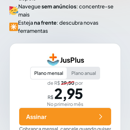
Navegue
sem anúncios
: concentre-se
mais
Esteja
na frente
: descubra novas
ferramentas
JusPlus
Plano mensal
Plano anual
de R$
29,50
por
2,95
R$
No primeiro mês
Assinar
Cobrança mensal, cancele quando quiser