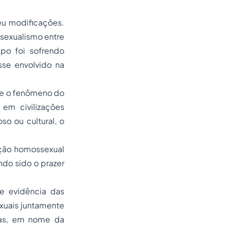
u modificações.
ssexualismo entre
po foi sofrendo
sse envolvido na
que o fenômeno do
em civilizações
so ou cultural, o
ação homossexual
ndo sido o prazer
e evidência das
exuais juntamente
cias, em nome da