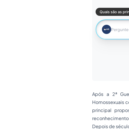
Após a 2ª Guer
Homossexuais co
principal prop
reconhecimento d
Depois de sécul