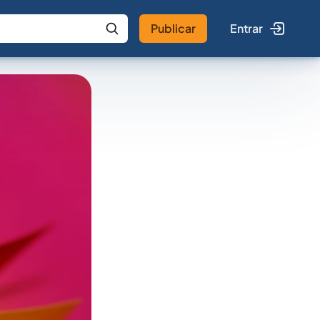
Publicar
Entrar
 IA
Buscar no Jus