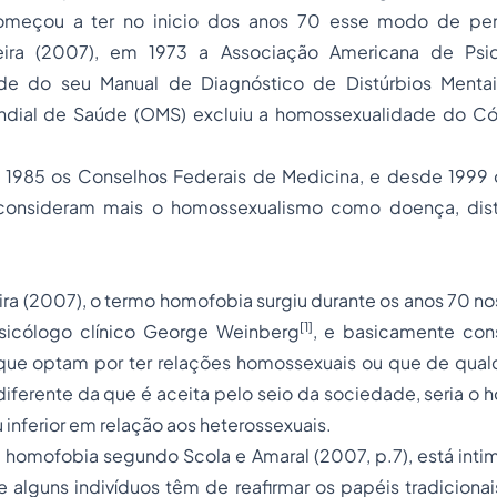
meçou a ter no inicio dos anos 70 esse modo de pen
ira (2007), em 1973 a Associação Americana de Psiqui
de do seu Manual de Diagnóstico de Distúrbios Menta
ndial de Saúde (OMS) excluiu a homossexualidade do Có
e 1985 os Conselhos Federais de Medicina, e desde 1999
 consideram mais o homossexualismo como doença, dist
a (2007), o termo homofobia surgiu durante os anos 70 no
[1]
sicólogo clínico George Weinberg
, e basicamente cons
que optam por ter relações homossexuais ou que de qual
iferente da que é aceita pelo seio da sociedade, seria o 
inferior em relação aos heterossexuais.
 homofobia segundo Scola e Amaral (2007, p.7), está inti
alguns indivíduos têm de reafirmar os papéis tradicionai