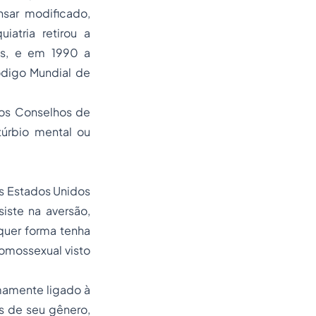
sar modificado,
atria retirou a
is, e em 1990 a
digo Mundial de
 os Conselhos de
úrbio mental ou
s Estados Unidos
iste na aversão,
quer forma tenha
homossexual visto
mamente ligado à
s de seu gênero,