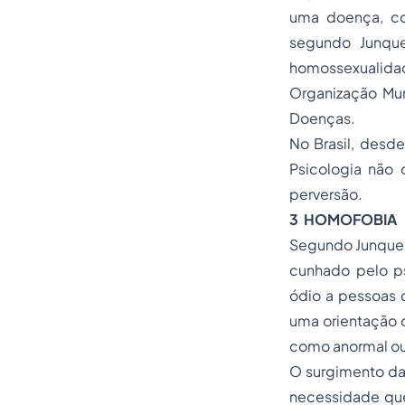
uma doença, co
segundo Junque
homossexualida
Organização Mu
Doenças.
No Brasil, desd
Psicologia não
perversão.
3 HOMOFOBIA
Segundo Junqueir
cunhado pelo p
ódio a pessoas 
uma orientação d
como anormal ou 
O surgimento da
necessidade que 