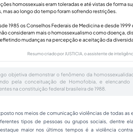
ações homossexuais eram toleradas e até vistas de forma su
, mas ao longo do tempo foram sofrendo restrições.
esde 1985 os Conselhos Federais de Medicina e desde 1999
 não consideram mais o homossexualismo como doença, dis
refletindo mudanças na percepção e aceitação da diversid
Resumo criado por JUSTICIA, o assistente de inteligência 
tigo objetiva demonstrar o fenômeno da homossexualida
sando pela conceituação de Homofobia, e elencando 
entes na constituição federal brasileira de 1988.
osto nos meios de comunicação violências de todas as 
ferentes tipos de pessoas ou grupos sociais, dentre e
staque maior nos últimos tempos é a violência contra