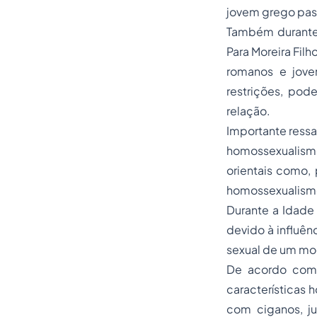
jovem grego pass
Também durante
Para Moreira Fil
romanos e jove
restrições, pod
relação.
Importante ressa
homossexualism
orientais como, 
homossexualismo
Durante a Idade
devido à influên
sexual de um mo
De acordo com 
características 
com ciganos, ju