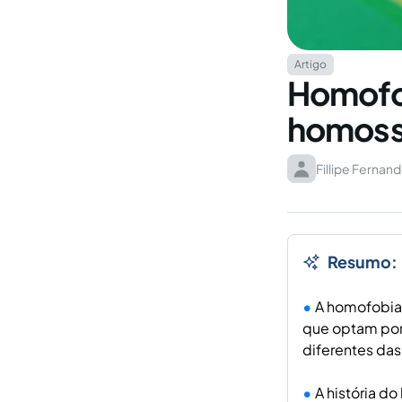
Artigo
Homofob
homosse
Fillipe Fernan
Resumo:
A homofobia 
que optam por
diferentes das
A história d