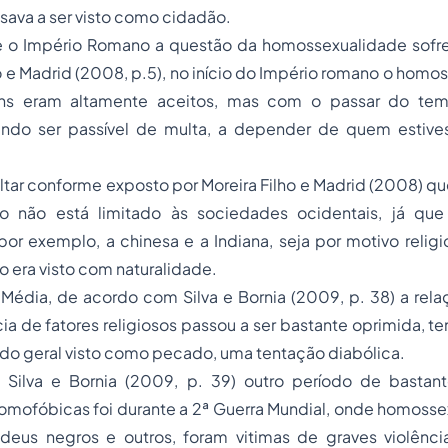
ava a ser visto como cidadão.
 o Império Romano a questão da homossexualidade sofre
ho e Madrid (2008, p.5), no início do Império romano o homo
ns eram altamente aceitos, mas com o passar do tem
endo ser passível de multa, a depender de quem estive
ltar conforme exposto por Moreira Filho e Madrid (2008) 
o não está limitado às sociedades ocidentais, já que 
por exemplo, a chinesa e a Indiana, seja por motivo religio
 era visto com naturalidade.
 Média, de acordo com Silva e Bornia (2009, p. 38) a rel
cia de fatores religiosos passou a ser bastante oprimida, te
do geral visto como pecado, uma tentação diabólica.
Silva e Bornia (2009, p. 39) outro período de bastant
homofóbicas foi durante a 2ª Guerra Mundial, onde homoss
deus negros e outros, foram vitimas de graves violên