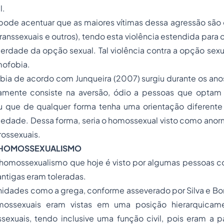
l.
ode acentuar que as maiores vítimas dessa agressão são
transsexuais e outros), tendo esta violência estendida para
erdade da opção sexual. Tal violência contra a opção sex
ofobia.
ia de acordo com Junqueira (2007) surgiu durante os ano
amente consiste na aversão, ódio a pessoas que optam 
 que de qualquer forma tenha uma orientação diferente
iedade. Dessa forma, seria o homossexual visto como anorm
rossexuais.
O HOMOSSEXUALISMO
omossexualismo que hoje é visto por algumas pessoas co
ntigas eram toleradas.
dades como a grega, conforme asseverado por Silva e Born
mossexuais eram vistas em uma posição hierarquicame
sexuais, tendo inclusive uma função civil, pois eram a p