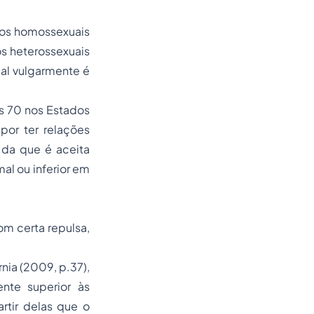
 os homossexuais
 os heterossexuais
ual vulgarmente é
s 70 nos Estados
por ter relações
 da que é aceita
al ou inferior em
m certa repulsa,
ia (2009, p.37),
nte superior às
artir delas que o