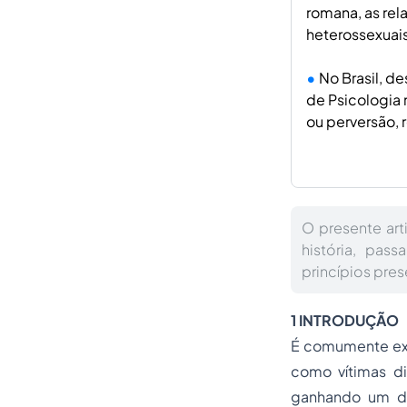
romana, as rel
heterossexuais
No Brasil, d
de Psicologia
ou perversão, 
O presente ar
história, pas
princípios pres
1 INTRODUÇÃO
É comumente exp
como vítimas di
ganhando um de