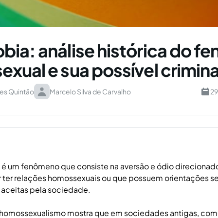
ia: análise histórica do f
xual e sua possível crimin
des Quintão
Marcelo Silva de Carvalho
29
é um fenômeno que consiste na aversão e ódio direcionad
 ter relações homossexuais ou que possuem orientações se
 aceitas pela sociedade.
o homossexualismo mostra que em sociedades antigas, com