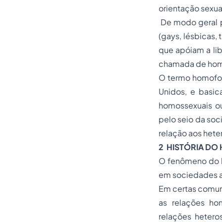
orientação sexua
De modo geral p
(gays, lésbicas, 
que apóiam a lib
chamada de hom
O termo homofob
Unidos, e basic
homossexuais ou
pelo seio da soc
relação aos hete
2 HISTÓRIA D
O fenômeno do h
em sociedades a
Em certas comuni
as relações ho
relações heteros