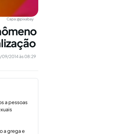
Capa:
@pixabay
enômeno
alização
/09/2014 às 08:29
os a pessoas
xuais
o a grega e