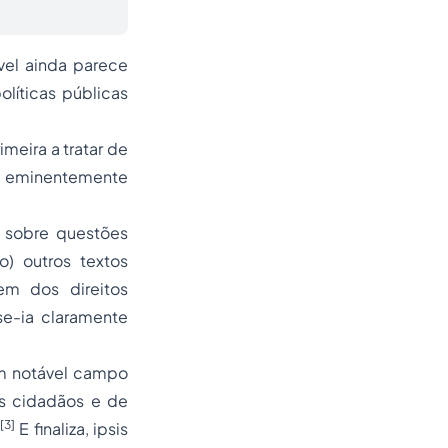
el ainda parece
líticas públicas
meira a tratar de
na eminentemente
) sobre questões
) outros textos
em dos direitos
e-ia claramente
um notável campo
os cidadãos e de
[3]
E finaliza, ipsis