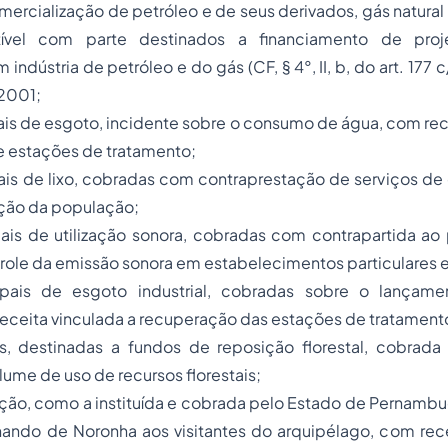
ercialização de petróleo e de seus derivados, gás natural
ível com parte destinados a financiamento de proj
indústria de petróleo e do gás (CF, § 4°, II, b, do art. 177 c/
 2001;
ais de esgoto, incidente sobre o consumo de água, com rec
e estações de tratamento;
ais de lixo, cobradas com contraprestação de serviços de 
ição da população;
pais de utilização sonora, cobradas com contrapartida ao
role da emissão sonora em estabelecimentos particulares 
ipais de esgoto industrial, cobradas sobre o lançame
eceita vinculada a recuperação das estações de tratament
ais, destinadas a fundos de reposição florestal, cobrada
ume de uso de recursos florestais;
tação, como a instituída e cobrada pelo Estado de Pernambuc
nando de Noronha aos visitantes do arquipélago, com rece