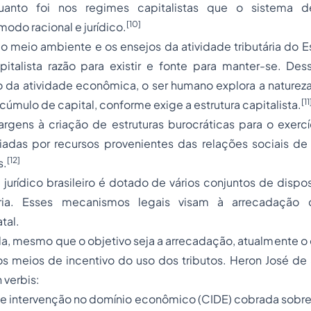
rquanto foi nos regimes capitalistas que o sistema d
[10]
odo racional e jurídico.
o meio ambiente e os ensejos da atividade tributária do 
italista razão para existir e fonte para manter-se. Des
 da atividade econômica, o ser humano explora a natureza
[11
 acúmulo de capital, conforme exige a estrutura capitalista.
rgens à criação de estruturas burocráticas para o exercí
ciadas por recursos provenientes das relações sociais de
[12]
s.
 jurídico brasileiro é dotado de vários conjuntos de dispos
ária. Esses mecanismos legais visam à arrecadação
tal.
da, mesmo que o objetivo seja a arrecadação, atualmente 
os meios de incentivo do uso dos tributos. Heron José de
n verbis:
de intervenção no domínio econômico (CIDE) cobrada sobre