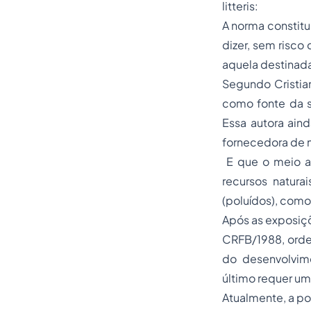
litteris:
A norma constit
dizer, sem risco
aquela destinada
Segundo Cristia
como fonte da s
Essa autora ain
fornecedora de 
E que o meio a
recursos natura
(poluídos), com
Após as exposiçõ
CRFB/1988, orde
do desenvolvim
último requer um
Atualmente, a p