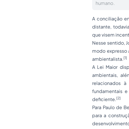
humano.
A
conciliação
en
distante, todavi
que visem incent
Nesse sentido, J
modo expresso a
[1]
ambientalista.
A Lei Maior dis
ambientais, al
relacionados à
fundamentais e
[2]
deficiente.
Para Paulo de B
para a construç
desenvolvimento