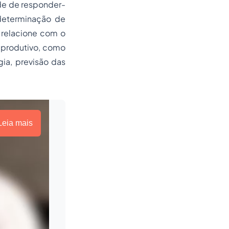
ade de responder-
 determinação de
 relacione com o
produtivo, como
ogia, previsão das
Leia mais