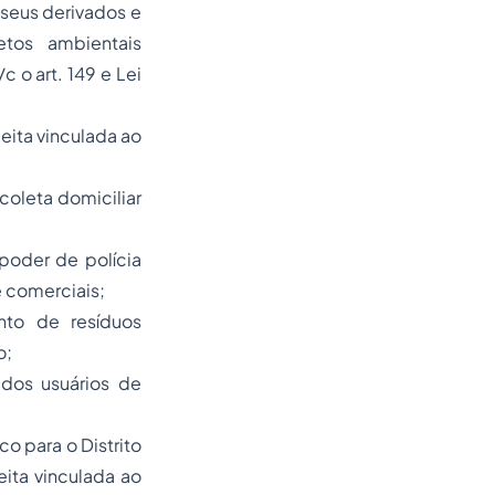
 seus derivados e
etos ambientais
c o art. 149 e Lei
eita vinculada ao
coleta domiciliar
poder de polícia
e comerciais;
nto de resíduos
o;
 dos usuários de
o para o Distrito
ita vinculada ao