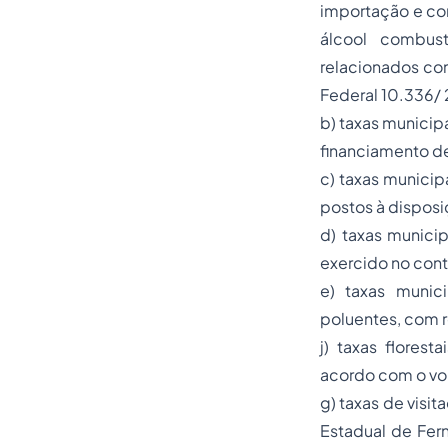
importação e com
álcool combust
relacionados com 
Federal 10.336/
b) taxas municip
financiamento d
c) taxas municip
postos à dispos
d) taxas munici
exercido no cont
e) taxas munic
poluentes, com r
j) taxas florest
acordo com o vol
g) taxas de visi
Estadual de Fer