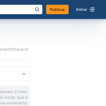
Publicar
Entrar
 IA
Buscar no Jus
14/10/2014 às 16:47
eservam o meio
s de modo que a
esenvolvimento