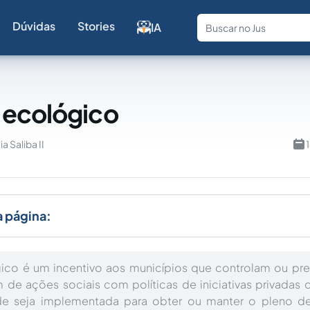
Dúvidas
Stories
IA
Fale com a
 ecológico
a Saliba II
a página:
ico é um incentivo aos municípios que controlam ou pr
 de ações sociais com políticas de iniciativas privada
ade seja implementada para obter ou manter o pleno d