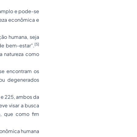
 amplo e pode-se
ureza econômica e
ção humana, seja
[5]
de bem-estar”.
da natureza como
se encontram os
) ou degenerados
0 e 225, ambos da
ve visar a busca
o, que como fim
econômica humana