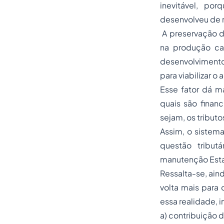
inevitável, po
desenvolveu de m
A preservação d
na produção cap
desenvolvimento
para viabilizar o
Esse fator dá ma
quais são finan
sejam, os tributo
Assim, o sistema
questão tribut
manutenção Esta
Ressalta-se, ain
volta mais para 
essa realidade, i
a) contribuição 