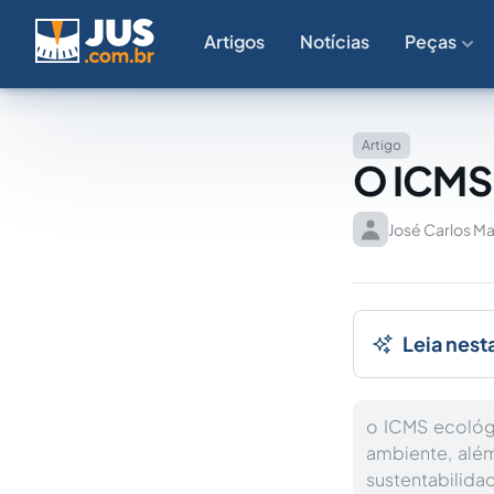
Artigos
Notícias
Peças
Artigo
O ICMS
José Carlos Mai
Leia nest
o ICMS ecológ
ambiente, além
sustentabilid