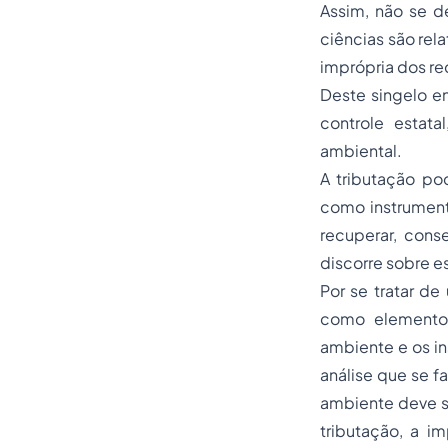
Assim, não se d
ciências são rel
imprópria dos re
Deste singelo e
controle estat
ambiental.
A tributação po
como instrument
recuperar, cons
discorre sobre es
Por se tratar de
como elemento m
ambiente e os in
análise que se 
ambiente deve s
tributação, a i