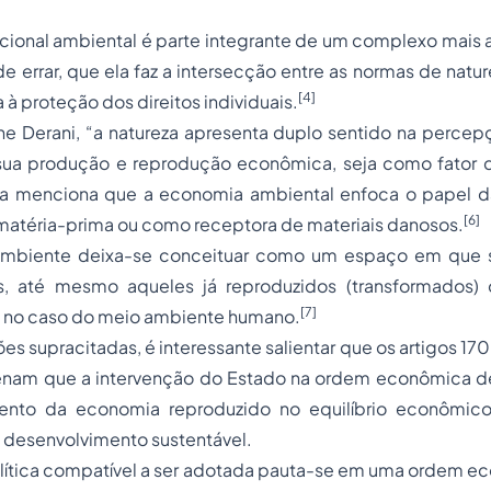
ucional ambiental é parte integrante de um complexo mais
 de errar, que ela faz a intersecção entre as normas de nat
[4]
 à proteção dos direitos individuais.
ne Derani, “a natureza apresenta duplo sentido na percep
ua produção e reprodução econômica, seja como fator 
da menciona que a economia ambiental enfoca o papel 
[6]
matéria-prima ou como receptora de materiais danosos.
mbiente deixa-se conceituar como um espaço em que 
is, até mesmo aqueles já reproduzidos (transformados
[7]
o no caso do meio ambiente humano.
es supracitadas, é interessante salientar que os artigos 17
nam que a intervenção do Estado na ordem econômica de
ento da economia reproduzido no equilíbrio econômic
 desenvolvimento sustentável.
olítica compatível a ser adotada pauta-se em uma ordem 