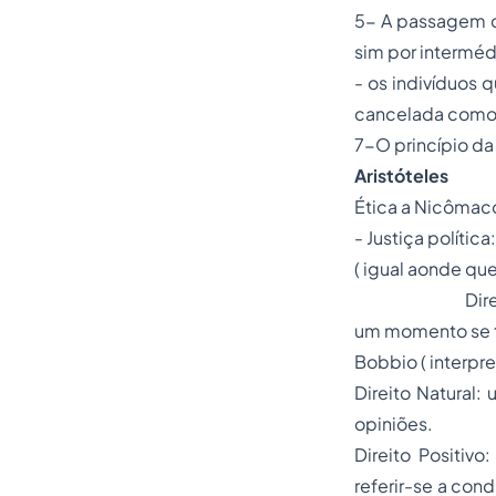
5- A passagem do
sim por interméd
- os indivíduos 
cancelada como u
7-O princípio da
Aristóteles
Ética a Nicômac
- Justiça polític
( igual aonde que
Direito legal (
um momento se tr
Bobbio ( interpre
Direito Natural:
opiniões.
Direito Positiv
referir-se a con