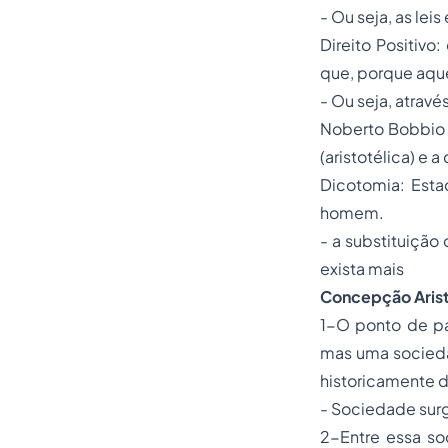
- Ou seja, as le
Direito Positivo
que, porque aque
- Ou seja, atravé
Noberto Bobbio 
(aristotélica) e
Dicotomia: Estad
homem.
- a substituição
exista mais
Concepção Arist
1-O ponto de pa
mas uma sociedad
historicamente 
- Sociedade surg
2-Entre essa soc