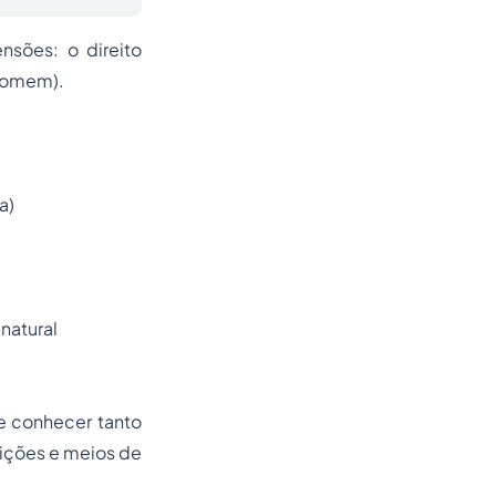
nsões: o direito
 homem).
a)
 natural
se conhecer tanto
dições e meios de