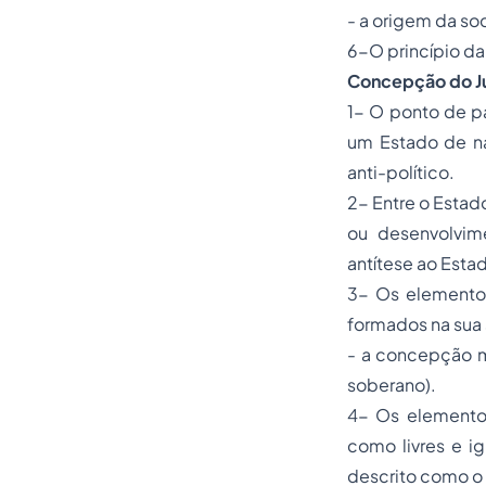
- a origem da soc
6-O princípio da
Concepção do
J
1- O ponto de pa
um Estado de n
anti-político.
2- Entre o Estado
ou desenvolvim
antítese ao Esta
3- Os elementos
formados na sua 
- a concepção m
soberano).
4- Os elementos
como livres e i
descrito como o 