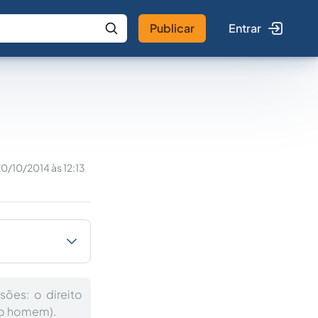
Publicar
Entrar
 IA
Buscar no Jus
0/10/2014 às 12:13
ões: o direito
do homem).