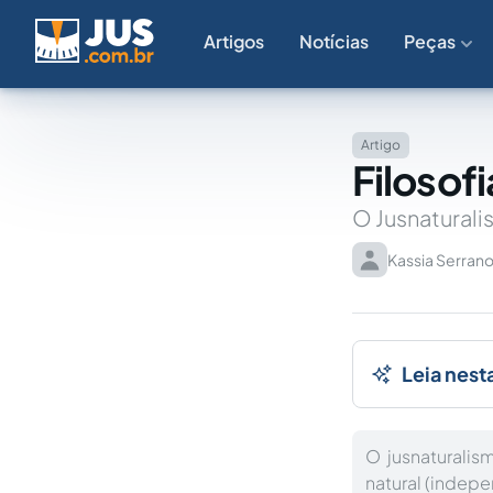
Artigos
Notícias
Peças
Artigo
Filosofi
O Jusnatural
Kassia Serran
Leia nest
O jusnaturali
natural (indep