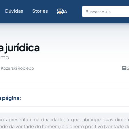
Dúvidas
Stories
IA
Fale com a
a jurídica
ismo
o Kozerski Robledo
2
a página:
smo apresenta uma dualidade, a qual abrange duas dimens
ende da vontade do homem) e o direito positivo (vontade 