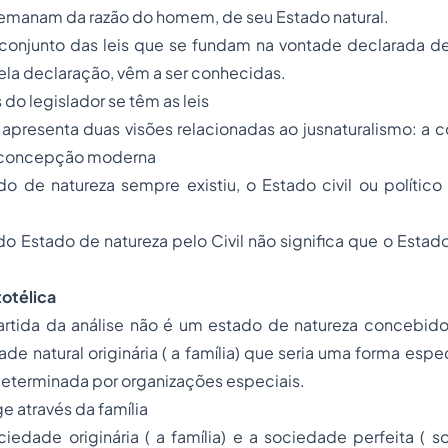
is emanam da razão do homem, de seu Estado natural.
: conjunto das leis que se fundam na vontade declarada d
la declaração, vêm a ser conhecidas.
s do legislador se têm as leis
apresenta duas visões relacionadas ao jusnaturalismo: a 
 a concepção moderna
o de natureza sempre existiu, o Estado civil ou político 
 do Estado de natureza pelo Civil não significa que o Estad
otélica
rtida da análise não é um estado de natureza concebid
e natural originária ( a família) que seria uma forma espec
determinada por organizações especiais.
e através da família
iedade originária ( a família) e a sociedade perfeita ( s