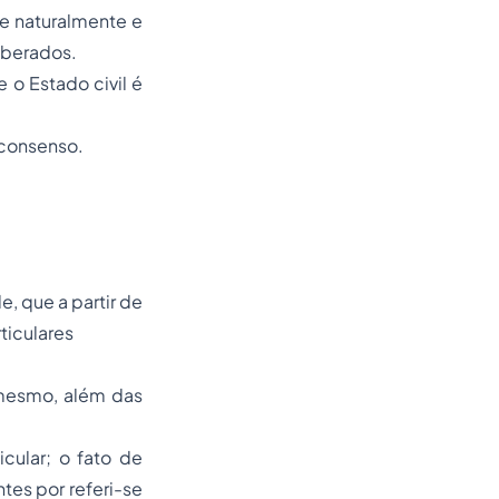
re naturalmente e
liberados.
 o Estado civil é
 consenso.
 que a partir de
ticulares
i mesmo, além das
cular; o fato de
tes por referi-se