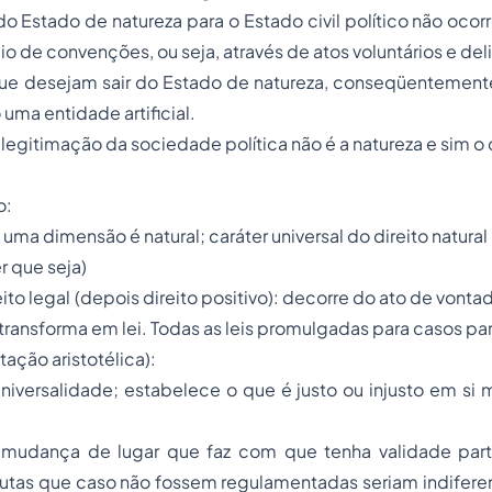
 Estado de natureza para o Estado civil político não ocor
io de convenções, ou seja, através de atos voluntários e de
que desejam sair do Estado de natureza, conseqüentemente
ma entidade artificial.
 legitimação da sociedade política não é a natureza e sim o
o:
a: uma dimensão é natural; caráter universal do direito natural
r que seja)
depois direito positivo): decorre do ato de vontade,
ansforma em lei. Todas as leis promulgadas para casos par
tação aristotélica):
 universalidade; estabelece o que é justo ou injusto em s
o: mudança de lugar que faz com que tenha validade parti
dutas que caso não fossem regulamentadas seriam indiferen