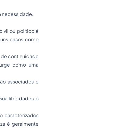
 a necessidade.
vil ou político é
guns casos como
ão de continuidade
 surge como uma
não associados e
sua liberdade ao
o caracterizados
eza é geralmente