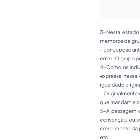
3-Nesta estado 
membros de grup
- concepção anti
em si. O grupo p
4-Como os indiv
expressa nessa 
igualdade origin
- Originalmente o
que mandam e ou
5-A passagem do
convenção, ou se
crescimento da 
etc.