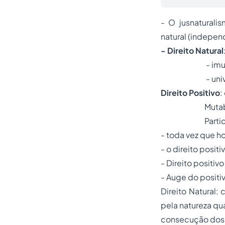
- O jusnaturali
natural (indepen
- Direito Natural
- imutabi
- univers
Direito Positivo
:
Mutabilidade 
Particula
- toda vez que ho
- o direito positi
- Direito positiv
- Auge do
positi
Direito Natural:
pela natureza qu
consecução dos 