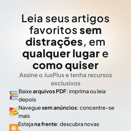
Leia seus artigos
favoritos
sem
distrações
, em
qualquer lugar
e
como quiser
Assine o JusPlus e tenha recursos
exclusivos
Baixe
arquivos PDF
: imprima ou leia
depois
Navegue
sem anúncios
: concentre-se
mais
Esteja
na frente
: descubra novas