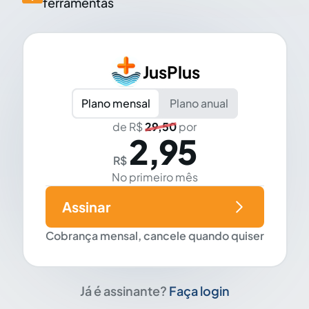
ferramentas
JusPlus
Plano mensal
Plano anual
de R$
29,50
por
2,95
R$
No primeiro mês
Assinar
Cobrança mensal, cancele quando quiser
Já é assinante?
Faça login