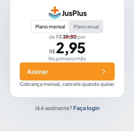
JusPlus
Plano mensal
Plano anual
de R$
29,50
por
2,95
R$
No primeiro mês
Assinar
Cobrança mensal, cancele quando quiser
Já é assinante?
Faça login