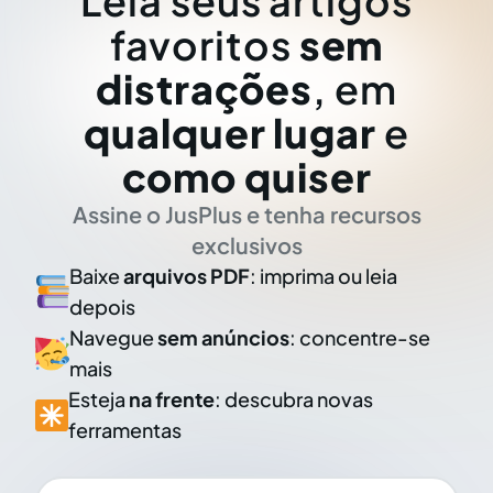
Leia seus artigos
favoritos
sem
distrações
, em
qualquer lugar
e
como quiser
Assine o JusPlus e tenha recursos
exclusivos
Baixe
arquivos PDF
: imprima ou leia
depois
Navegue
sem anúncios
: concentre-se
mais
Esteja
na frente
: descubra novas
ferramentas