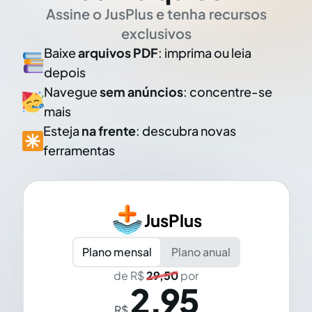
Assine o JusPlus e tenha recursos
exclusivos
Baixe
arquivos PDF
: imprima ou leia
depois
Navegue
sem anúncios
: concentre-se
mais
Esteja
na frente
: descubra novas
ferramentas
JusPlus
Plano mensal
Plano anual
de R$
29,50
por
2,95
R$