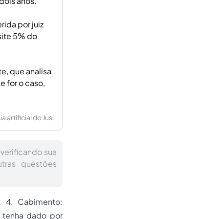
dois anos.
ida por juiz
site 5% do
e, que analisa
e for o caso,
artificial do Jus.
 verificando sua
utras questões
a; 4. Cabimento:
a tenha dado por