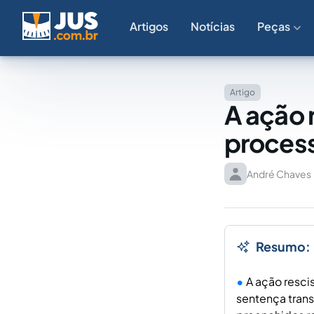
Artigos
Notícias
Peças
Artigo
A ação 
process
André Chaves
Resumo:
A ação resci
sentença trans