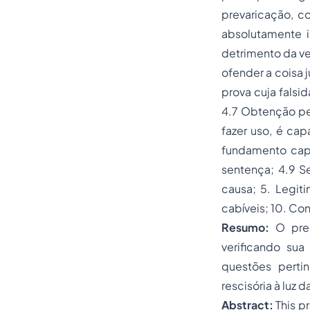
prevaricação, c
absolutamente 
detrimento da ven
ofender a coisa 
prova cuja fals
4.7 Obtenção pe
fazer uso, é cap
fundamento capa
sentença; 4.9 
causa; 5. Legit
cabíveis; 10. Con
Resumo:
O pres
verificando sua
questões perti
rescisória à luz d
Abstract:
This p