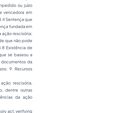
mpedido ou juízo
te vencedora em
4.4
Sentença que
ença fundada em
a ação rescisória;
 de que não pode
4.8 Existência de
 que se baseou a
e documentos da
zos; 9. Recursos
ação rescisória,
o, dentre outras
uências da ação
sory act, verifying