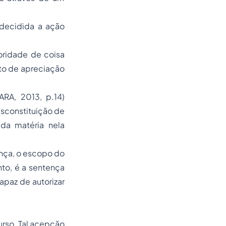
 decidida a ação
oridade de coisa
eto de apreciação
RA, 2013, p.14)
esconstituição de
 da matéria nela
ença, o escopo do
nto, é a sentença
apaz de autorizar
rso. Tal acepção