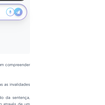
a fim compreender
s as invalidades
do da sentença,
ão através de um