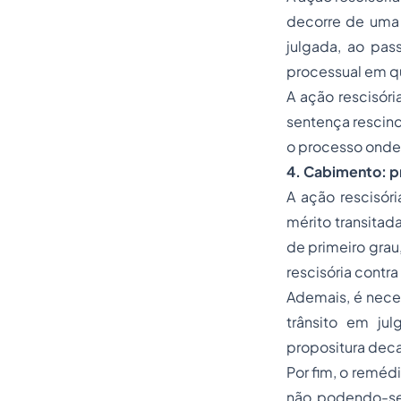
decorre de uma 
julgada, ao pas
processual em qu
A ação rescisóri
sentença rescin
o processo onde
4. Cabimento: p
A ação rescisór
mérito transitad
de primeiro grau
rescisória contra
Ademais, é neces
trânsito em ju
propositura deca
Por fim, o reméd
não podendo-se 