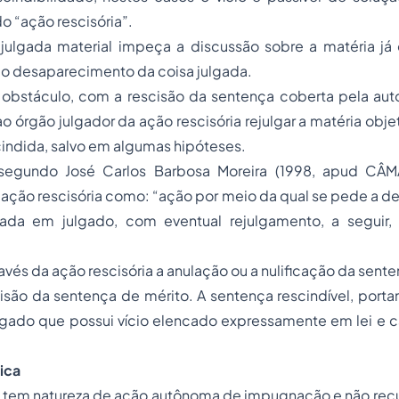
 “ação rescisória”.
julgada material impeça a discussão sobre a matéria já
a o desaparecimento da coisa julgada.
obstáculo, com a rescisão da sentença coberta pela aut
ao órgão julgador da ação rescisória rejulgar a matéria obj
indida, salvo em algumas hipóteses.
 segundo José Carlos Barbosa Moreira (1998, apud CÂMA
ação rescisória como: “ação por meio da qual se pede a d
tada em julgado, com eventual rejulgamento, a seguir,
avés da ação rescisória a anulação ou a nulificação da sent
scisão da sentença de mérito. A sentença rescindível, porta
lgado que possui vício elencado expressamente em lei e c
dica
a tem natureza de ação autônoma de impugnação e não recu