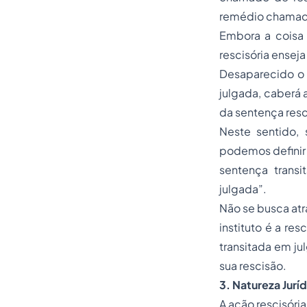
remédio chamado
Embora a coisa 
rescisória ensej
Desaparecido o 
julgada, caberá 
da sentença resc
Neste sentido,
podemos definir 
sentença transi
julgada”.
Não se busca atr
instituto é a re
transitada em ju
sua rescisão.
3. Natureza Jurí
A ação rescisóri