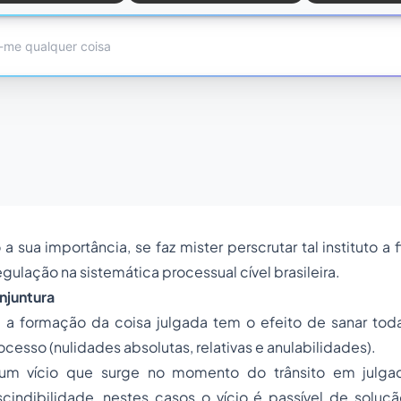
 a sua importância, se faz mister perscrutar tal instituto 
gulação na sistemática processual cível brasileira.
njuntura
a formação da coisa julgada tem o efeito de sanar toda
ocesso (nulidades absolutas, relativas e anulabilidades).
e um vício que surge no momento do trânsito em julga
indibilidade, nestes casos o vício é passível de soluç