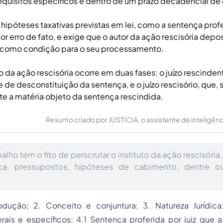
quisitos específicos e dentro de um prazo decadencial de 
hipóteses taxativas previstas em lei, como a sentença profer
r erro de fato, e exige que o autor da ação rescisória depo
a como condição para o seu processamento.
 da ação rescisória ocorre em duas fases: o juízo rescindent
 de desconstituição da sentença, e o juízo rescisório, que, s
e a matéria objeto da sentença rescindida.
Resumo criado por JUSTICIA, o assistente de inteligência 
alho tem o fito de perscrutar o instituto da ação rescisória,
dica, pressupostos, hipóteses de cabimento, dentre o
trodução; 2. Conceito e conjuntura; 3. Natureza Jurídic
rais e específicos; 4.1 Sentença proferida por juiz que 