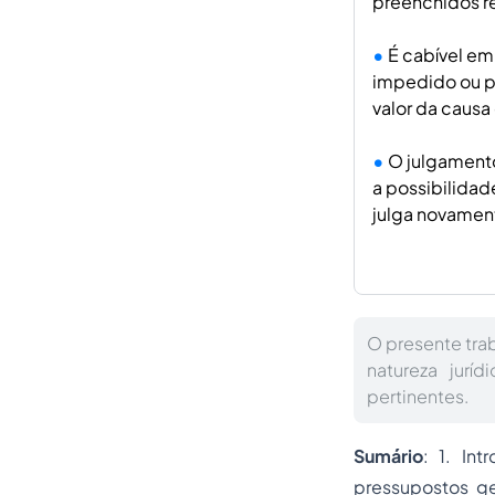
preenchidos re
É cabível em 
impedido ou po
valor da caus
O julgamento
a possibilidade
julga novament
O presente trab
natureza jurí
pertinentes.
Sumário
: 1. In
pressupostos ge