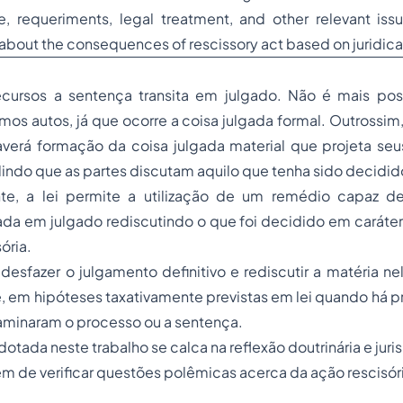
re, requeriments, legal treatment, and other relevant iss
about the consequences of rescissory act based on juridical
cursos a sentença transita em julgado. Não é mais possí
os autos, já que ocorre a coisa julgada formal. Outrossim
averá formação da coisa julgada material que projeta seu
ndo que as partes discutam aquilo que tenha sido decidid
e, a lei permite a utilização de um remédio capaz de
ada em julgado rediscutindo o que foi decidido em caráter d
ória.
 desfazer o julgamento definitivo e rediscutir a matéria ne
, em hipóteses taxativamente previstas em lei quando há p
aminaram o processo ou a sentença.
tada neste trabalho se calca na reflexão doutrinária e juri
ém de verificar questões polêmicas acerca da ação rescisór