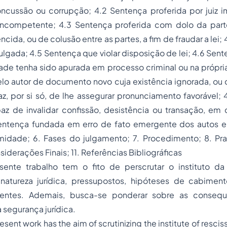
oncussão ou corrupção; 4.2 Sentença proferida por juiz i
incompetente; 4.3 Sentença proferida com dolo da par
cida, ou de colusão entre as partes, a fim de fraudar a lei;
julgada; 4.5 Sentença que violar disposição de lei;
4.6
Sent
idade tenha sido apurada em
processo
criminal ou na própri
lo autor de documento novo cuja existência ignorada, ou
az, por si só, de lhe assegurar pronunciamento favorável; 
z de invalidar confissão, desistência ou transação, em
Sentença fundada em erro de fato emergente dos autos 
imidade; 6. Fases do julgamento; 7. Procedimento; 8. Pra
siderações Finais; 11. Referências Bibliográficas
ente trabalho tem o fito de perscrutar o instituto da 
 natureza jurídica, pressupostos, hipóteses de cabiment
nentes. Ademais, busca-se ponderar sobre as conseq
a segurança jurídica.
resent work has the aim of scrutinizing the institute of rescis