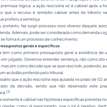
premissa lógica: a ação rescisória só é cabível após a f
so que o recurso é remédio cabível antes do trânsito 
e proferiu a sentença.
a, portanto, faz surgir processo novo diverso daquele aond
denda. Ademais, pode ser considerada como demanda cogn
 se forma é um processo de conhecimento.
ressupostos gerais e específicos
ia tem como primeiro pressuposto geral a existência de
a em julgado. Devemos entender sentença, não como ato ex
, mas sim como decisão que se quer rescindir, podendo, ass
 um acórdão proferido pelo tribunal.
sário que a ação rescisória seja ajuizada no prazo de 02 
lgado da decisão, sendo que não observado este praz
[3]
irá.
io somente é cabível nas hipóteses específicas previstas no 
olvidar, como já mencionado, que o rol é taxativo, dad