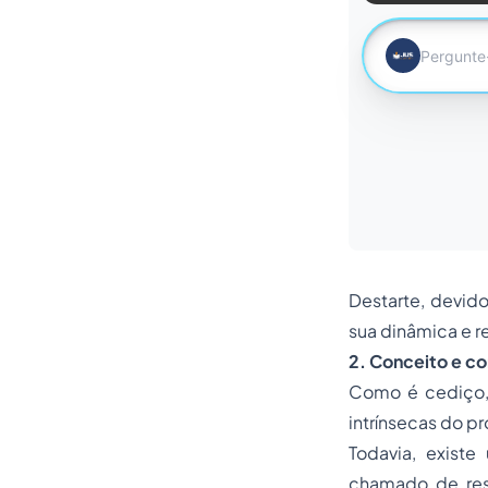
Destarte, devido
sua dinâmica e re
2. Conceito e co
Como é cediço, 
intrínsecas do pr
Todavia, exist
chamado de resc