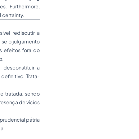
ues. Furthermore,
 certainty.
vel rediscutir a
, se o julgamento
s efeitos fora do
o.
 desconstituir a
efinitivo. Trata-
le tratada, sendo
resença de vícios
sprudencial pátria
ia.