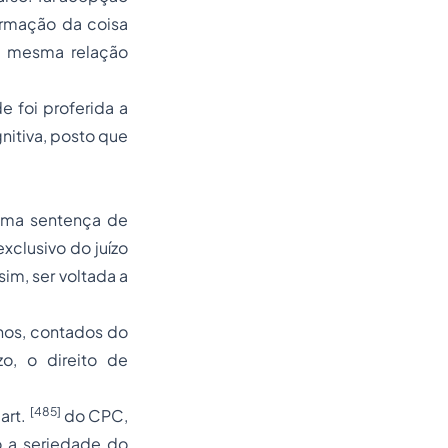
ormação da coisa
na mesma relação
e foi proferida a
itiva, posto que
 uma sentença de
clusivo do juízo
im, ser voltada a
anos, contados do
o, o direito de
[485]
art.
do
CPC
,
o a seriedade do