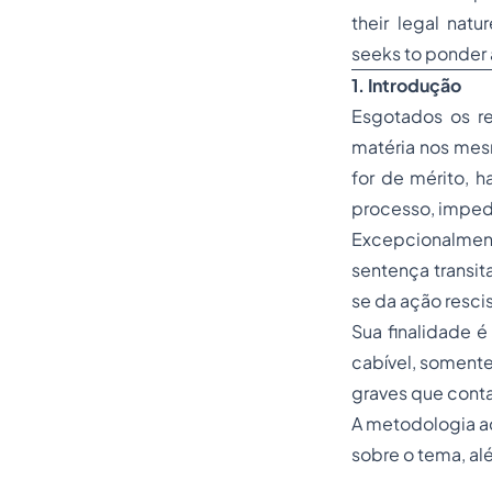
their legal natu
seeks to ponder 
1. Introdução
Esgotados os re
matéria nos mesm
for de mérito, h
processo, impedi
Excepcionalment
sentença transit
se da ação rescis
Sua finalidade é
cabível, somente
graves que cont
A metodologia ado
sobre o tema, al