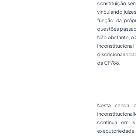
constituição sem
vinculando juíze
função da próp
questões passad
Não obstante, o 
inconstituciona
discricionarieda
da CF/88.
Nesta senda c
inconstitucional
continua em v
executoriedade 