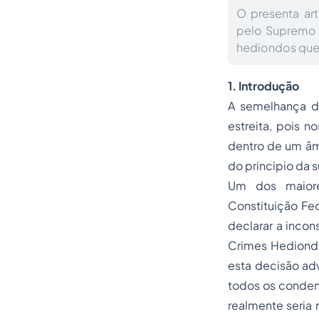
O presenta ar
pelo Supremo 
hediondos que 
1. Introdução
A semelhança do
estreita, pois n
dentro de um âm
do principio da 
Um dos maiore
Constituição Fe
declarar a incon
Crimes Hediond
esta decisão adv
todos os condena
realmente seria