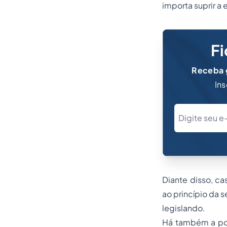
importa suprir a 
Fi
Receba g
Ins
Diante disso, ca
ao princípio da 
legislando.
Há também a pos