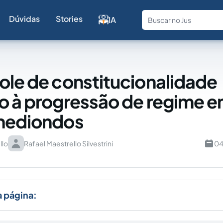
Dúvidas
Stories
IA
Fale com a
ole de constitucionalidade
o à progressão de regime 
 hediondos
llo
Rafael Maestrello Silvestrini
04
a página: