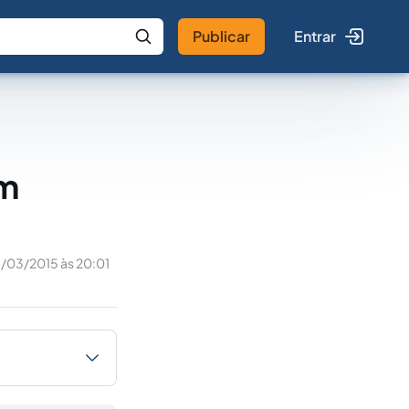
Publicar
Entrar
 IA
Buscar no Jus
em
/03/2015 às 20:01