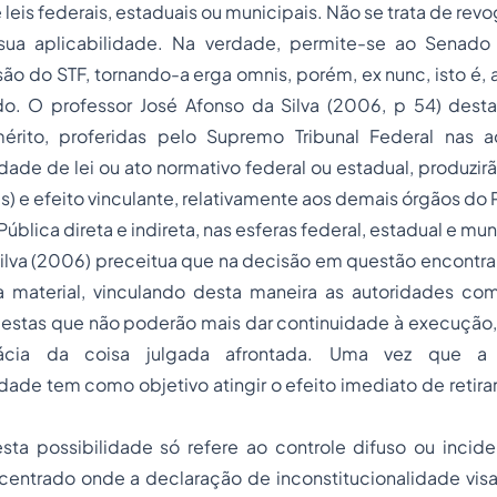
 leis federais, estaduais ou municipais. Não se trata de rev
 sua aplicabilidade. Na verdade, permite-se ao Senado
são do STF, tornando-a
erga omnis,
porém,
ex nunc,
isto é,
do. O professor José Afonso da Silva (2006, p 54) des
mérito, proferidas pelo Supremo Tribunal Federal nas 
idade de lei ou ato normativo federal ou estadual, produzirã
s) e efeito vinculante, relativamente aos demais órgãos do P
ública direta e indireta, nas esferas federal, estadual e mun
Silva (2006) preceitua que na decisão em questão encont
a material, vinculando desta maneira as autoridades c
, estas que não poderão mais dar continuidade à execução,
ácia da coisa julgada afrontada. Uma vez que a
idade tem como objetivo atingir o efeito imediato de retirar
sta possibilidade só refere ao controle difuso ou incide
centrado onde a declaração de inconstitucionalidade visa a