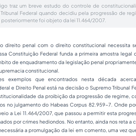
tigo traz um breve estudo do controle de constitucional
Tribunal Federal quando decidiu pela progressão de reg
posteriormente foi objeto da lei 11.464/2007.
 direito penal com o direito constitucional necessita 
ossa Constituição Federal funda a primeira amostra legal d
bito de enquadramento da legislação penal propriamente 
supremacia constitucional.
s exemplos que encontrados nesta década acerca
deral e
Direito Penal
está na decisão o Supremo Tribunal Fe
stitucionalidade da proibição da progressão de regime, c
os no julgamento do
Habeas Corpus
82.959-7
. Onde po
eio a Lei 11.464/2007, que passou a permitir esta progre
dos por crimes hediondos. No entanto, ainda nos reta a c
 necessária a promulgação da lei em comento, uma vez qu