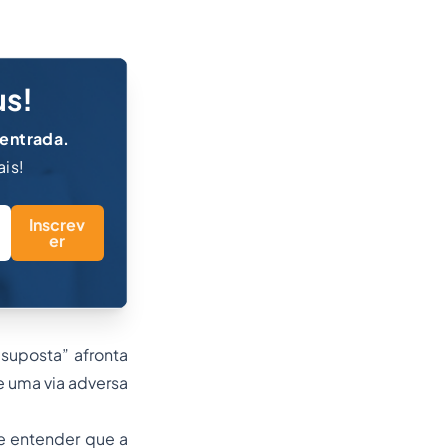
us!
 entrada.
ais!
Inscrev
er
“suposta” afronta
e uma via adversa
e entender que a