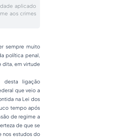
idade aplicado
ime aos crimes
ser sempre muito
a política penal,
dita, em virtude
 desta ligação
deral que veio a
ontida na Lei dos
uco tempo após
ssão de regime a
erteza de que se
e nos estudos do