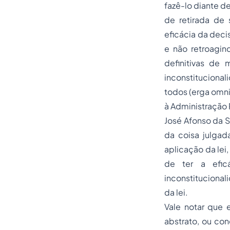
fazê-lo diante de
de retirada de
eficácia da deci
e não retroagin
definitivas de 
inconstitucional
todos (erga omni
à Administração P
José Afonso da 
da coisa julgad
aplicação da lei
de ter a efic
inconstitucional
da lei.
Vale notar que e
abstrato, ou con