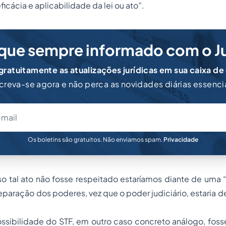
eficácia e aplicabilidade da lei ou ato”
.
que sempre informado com o J
ratuitamente as atualizações jurídicas em sua caixa de
creva-se agora e não perca as novidades diárias essenci
Os boletins são gratuitos. Não enviamos spam.
Privacidade
so tal ato não fosse respeitado estaríamos diante de uma 
separação dos poderes, vez que o poder judiciário, estaria d
sibilidade do STF, em outro caso concreto análogo, foss