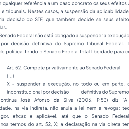
 qualquer referência a um caso concreto os seus efeitos 
s e tribunais. Nestes casos, a suspensão da aplicabilidad
ria decisão do STF, que também decide se seus efeito
as.
Senado Federal não está obrigado a suspender a execução 
l por decisão definitiva do Supremo Tribunal Federal.
de política, tendo o Senado Federal total liberdade para cu
Art. 52. Compete privativamente ao Senado Federal:
(...)
X - suspender a execução, no todo ou em parte, d
inconstitucional por decisão definitiva do Supremo T
ontinua José Afonso da Silva (2006. P.53) diz
“A
idade, na via indireta, não anula a lei nem a revoga; te
igor, eficaz e aplicável, até que o Senado Federa
nos termos do art. 52, X; a declaração na via direta tem