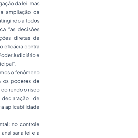
ogação da lei, mas
 a ampliação da
 atingindo a todos
taca
“as decisões
ações diretas de
o eficácia contra
oder Judiciário e
icipal”.
ramos o fenômeno
om os poderes de
 correndo o risco
 declaração de
 a aplicabilidade
ntal; no controle
nalisar a lei e a