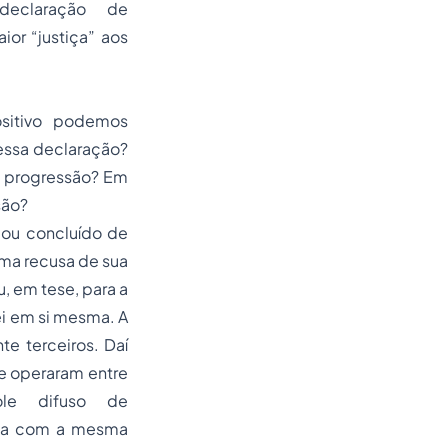
declaração de
ior “justiça” aos
sitivo podemos
essa declaração?
da progressão? Em
são?
cou concluído de
uma recusa de sua
u, em tese, para a
i em si mesma. A
e terceiros. Daí
se operaram entre
ole difuso de
rsia com a mesma