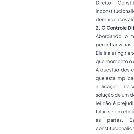
Direito Constit
inconstitucional
demais casos al
2. O Controle Di
Abordando o te
perpetrar varias
Ela iria atingir
que momento o c
A questão dos ef
que esta implica
aplicação para so
solução de um de
lei não é prejud
falar-se em efic
as partes. E
constitucionali