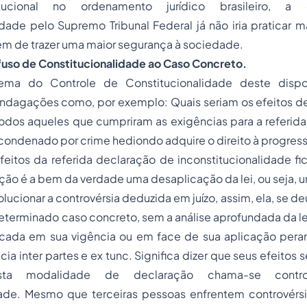
ucional
no ordenamento jurídico brasileiro, a 
idade pelo Supremo Tribunal Federal já não iria praticar ma
ém de trazer uma maior segurança à sociedade.
fuso de Constitucionalidade ao Caso Concreto.
ma do Controle de Constitucionalidade deste dispo
 indagações como, por exemplo: Quais seriam os efeitos d
 a todos aqueles que cumpriram as exigências para a referi
ondenado por crime hediondo adquire o direito à progres
eitos da referida declaração de inconstitucionalidade fi
ção é a bem da verdade uma desaplicação da lei, ou seja, 
lucionar a controvérsia deduzida em juízo, assim, ela, se de
terminado caso concreto, sem a análise aprofundada da le
icada em sua vigência ou em face de sua aplicação perant
ácia
inter partes
e
ex tunc.
Significa dizer que seus efeitos 
sta modalidade de declaração chama-se contr
dade. Mesmo que terceiras pessoas enfrentem contrové