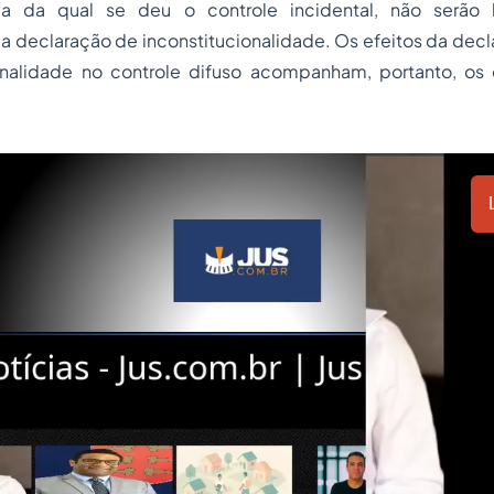
la da qual se deu o controle incidental, não serão 
a declaração de inconstitucionalidade. Os efeitos da decl
onalidade no controle difuso acompanham, portanto, os 