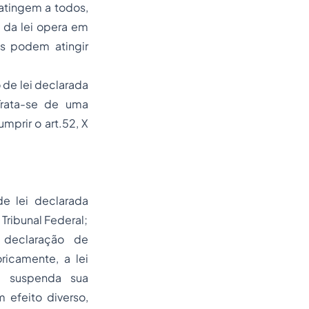
atingem a todos,
e da lei opera em
s podem atingir
de lei declarada
 Trata-se de uma
mprir o art.52, X
e lei declarada
ribunal Federal;
 declaração de
oricamente, a lei
l suspenda sua
 efeito diverso,