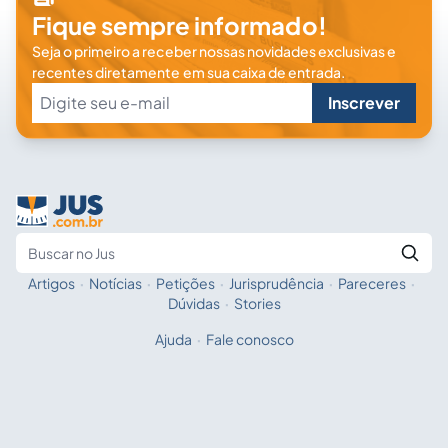
Fique sempre informado!
Seja o primeiro a receber nossas novidades exclusivas e
recentes diretamente em sua caixa de entrada.
Inscrever
Artigos
·
Notícias
·
Petições
·
Jurisprudência
·
Pareceres
·
Fale com a IA
Buscar no Jus
Dúvidas
·
Stories
Ajuda
·
Fale conosco