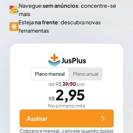
Navegue
sem anúncios
: concentre-se
mais
Esteja
na frente
: descubra novas
ferramentas
JusPlus
Plano mensal
Plano anual
de R$
29,50
por
2,95
R$
No primeiro mês
Assinar
Cobrança mensal, cancele quando quiser